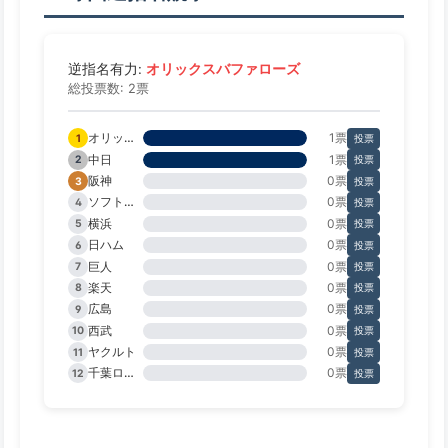
オリックスバファローズ
逆指名有力:
総投票数: 2票
オリックス
1票
1
投票
中日
1票
2
投票
阪神
0票
3
投票
ソフトバンク
0票
4
投票
横浜
0票
5
投票
日ハム
0票
6
投票
巨人
0票
7
投票
楽天
0票
8
投票
広島
0票
9
投票
西武
0票
10
投票
ヤクルト
0票
11
投票
千葉ロッテ
0票
12
投票