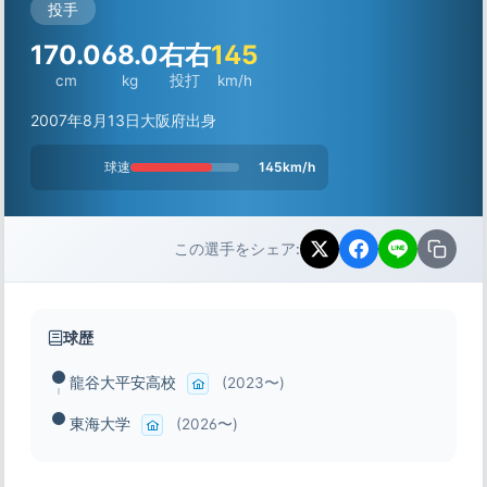
投手
170.0
68.0
右右
145
cm
kg
投打
km/h
2007年8月13日
大阪府出身
球速
145km/h
この選手をシェア:
球歴
龍谷大平安高校
(2023〜)
東海大学
(2026〜)