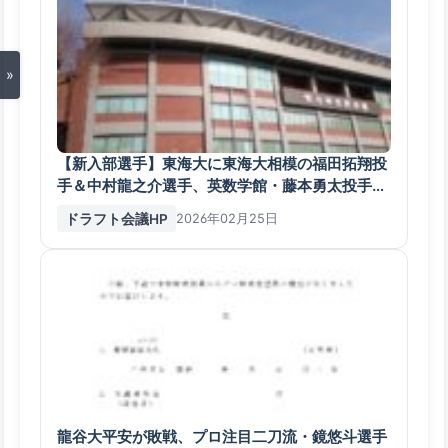
»
【新入部選手】東海大に東海大相模の福田拓翔投
手＆中村龍之介選手、英数学館・藤本勇太投手、
西条・宇佐美球投手など43人
ドラフト会議HP
2026年02月25日
龍谷大平安が敗戦、プロ注目二刀流・鏡悠斗選手