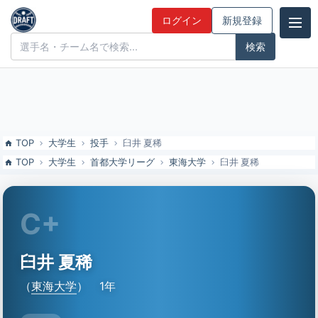
臼井 夏稀（東海大）の特徴とドラフト評価 | ドラフト候補とみんなの
ログイン
新規登録
評価
ドラフト候補とみんなの評価
TOP
大学生
投手
臼井 夏稀
TOP
大学生
首都大学リーグ
東海大学
臼井 夏稀
C+
臼井 夏稀
（
東海大学
）
1年