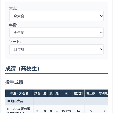
大会:
年度:
ソート:
成績（高校生）
投手成績
年度・大会名
試合
勝
負
先
回
被安打
奪三振
与四死球
■ 地区大会
2024 夏の選
▶
3
0
0
-
15 2/3
14
5
9