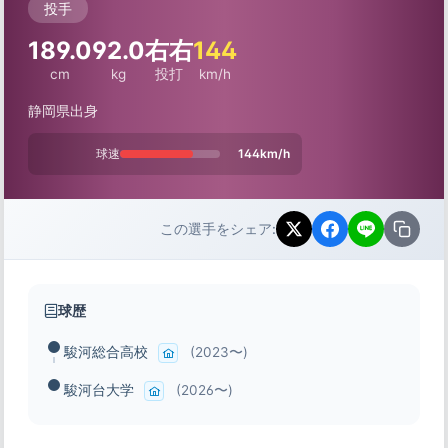
投手
189.0
92.0
右右
144
cm
kg
投打
km/h
静岡県出身
球速
144km/h
この選手をシェア:
球歴
駿河総合高校
(2023〜)
駿河台大学
(2026〜)