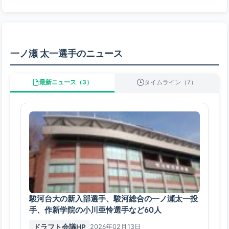
一ノ瀬 太一選手のニュース
最新ニュース（3）
タイムライン（7）
駿河台大の新入部選手、駿河総合の一ノ瀬太一投
手、作新学院の小川亜怜選手など60人
ドラフト会議HP
2026年02月13日