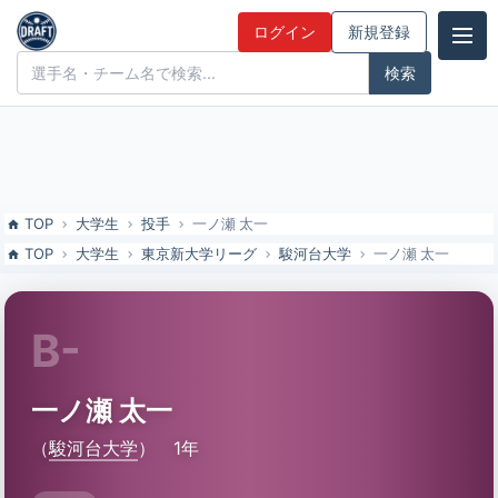
一ノ瀬 太一（駿河台大）の特徴とドラフト評価 | ドラフト候補とみん
ログイン
新規登録
なの評価
ドラフト候補とみんなの評価
TOP
大学生
投手
一ノ瀬 太一
TOP
大学生
東京新大学リーグ
駿河台大学
一ノ瀬 太一
B-
一ノ瀬 太一
（
駿河台大学
）
1年