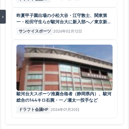
昨夏甲子園出場の小松大谷・江守敦士、関東第
»
一・松田守生らが駿河台大に新入部へ／東京新大
学
サンケイスポーツ
2026年02月12日
駿河台大スポーツ推薦合格者（静岡県内）、駿河
総合の144キロ右腕・一ノ瀬太一投手など
ドラフト会議HP
2026年01月20日