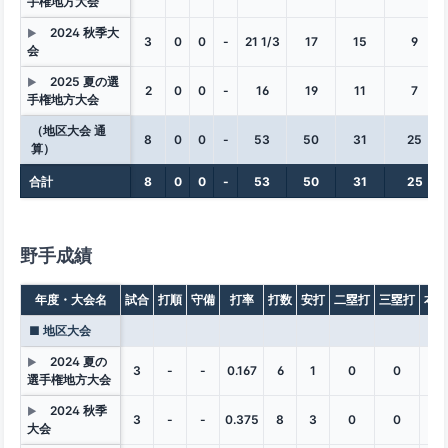
手権地方大会
2024 秋季大
▶
3
0
0
-
21 1/3
17
15
9
会
2025 夏の選
▶
2
0
0
-
16
19
11
7
手権地方大会
（地区大会 通
8
0
0
-
53
50
31
25
算）
合計
8
0
0
-
53
50
31
25
野手成績
年度・大会名
試合
打順
守備
打率
打数
安打
二塁打
三塁打
本塁
■ 地区大会
2024 夏の
▶
3
-
-
0.167
6
1
0
0
0
選手権地方大会
2024 秋季
▶
3
-
-
0.375
8
3
0
0
0
大会