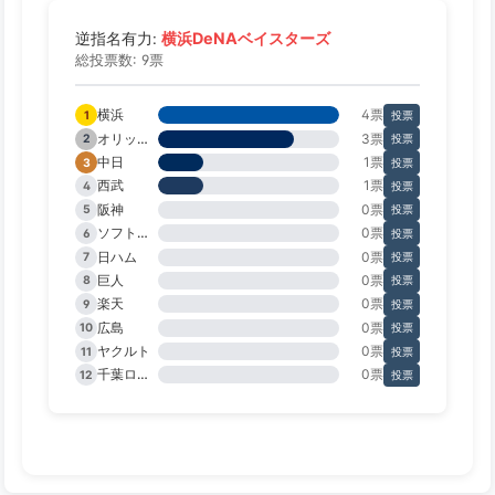
横浜DeNAベイスターズ
逆指名有力:
総投票数: 9票
横浜
4票
1
投票
オリックス
3票
2
投票
中日
1票
3
投票
西武
1票
4
投票
阪神
0票
5
投票
ソフトバンク
0票
6
投票
日ハム
0票
7
投票
巨人
0票
8
投票
楽天
0票
9
投票
広島
0票
10
投票
ヤクルト
0票
11
投票
千葉ロッテ
0票
12
投票