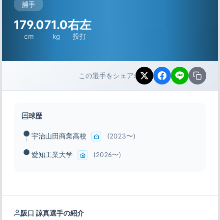
捕手
179.0
71.0
右左
cm
kg
投打
この選手をシェア:
球歴
宇治山田商業高校
(2023〜)
愛知工業大学
(2026〜)
阪口 諒真選手の紹介