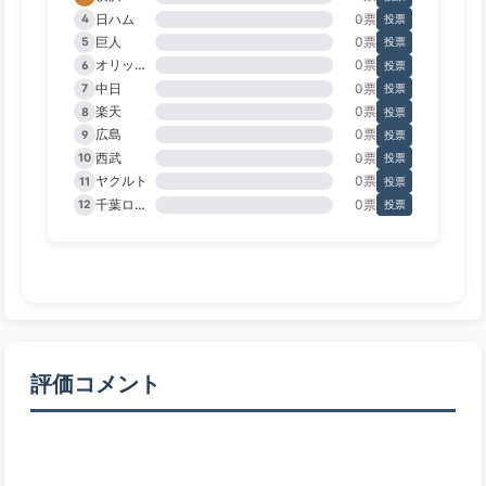
日ハム
0票
4
投票
巨人
0票
5
投票
オリックス
0票
6
投票
中日
0票
7
投票
楽天
0票
8
投票
広島
0票
9
投票
西武
0票
10
投票
ヤクルト
0票
11
投票
千葉ロッテ
0票
12
投票
評価コメント