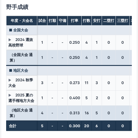
野手成績
年度・大会名
試合
打順
守備
打率
打数
安打
二塁打
三塁打
本
■ 全国大会
2024 選抜
▶
1
-
-
0.250
4
1
0
0
0
高校野球
（全国大会 通
1
-
-
0.250
4
1
0
0
0
算）
■ 地区大会
2024 秋季
▶
3
-
-
0.273
11
3
0
0
0
大会
2025 夏の
▶
1
-
-
0.400
5
2
0
0
0
選手権地方大会
（地区大会 通
4
-
-
0.313
16
5
0
0
0
算）
合計
5
-
-
0.300
20
6
0
0
0