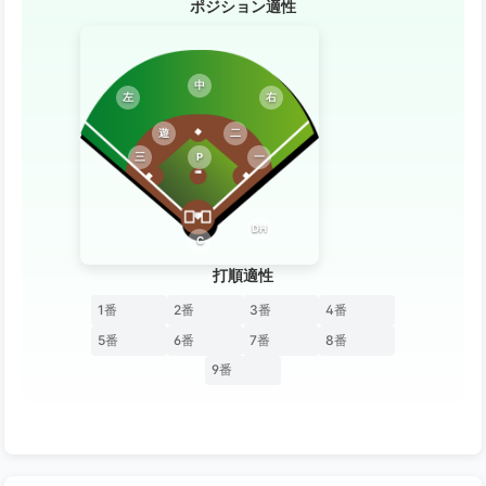
ポジション適性
中
左
右
遊
二
三
P
一
DH
C
打順適性
1番
2番
3番
4番
5番
6番
7番
8番
9番