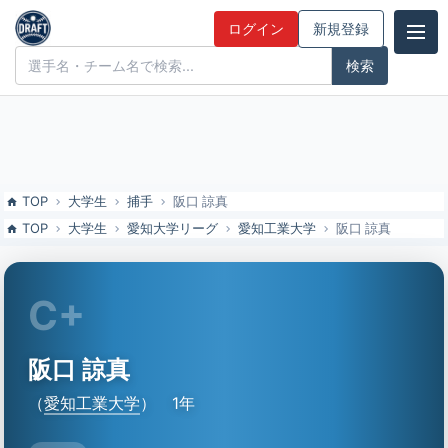
阪口 諒真（愛知工業大）の特徴とドラフト評価 | ドラフト候補とみん
ログイン
新規登録
なの評価
ドラフト候補とみんなの評価
TOP
大学生
捕手
阪口 諒真
TOP
大学生
愛知大学リーグ
愛知工業大学
阪口 諒真
C+
阪口 諒真
（
愛知工業大学
）
1年