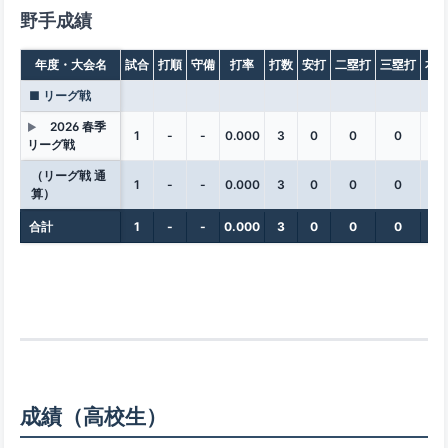
野手成績
年度・大会名
試合
打順
守備
打率
打数
安打
二塁打
三塁打
本
■ リーグ戦
2026 春季
▶
1
-
-
0.000
3
0
0
0
0
リーグ戦
（リーグ戦 通
1
-
-
0.000
3
0
0
0
0
算）
合計
1
-
-
0.000
3
0
0
0
0
成績（高校生）