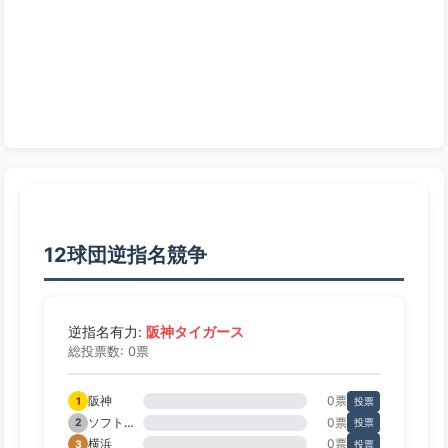
12球団逆指名競争
阪神タイガース
逆指名有力:
総投票数: 0票
阪神
0票
1
投票
ソフトバンク
0票
2
投票
横浜
0票
3
投票