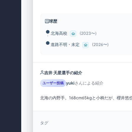
球歴
北海高校
(2023〜)
進路不明・未定
(2026〜)
吉井 天星選手の紹介
yuki
さんによる紹介
ユーザー投稿
北海の内野手。168cm65kgと小柄だが、櫻
タグ