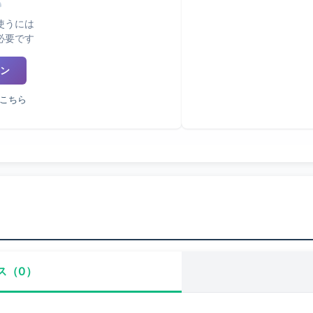
使うには
必要です
ン
こちら
ス（0）