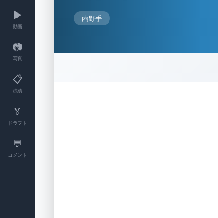
▶️
内野手
動画
📷
写真
📋
成績
🏅
ドラフト
💬
コメント