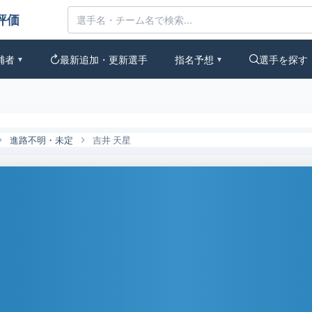
なの評価
補者
最新追加・更新選手
指名予想
選手を探す
▼
▼
進路不明・未定
吉井 天星