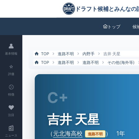
吉井 天星（元北海高校）の特徴とドラフト評価 | ドラフト候補とみん
ドラフト候補とみんなの評価
トップ
候
👤
TOP
進路不明
内野手
吉井 天星
基本情報
TOP
進路不明
進路不明
その他(海外等)
⭐
評価
⚾
C+
特徴
❤
吉井 天星
注目
📰
（
元北海高校
）
1年
進路不明
ニュース