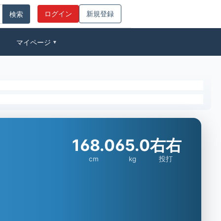
ログイン
新規登録
マイページ
▼
168.0
65.0
右右
cm
kg
投打