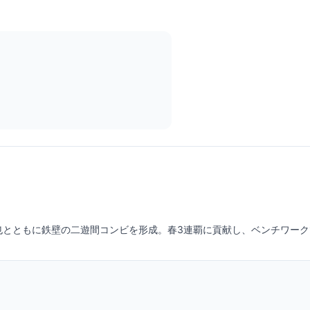
井悠也とともに鉄壁の二遊間コンビを形成。春3連覇に貢献し、ベンチワー