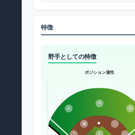
特徴
野手としての特徴
ポジション適性
中
左
右
遊
二
三
P
一