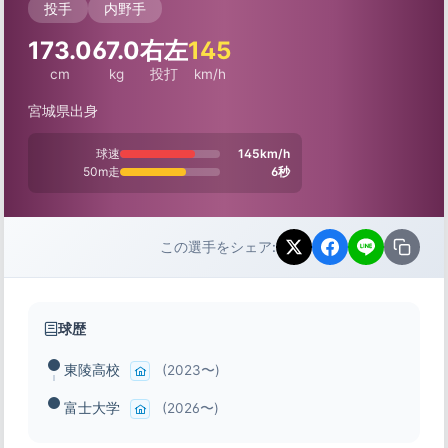
投手
内野手
173.0
67.0
右左
145
cm
kg
投打
km/h
宮城県出身
球速
145km/h
50m走
6秒
この選手をシェア:
球歴
東陵高校
(2023〜)
富士大学
(2026〜)