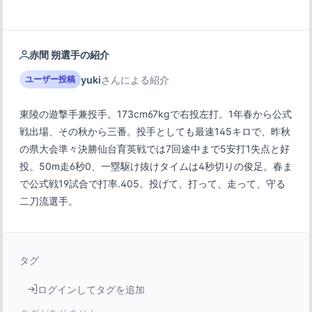
赤間 朔選手の紹介
yuki
さんによる紹介
ユーザー投稿
東陵の遊撃手兼投手。173cm67kgで右投左打。1年春から公式
戦出場、その秋から三番。投手としても最速145キロで、昨秋
の県大会準々決勝仙台育英戦では7回途中まで5安打1失点と好
投。50m走6秒0、一塁駆け抜けタイムは4秒切りの俊足。春ま
で公式戦19試合で打率.405。投げて、打って、走って、守る
二刀流選手。
タグ
ログインしてタグを追加