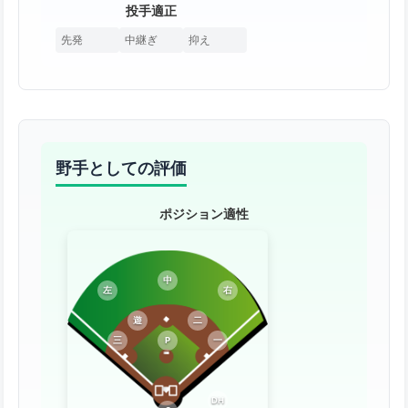
投手適正
先発
中継ぎ
抑え
野手としての評価
ポジション適性
中
左
右
遊
二
三
P
一
DH