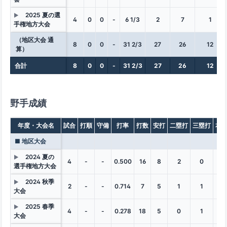
2025 夏の選
▶
4
0
0
-
6 1/3
2
7
1
手権地方大会
（地区大会 通
8
0
0
-
31 2/3
27
26
12
算）
合計
8
0
0
-
31 2/3
27
26
12
野手成績
年度・大会名
試合
打順
守備
打率
打数
安打
二塁打
三塁打
本
■ 地区大会
2024 夏の
▶
4
-
-
0.500
16
8
2
0
0
選手権地方大会
2024 秋季
▶
2
-
-
0.714
7
5
1
1
0
大会
2025 春季
▶
4
-
-
0.278
18
5
0
1
1
大会