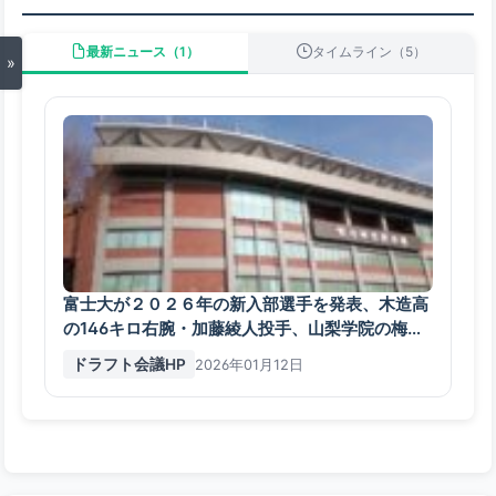
最新ニュース（1）
タイムライン（5）
»
富士大が２０２６年の新入部選手を発表、木造高
の146キロ右腕・加藤綾人投手、山梨学院の梅村
団選手など
ドラフト会議HP
2026年01月12日