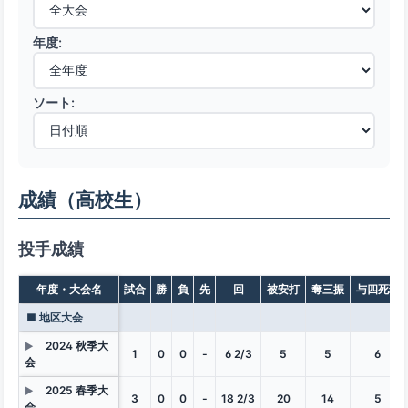
年度:
ソート:
成績（高校生）
投手成績
年度・大会名
試合
勝
負
先
回
被安打
奪三振
与四死球
■ 地区大会
2024 秋季大
▶
1
0
0
-
6 2/3
5
5
6
会
2025 春季大
▶
3
0
0
-
18 2/3
20
14
5
会