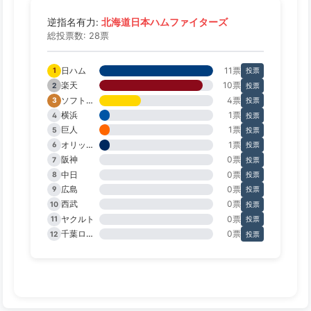
北海道日本ハムファイターズ
逆指名有力:
総投票数: 28票
日ハム
11票
1
投票
楽天
10票
2
投票
ソフトバンク
4票
3
投票
横浜
1票
4
投票
巨人
1票
5
投票
オリックス
1票
6
投票
阪神
0票
7
投票
中日
0票
8
投票
広島
0票
9
投票
西武
0票
10
投票
ヤクルト
0票
11
投票
千葉ロッテ
0票
12
投票