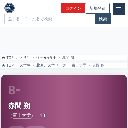
赤間 朔（富士大）の特徴とドラフト評価 | ドラフト候補とみんなの評
ログイン
新規登録
価
ドラフト候補とみんなの評価
TOP
大学生
投手
/
内野手
赤間 朔
TOP
大学生
北東北大学リーグ
富士大学
赤間 朔
B-
赤間 朔
（
富士大学
）
1年