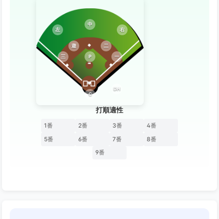
中
左
右
遊
二
三
P
一
DH
C
打順適性
1番
2番
3番
4番
5番
6番
7番
8番
9番