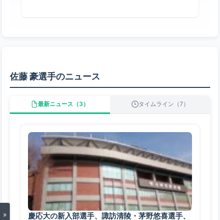
佐藤 豪選手のニュース
最新ニュース（3）
タイムライン（7）
»
慶応大の新入部選手、諏訪清陵・茅野悠喜選手、