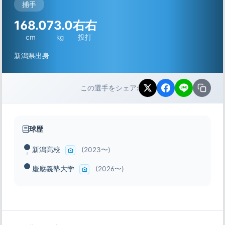
捕手
168.0
73.0
右右
cm
kg
投打
新潟県出身
この選手をシェア:
球歴
新潟高校
(2023〜)
慶應義塾大学
(2026〜)