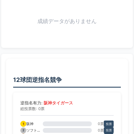
成績データがありません
12球団逆指名競争
阪神タイガース
逆指名有力:
総投票数: 0票
阪神
0票
1
投票
ソフトバンク
0票
2
投票