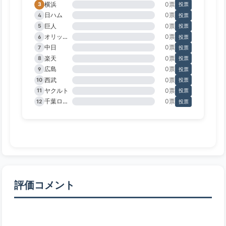
横浜
0票
3
投票
日ハム
0票
4
投票
巨人
0票
5
投票
オリックス
0票
6
投票
中日
0票
7
投票
楽天
0票
8
投票
広島
0票
9
投票
西武
0票
10
投票
ヤクルト
0票
11
投票
千葉ロッテ
0票
12
投票
評価コメント