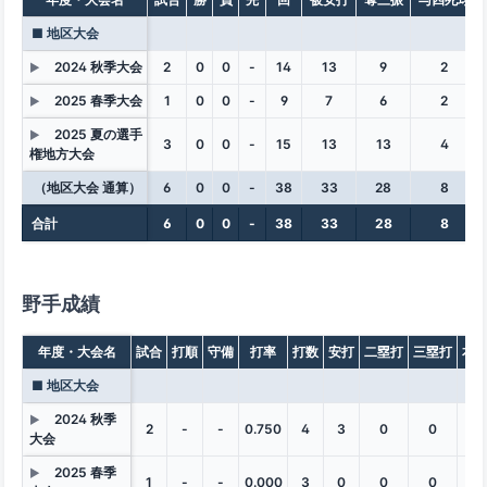
■ 地区大会
2024 秋季大会
2
0
0
-
14
13
9
2
▶
2025 春季大会
1
0
0
-
9
7
6
2
▶
2025 夏の選手
▶
3
0
0
-
15
13
13
4
権地方大会
（地区大会 通算）
6
0
0
-
38
33
28
8
合計
6
0
0
-
38
33
28
8
野手成績
年度・大会名
試合
打順
守備
打率
打数
安打
二塁打
三塁打
本
■ 地区大会
2024 秋季
▶
2
-
-
0.750
4
3
0
0
0
大会
2025 春季
▶
1
-
-
0.000
3
0
0
0
0