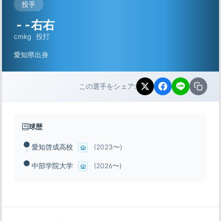
投手
-
-
右右
cm
kg
投打
愛知県出身
この選手をシェア:
球歴
愛知啓成高校
(2023〜)
中部学院大学
(2026〜)