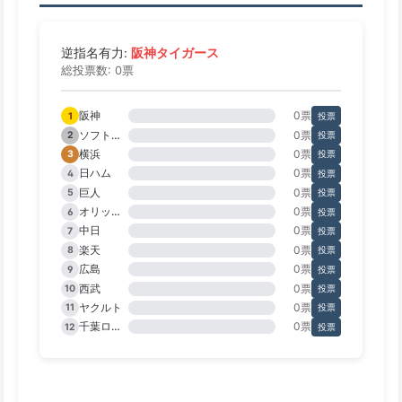
阪神タイガース
逆指名有力:
総投票数: 0票
阪神
0票
1
投票
ソフトバンク
0票
2
投票
横浜
0票
3
投票
日ハム
0票
4
投票
巨人
0票
5
投票
オリックス
0票
6
投票
中日
0票
7
投票
楽天
0票
8
投票
広島
0票
9
投票
西武
0票
10
投票
ヤクルト
0票
11
投票
千葉ロッテ
0票
12
投票