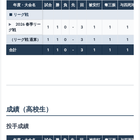
年度・大会名
試合
勝
負
先
回
被安打
奪三振
与四死球
■ リーグ戦
2026 春季リー
▶
1
1
0
-
3
1
1
1
グ戦
（リーグ戦 通算）
1
1
0
-
3
1
1
1
合計
1
1
0
-
3
1
1
1
成績（高校生）
投手成績
年度・大会名
試合
勝
負
先
回
被安打
奪三振
与四死球