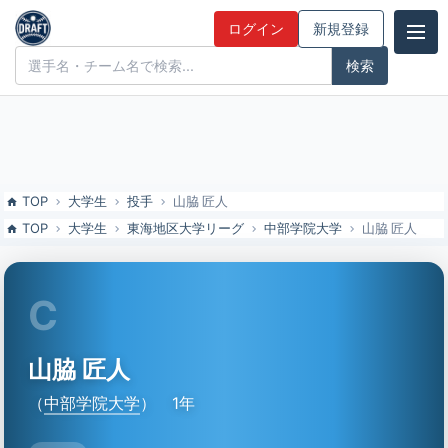
山脇 匠人（中部学院大）の特徴とドラフト評価 | ドラフト候補とみん
ログイン
新規登録
なの評価
ドラフト候補とみんなの評価
TOP
大学生
投手
山脇 匠人
TOP
大学生
東海地区大学リーグ
中部学院大学
山脇 匠人
C
山脇 匠人
（
中部学院大学
）
1年