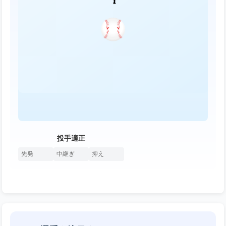
投手適正
先発
中継ぎ
抑え