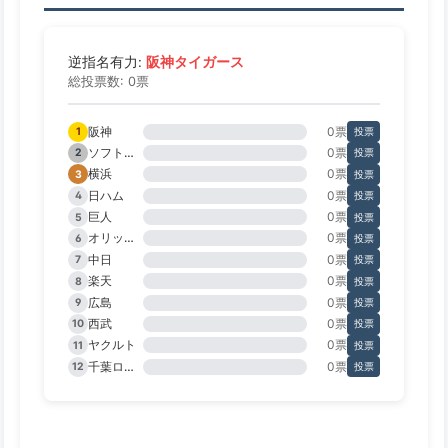
阪神タイガース
逆指名有力:
総投票数: 0票
阪神
0票
1
投票
ソフトバンク
0票
2
投票
横浜
0票
3
投票
日ハム
0票
4
投票
巨人
0票
5
投票
オリックス
0票
6
投票
中日
0票
7
投票
楽天
0票
8
投票
広島
0票
9
投票
西武
0票
10
投票
ヤクルト
0票
11
投票
千葉ロッテ
0票
12
投票