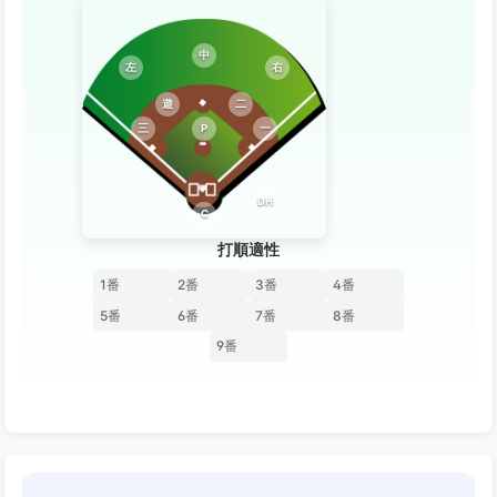
中
左
右
遊
二
三
P
一
DH
C
打順適性
1番
2番
3番
4番
5番
6番
7番
8番
9番