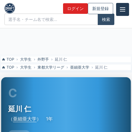
延川 仁（亜細亜大）の特徴とドラフト評価 | ドラフト候補とみんなの
ログイン
新規登録
評価
ドラフト候補とみんなの評価
TOP
大学生
外野手
延川 仁
TOP
大学生
東都大学リーグ
亜細亜大学
延川 仁
C
延川 仁
（
亜細亜大学
）
1年