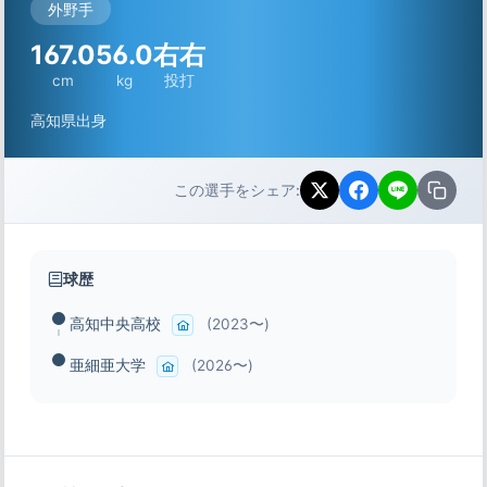
外野手
167.0
56.0
右右
cm
kg
投打
高知県出身
この選手をシェア:
球歴
高知中央高校
(2023〜)
亜細亜大学
(2026〜)