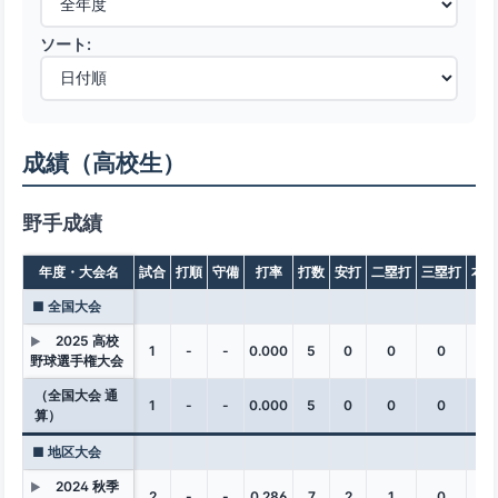
ソート:
成績（高校生）
野手成績
年度・大会名
試合
打順
守備
打率
打数
安打
二塁打
三塁打
本塁
■ 全国大会
2025 高校
▶
1
-
-
0.000
5
0
0
0
0
野球選手権大会
（全国大会 通
1
-
-
0.000
5
0
0
0
0
算）
■ 地区大会
2024 秋季
▶
2
-
-
0.286
7
2
1
0
0