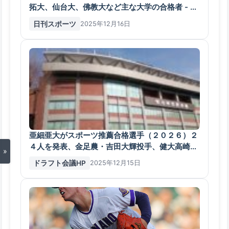
拓大、仙台大、佛教大など主な大学の合格者 - 高
校野球 : 日刊スポーツ
日刊スポーツ
2025年12月16日
亜細亜大がスポーツ推薦合格選手（２０２６）２
４人を発表、金足農・吉田大輝投手、健大高崎・
»
小堀弘晴捕手など
ドラフト会議HP
2025年12月15日