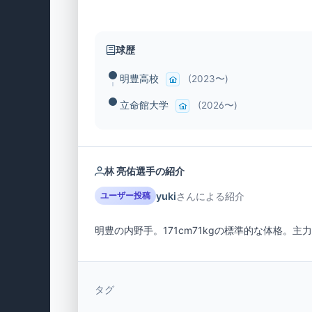
球歴
明豊高校
(2023〜)
立命館大学
(2026〜)
林 亮佑選手の紹介
yuki
さんによる紹介
ユーザー投稿
明豊の内野手。171cm71kgの標準的な体格。
タグ