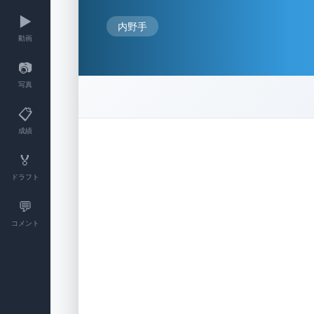
▶️
内野手
動画
📷
写真
📋
成績
🏅
ドラフト
💬
コメント