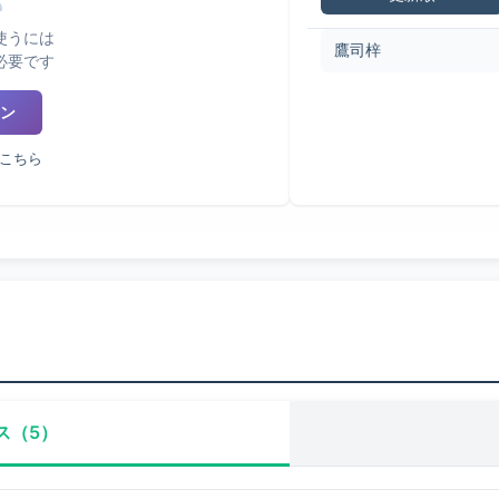
使うには
鷹司梓
必要です
ン
こちら
ス（5）