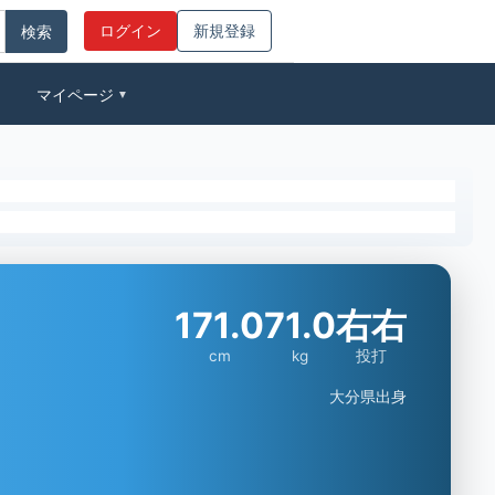
ログイン
新規登録
マイページ
▼
171.0
71.0
右右
cm
kg
投打
大分県出身