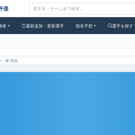
評価
補者
最新追加・更新選手
指名予想
選手を探す
▼
▼
林 亮佑