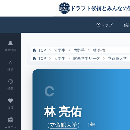
林 亮佑（立命館大）の特徴とドラフト評価 | ドラフト候補とみんなの
ドラフト候補とみんなの評価
トップ
候
👤
TOP
大学生
内野手
林 亮佑
基本情報
TOP
大学生
関西学生リーグ
立命館大学
⭐
評価
⚾
C
特徴
❤
林 亮佑
注目
📰
（
立命館大学
）
1年
ニュース