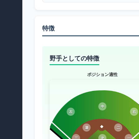
特徴
野手としての特徴
ポジション適性
中
左
右
遊
二
三
P
一