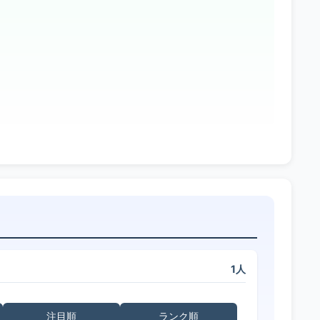
1人
注目順
ランク順