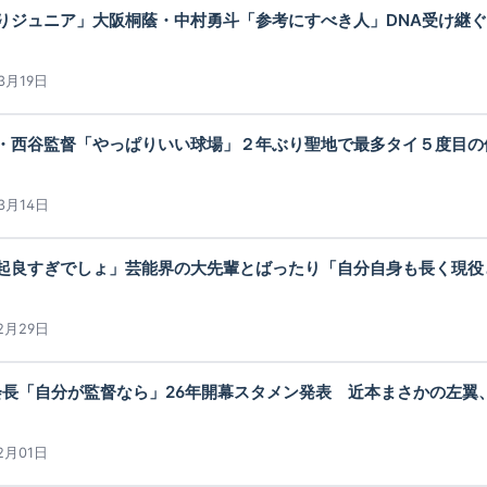
ジュニア」大阪桐蔭・中村勇斗「参考にすべき人」DNA受け継ぐ - 
3月19日
西谷監督「やっぱりいい球場」２年ぶり聖地で最多タイ５度目の優勝狙
3月14日
良すぎでしょ」芸能界の大先輩とばったり「自分自身も長く現役として
2月29日
長「自分が監督なら」26年開幕スタメン発表 近本まさかの左翼、理由
2月01日