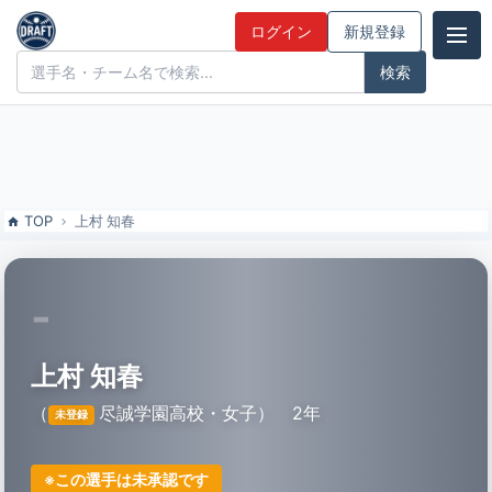
上村 知春（尽誠学園高校・女子）の特徴とドラフト評価 | ドラフト候
ログイン
新規登録
補とみんなの評価
ドラフト候補とみんなの評価
TOP
上村 知春
-
上村 知春
（
尽誠学園高校・女子）
2年
未登録
※この選手は未承認です