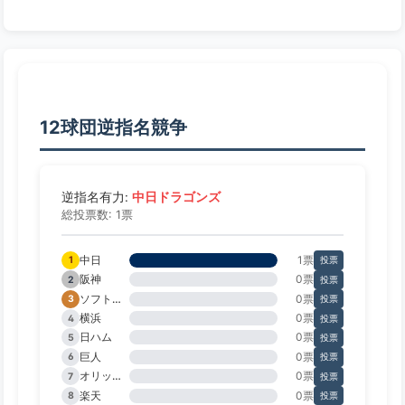
12球団逆指名競争
中日ドラゴンズ
逆指名有力:
総投票数: 1票
中日
1票
1
投票
阪神
0票
2
投票
ソフトバンク
0票
3
投票
横浜
0票
4
投票
日ハム
0票
5
投票
巨人
0票
6
投票
オリックス
0票
7
投票
楽天
0票
8
投票