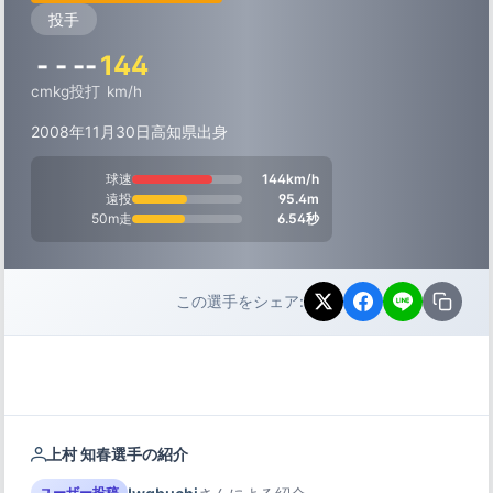
投手
-
-
--
144
cm
kg
投打
km/h
2008年11月30日
高知県出身
球速
144km/h
遠投
95.4m
50m走
6.54秒
この選手をシェア:
上村 知春選手の紹介
ユーザー投稿