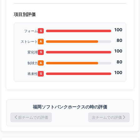
項目別評価
100
フォーム
S
80
ストレート
A
100
変化球
S
80
制球力
A
100
将来性
S
福岡ソフトバンクホークスの時の評価
前チームでの評価
次チームでの評価