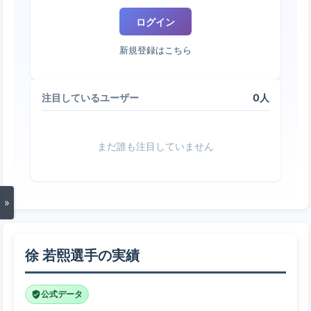
ログイン
新規登録はこちら
0人
注目しているユーザー
まだ誰も注目していません
»
徐 若熙選手の実績
公式データ