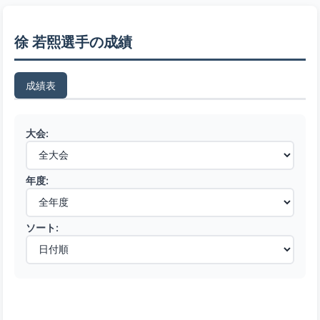
徐 若熙選手の成績
成績表
大会:
年度:
ソート: