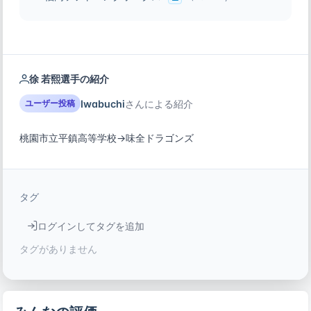
徐 若熙選手の紹介
Iwabuchi
さんによる紹介
ユーザー投稿
桃園市立平鎮高等学校→味全ドラゴンズ
タグ
ログインしてタグを追加
タグがありません