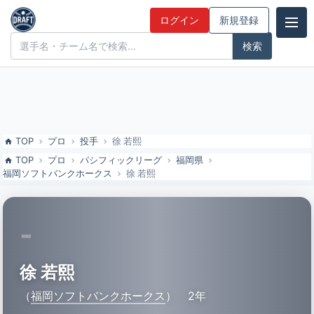
徐 若熙（福岡ソフトバンクホークス）の特徴とドラフト評価 | ドラフ
ログイン
新規登録
ト候補とみんなの評価
ドラフト候補とみんなの評価
TOP
プロ
投手
徐 若熙
TOP
プロ
パシフィックリーグ
福岡県
福岡ソフトバンクホークス
徐 若熙
-
徐 若熙
（
福岡ソフトバンクホークス
）
2年