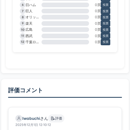
日ハム
0票
6
投票
巨人
0票
7
投票
オリックス
0票
8
投票
楽天
0票
9
投票
広島
0票
10
投票
西武
0票
11
投票
千葉ロッテ
0票
12
投票
評価コメント
📝
Iwabuchi
さん
評価
2025年12月1日 12:10:12