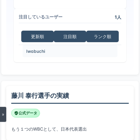
1人
注目しているユーザー
更新順
注目順
ランク順
Iwabuchi
藤川 泰行選手の実績
公式データ
»
もう１つのWBCとして、日本代表選出