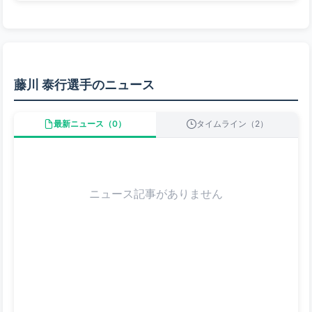
藤川 泰行選手のニュース
最新ニュース（0）
タイムライン（2）
ニュース記事がありません