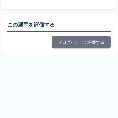
この選手を評価する
ログインして評価する