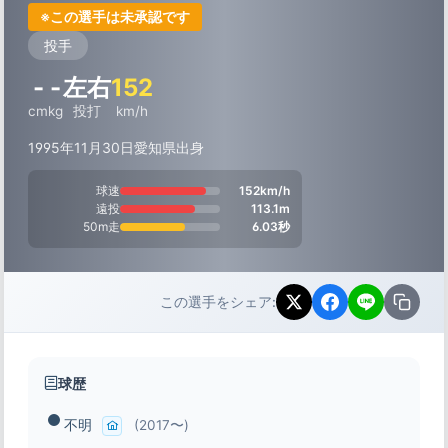
※この選手は未承認です
投手
-
-
左右
152
cm
kg
投打
km/h
1995年11月30日
愛知県出身
球速
152km/h
遠投
113.1m
50m走
6.03秒
この選手をシェア:
球歴
不明
(2017〜)