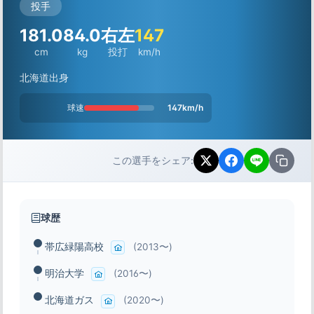
投手
181.0
84.0
右左
147
cm
kg
投打
km/h
北海道出身
球速
147km/h
この選手をシェア:
球歴
帯広緑陽高校
(2013〜)
明治大学
(2016〜)
北海道ガス
(2020〜)