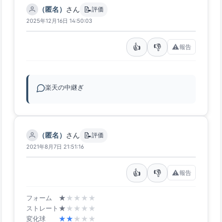
📝
（匿名）
さん
評価
2025年12月16日 14:50:03
👍
👎
⚠️
報告
楽天の中継ぎ
📝
（匿名）
さん
評価
2021年8月7日 21:51:16
👍
👎
⚠️
報告
★
★
★
★
★
フォーム
★
★
★
★
★
ストレート
★
★
★
★
★
変化球