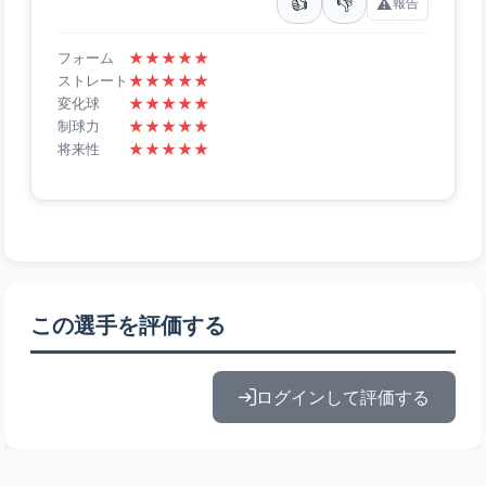
👍
👎
⚠️
報告
★
★
★
★
★
フォーム
★
★
★
★
★
ストレート
★
★
★
★
★
変化球
★
★
★
★
★
制球力
★
★
★
★
★
将来性
この選手を評価する
ログインして評価する