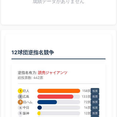
成績データがありません
12球団逆指名競争
読売ジャイアンツ
逆指名有力:
総投票数: 442票
巨人
158票
1
投票
広島
133票
2
投票
日ハム
72票
3
投票
中日
16票
4
投票
阪神
12票
5
投票