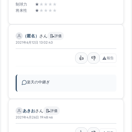
★
★
★
★
★
制球力
★
★
★
★
★
将来性
📝
（匿名）
さん
評価
2021年6月12日 13:02:43
👍
👎
⚠️
報告
楽天の中継ぎ
📝
あきお
さん
評価
2021年4月26日 19:48:46