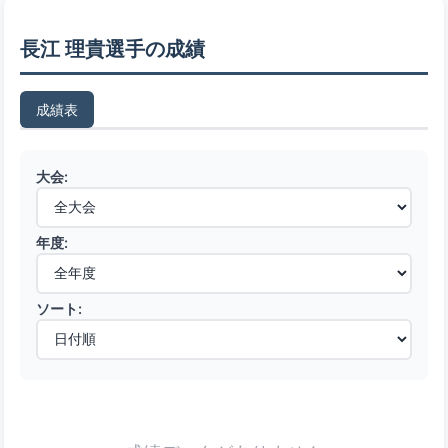
長江 理貴選手の成績
成績表
大会:
年度:
ソート: