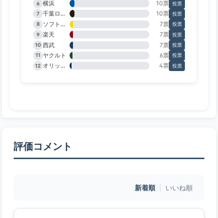
横浜
10票
6
投票
千葉ロッテ
10票
7
投票
ソフトバンク
7票
8
投票
楽天
7票
9
投票
西武
7票
10
投票
ヤクルト
6票
11
投票
オリックス
4票
12
投票
評価コメント
新着順
|
いいね順