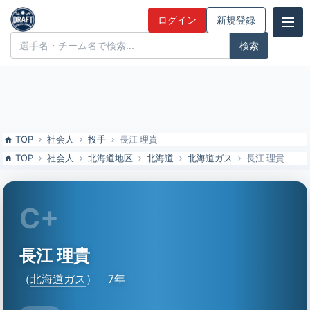
長江 理貴（北海道ガス）の特徴とドラフト評価 | ドラフト候補とみん
ログイン
新規登録
なの評価
ドラフト候補とみんなの評価
TOP
社会人
投手
長江 理貴
TOP
社会人
北海道地区
北海道
北海道ガス
長江 理貴
C+
長江 理貴
（
北海道ガス
）
7年