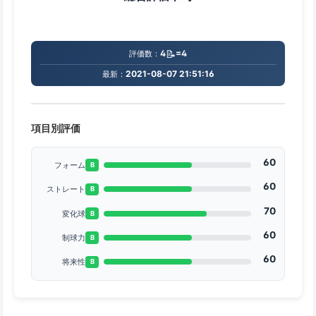
📝
4
=4
評価数：
2021-08-07 21:51:16
最新：
項目別評価
60
フォーム
B
60
ストレート
B
70
変化球
B
60
制球力
B
60
将来性
B