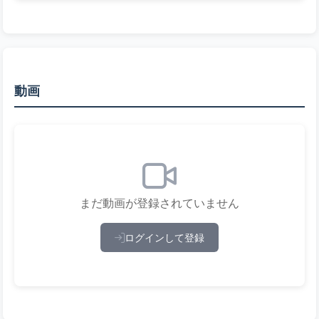
動画
まだ動画が登録されていません
ログインして登録