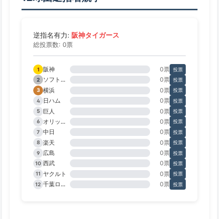
阪神タイガース
逆指名有力:
総投票数: 0票
阪神
0票
1
投票
ソフトバンク
0票
2
投票
横浜
0票
3
投票
日ハム
0票
4
投票
巨人
0票
5
投票
オリックス
0票
6
投票
中日
0票
7
投票
楽天
0票
8
投票
広島
0票
9
投票
西武
0票
10
投票
ヤクルト
0票
11
投票
千葉ロッテ
0票
12
投票