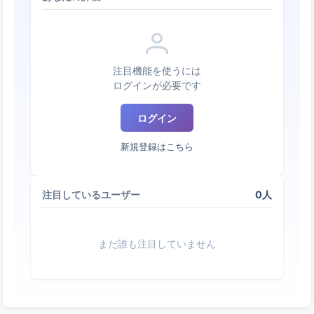
注目機能を使うには
ログインが必要です
ログイン
新規登録はこちら
0人
注目しているユーザー
まだ誰も注目していません