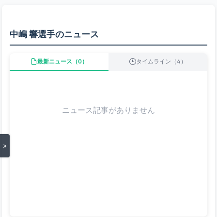
中嶋 響選手のニュース
最新ニュース（0）
タイムライン（4）
ニュース記事がありません
»