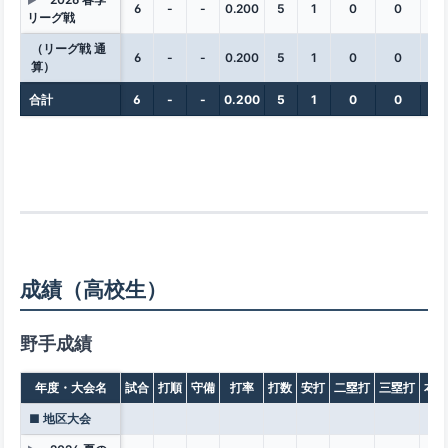
▶
6
-
-
0.200
5
1
0
0
0
リーグ戦
（リーグ戦 通
6
-
-
0.200
5
1
0
0
0
算）
合計
6
-
-
0.200
5
1
0
0
0
成績（高校生）
野手成績
年度・大会名
試合
打順
守備
打率
打数
安打
二塁打
三塁打
本塁
■ 地区大会