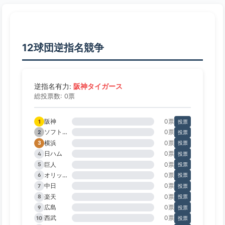
12球団逆指名競争
阪神タイガース
逆指名有力:
総投票数: 0票
阪神
0票
1
投票
ソフトバンク
0票
2
投票
横浜
0票
3
投票
日ハム
0票
4
投票
巨人
0票
5
投票
オリックス
0票
6
投票
中日
0票
7
投票
楽天
0票
8
投票
広島
0票
9
投票
西武
0票
10
投票