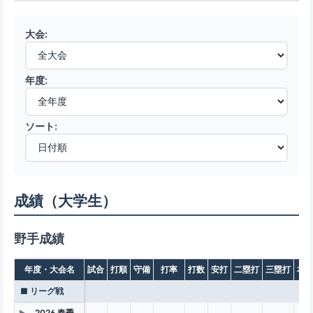
大会:
年度:
ソート:
成績（大学生）
野手成績
年度・大会名
試合
打順
守備
打率
打数
安打
二塁打
三塁打
本
■ リーグ戦
2026 春季