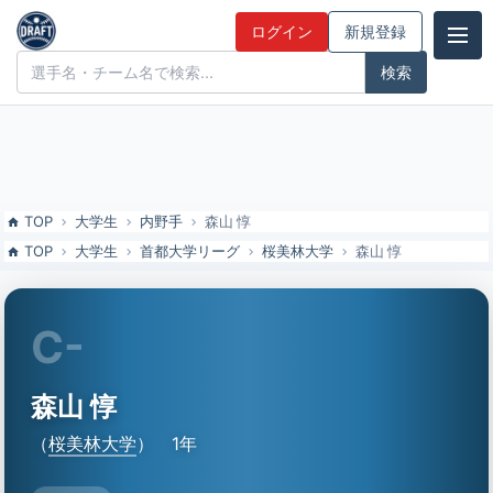
森山 惇（桜美林大）の特徴とドラフト評価 | ドラフト候補とみんなの
ログイン
新規登録
評価
ドラフト候補とみんなの評価
TOP
大学生
内野手
森山 惇
TOP
大学生
首都大学リーグ
桜美林大学
森山 惇
C-
森山 惇
（
桜美林大学
）
1年