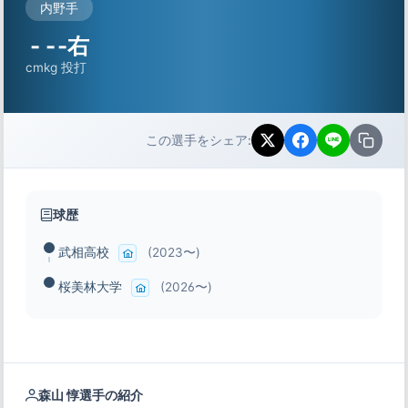
内野手
-
-
-右
cm
kg
投打
この選手をシェア:
球歴
武相高校
(2023〜)
桜美林大学
(2026〜)
森山 惇選手の紹介