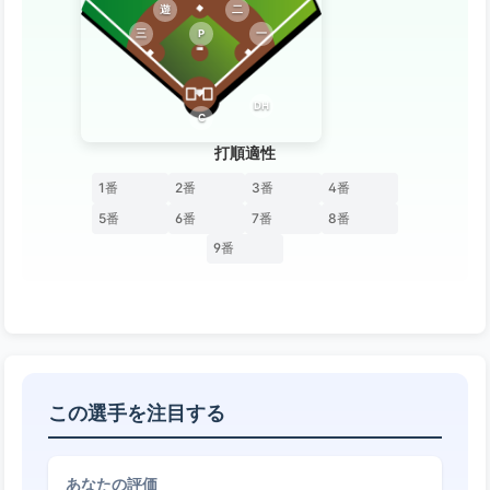
遊
二
三
P
一
DH
C
打順適性
1番
2番
3番
4番
5番
6番
7番
8番
9番
この選手を注目する
あなたの評価