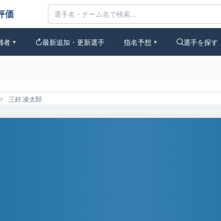
の評価
補者
最新追加・更新選手
指名予想
選手を探す
▼
▼
三好 凌太郎