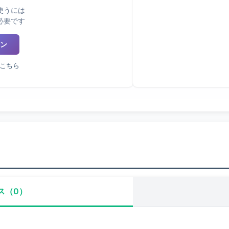
使うには
必要です
ン
こちら
ス（0）