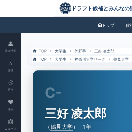
三好 凌太郎（鶴見大）の特徴とドラフト評価 | ドラフト候補とみんな
ドラフト候補とみんなの評価
トップ
候
👤
TOP
大学生
外野手
三好 凌太郎
基本情報
TOP
大学生
神奈川大学リーグ
鶴見大学
⭐
評価
⚾
C-
特徴
❤
三好 凌太郎
注目
📰
（
鶴見大学
）
1年
ニュース