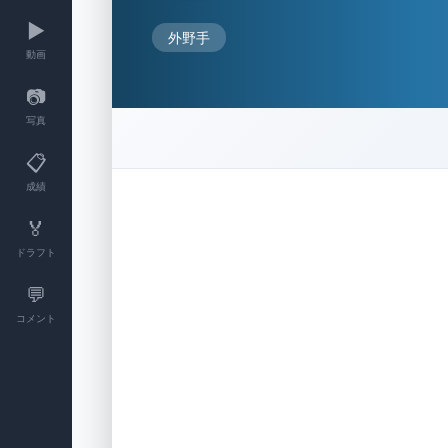
▶️
外野手
動画
📷
写真
📋
成績
🏅
ドラフト
💬
コメント