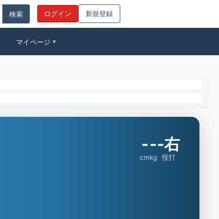
ログイン
新規登録
マイページ
▼
-
-
-右
cm
kg
投打