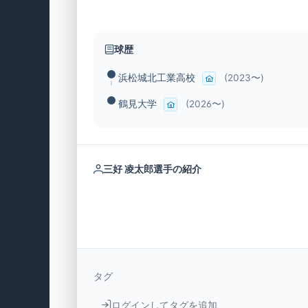
球歴
浜松城北工業高校
(2023〜)
鶴見大学
(2026〜)
三好 凌太郎選手の紹介
タグ
ログインしてタグを追加