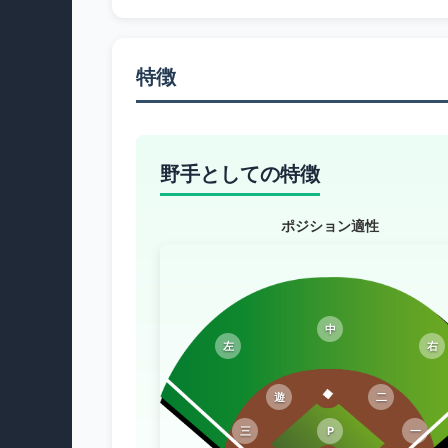
特徴
野手としての特徴
ポジション適性
中
左
右
遊
二
三
P
一