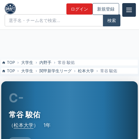
常谷 駿佑（松本大）の特徴とドラフト評価 | ドラフト候補とみんなの
ログイン
新規登録
評価
ドラフト候補とみんなの評価
TOP
大学生
内野手
常谷 駿佑
TOP
大学生
関甲新学生リーグ
松本大学
常谷 駿佑
C-
常谷 駿佑
（
松本大学
）
1年