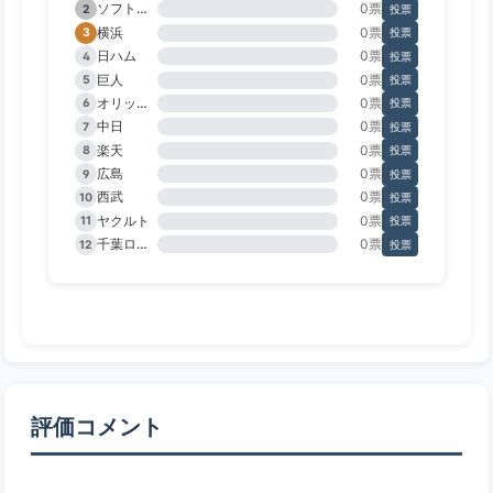
ソフトバンク
0票
2
投票
横浜
0票
3
投票
日ハム
0票
4
投票
巨人
0票
5
投票
オリックス
0票
6
投票
中日
0票
7
投票
楽天
0票
8
投票
広島
0票
9
投票
西武
0票
10
投票
ヤクルト
0票
11
投票
千葉ロッテ
0票
12
投票
評価コメント