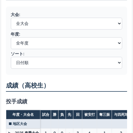
大会:
年度:
ソート:
成績（高校生）
投手成績
年度・大会名
試合
勝
負
先
回
被安打
奪三振
与四死球
■ 地区大会
2025 春季大会
1
0
0
-
3
6
1
2