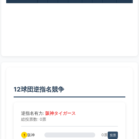
12球団逆指名競争
阪神タイガース
逆指名有力:
総投票数: 0票
阪神
0票
1
投票