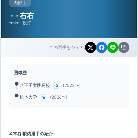
内野手
-
-
右右
cm
kg
投打
この選手をシェア:
球歴
八王子実践高校
(2023〜)
松本大学
(2026〜)
常谷 駿佑選手の紹介