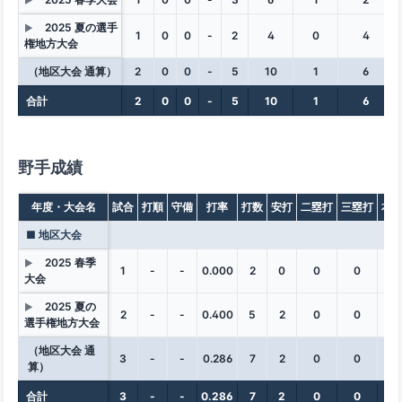
▶
2025 夏の選手
▶
1
0
0
-
2
4
0
4
権地方大会
（地区大会 通算）
2
0
0
-
5
10
1
6
合計
2
0
0
-
5
10
1
6
野手成績
年度・大会名
試合
打順
守備
打率
打数
安打
二塁打
三塁打
本
■ 地区大会
2025 春季
▶
1
-
-
0.000
2
0
0
0
0
大会
2025 夏の
▶
2
-
-
0.400
5
2
0
0
0
選手権地方大会
（地区大会 通
3
-
-
0.286
7
2
0
0
0
算）
合計
3
-
-
0.286
7
2
0
0
0