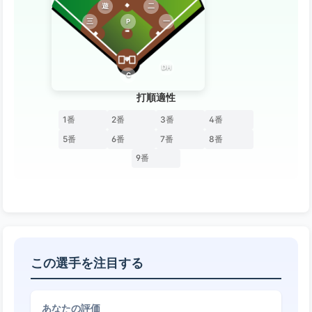
遊
二
三
P
一
DH
C
打順適性
1番
2番
3番
4番
5番
6番
7番
8番
9番
この選手を注目する
あなたの評価