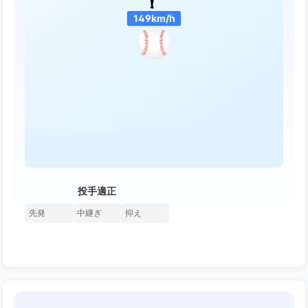
149km/h
投手適正
先発
中継ぎ
抑え