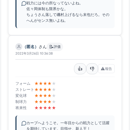
戦力には今の所なってないよね。
佐々岡体制も限界かな。
ちょうさん落して磯村上げるなら末包だろ。その
へんがセンス無いよね。
📝
（匿名）
さん
評価
2022年3月26日 10:36:38
👍
👎
⚠️
報告
★
★
★
★
★
フォーム
★
★
★
★
★
ストレート
★
★
★
★
★
変化球
★
★
★
★
★
制球力
★
★
★
★
★
将来性
カープへようこそ。一年目からの戦力として活躍
を期待しています。目指せ、新人王！