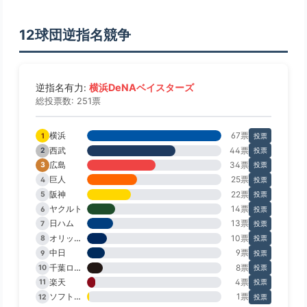
12球団逆指名競争
横浜DeNAベイスターズ
逆指名有力:
総投票数: 251票
横浜
67票
1
投票
西武
44票
2
投票
広島
34票
3
投票
巨人
25票
4
投票
阪神
22票
5
投票
ヤクルト
14票
6
投票
日ハム
13票
7
投票
オリックス
10票
8
投票
中日
9票
9
投票
千葉ロッテ
8票
10
投票
楽天
4票
11
投票
ソフトバンク
1票
12
投票