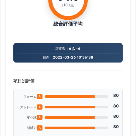
/100点
総合評価平均
📝
6
=6
評価数：
2022-03-26 10:36:38
最新：
項目別評価
80
フォーム
A
80
ストレート
A
80
変化球
A
80
制球力
A