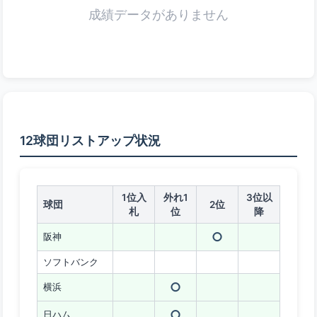
成績データがありません
12球団リストアップ状況
1位入
外れ1
3位以
球団
2位
札
位
降
○
阪神
ソフトバンク
○
横浜
○
日ハム