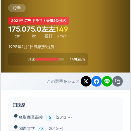
投手
2021年 広島 ドラフト会議2位指名
175.0
75.0
左左
149
cm
kg
投打
km/h
1998年1月1日
鳥取県出身
球速
149km/h
この選手をシェア:
球歴
鳥取商業高校
(2013〜)
関西大学
(2016〜)