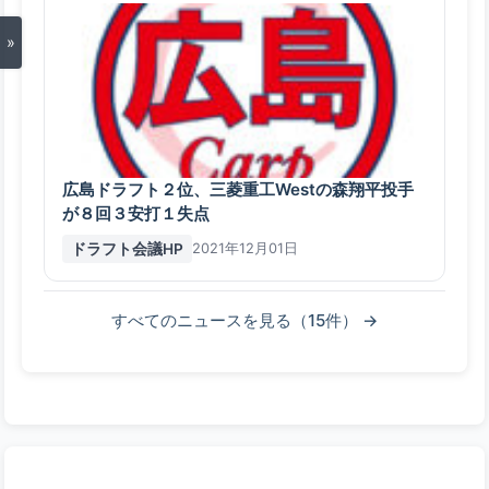
»
広島ドラフト２位、三菱重工Westの森翔平投手
が８回３安打１失点
ドラフト会議HP
2021年12月01日
すべてのニュースを見る（15件） →