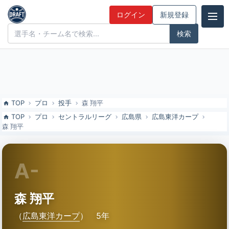
森 翔平（広島東洋カープ）の特徴とドラフト評価 | ドラフト候補とみ
ログイン
新規登録
んなの評価
ドラフト候補とみんなの評価
TOP
プロ
投手
森 翔平
TOP
プロ
セントラルリーグ
広島県
広島東洋カープ
森 翔平
A-
森 翔平
（
広島東洋カープ
）
5年