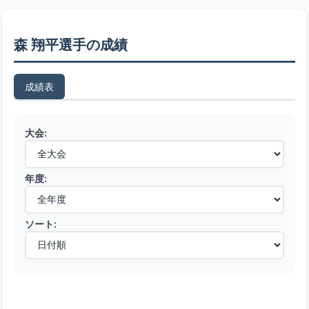
森 翔平選手の成績
成績表
大会:
年度:
ソート: