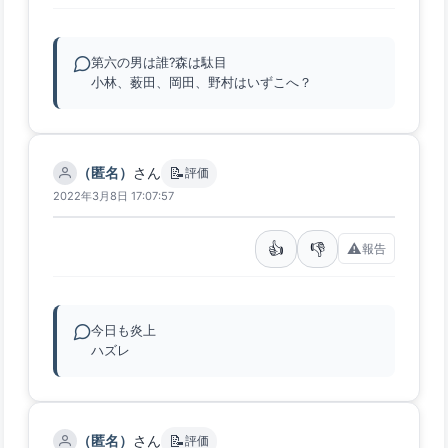
第六の男は誰?森は駄目
小林、薮田、岡田、野村はいずこへ？
📝
（匿名）
さん
評価
2022年3月8日 17:07:57
👍
👎
⚠️
報告
今日も炎上
ハズレ
📝
（匿名）
さん
評価