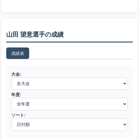
山田 望意選手の成績
成績表
大会:
年度:
ソート: