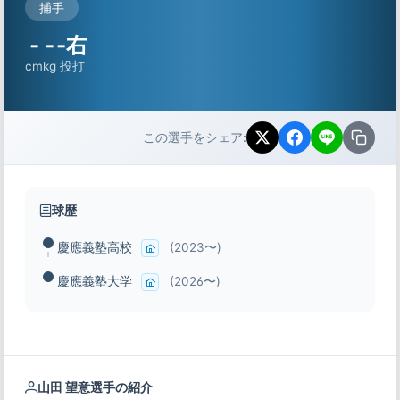
捕手
-
-
-右
cm
kg
投打
この選手をシェア:
球歴
慶應義塾高校
(2023〜)
慶應義塾大学
(2026〜)
山田 望意選手の紹介