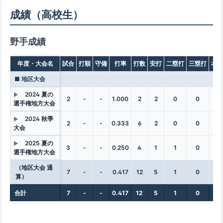
成績（高校生）
野手成績
年度・大会名
試合
打順
守備
打率
打数
安打
二塁打
三塁打
本塁
■ 地区大会
2024 夏の
▶
2
-
-
1.000
2
2
0
0
0
選手権地方大会
2024 秋季
▶
2
-
-
0.333
6
2
0
0
0
大会
2025 夏の
▶
3
-
-
0.250
4
1
1
0
0
選手権地方大会
（地区大会 通
7
-
-
0.417
12
5
1
0
0
算）
合計
7
-
-
0.417
12
5
1
0
0