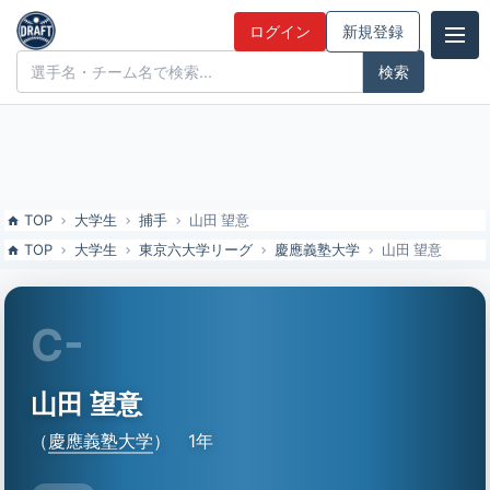
山田 望意（慶應義塾大）の特徴とドラフト評価 | ドラフト候補とみん
ログイン
新規登録
なの評価
ドラフト候補とみんなの評価
TOP
大学生
捕手
山田 望意
TOP
大学生
東京六大学リーグ
慶應義塾大学
山田 望意
C-
山田 望意
（
慶應義塾大学
）
1年