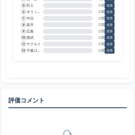
巨人
0票
5
投票
オリックス
0票
6
投票
中日
0票
7
投票
楽天
0票
8
投票
広島
0票
9
投票
西武
0票
10
投票
ヤクルト
0票
11
投票
千葉ロッテ
0票
12
投票
評価コメント