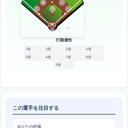
遊
二
三
P
一
DH
C
打順適性
1番
2番
3番
4番
5番
6番
7番
8番
9番
この選手を注目する
あなたの評価