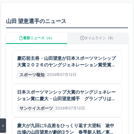
山田 望意選手のニュース
最新ニュース（4）
タイムライン（8）
慶応前主将・山田望意が日本スポーツマンシップ
大賞２０２６のヤングジェネレーション賞受賞…
昨夏神奈川開会式で異例の呼びかけ - スポーツ報
スポーツ報知
2026年07月12日
知
日本スポーツマンシップ大賞のヤングジェネレー
ション賞に慶大・山田望意捕手 グランプリは日
本ハム・新庄剛志監督、特別賞は武豊騎手
サンケイスポーツ
2026年07月12日
慶大が九回に5点差をひっくり返す大逆転 途中
»
出場の山田望意が劇的3ラン 春季新人戦／東京