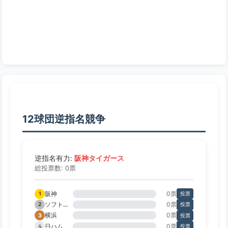
12球団逆指名競争
阪神タイガース
逆指名有力:
総投票数: 0票
阪神
0票
1
投票
ソフトバンク
0票
2
投票
横浜
0票
3
投票
日ハム
0票
4
投票