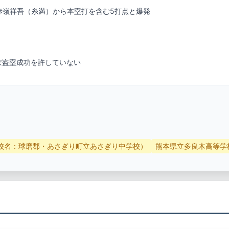
ぼ盗塁成功を許していない
校名：球磨郡・あさぎり町立あさぎり中学校）
熊本県立多良木高等学