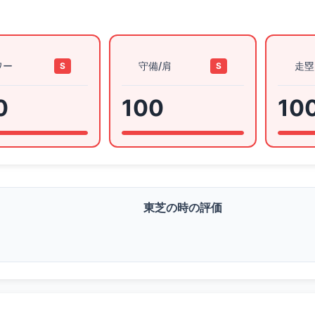
ワー
守備/肩
走塁
S
S
0
100
10
東芝の時の評価