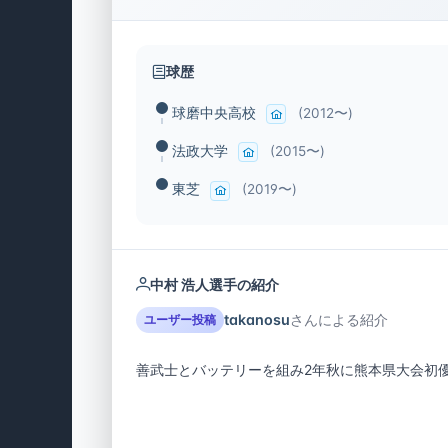
球歴
球磨中央高校
(2012〜)
法政大学
(2015〜)
東芝
(2019〜)
中村 浩人選手の紹介
takanosu
さんによる紹介
ユーザー投稿