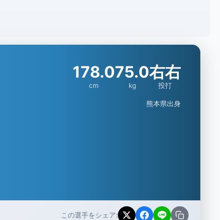
178.0
75.0
右右
cm
kg
投打
熊本県出身
この選手をシェア: