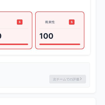
将来性
S
S
0
100
次チームでの評価