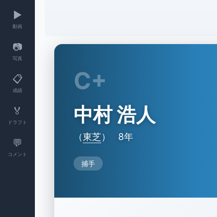
▶️
動画
📷
写真
C+
📋
成績
中村 浩人
🏅
ドラフト
（
東芝
）
8年
💬
コメント
捕手