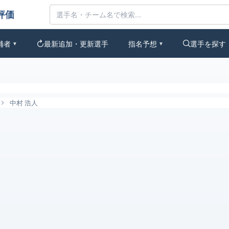
価
補者
最新追加・更新選手
指名予想
選手を探す
▼
▼
中村 浩人