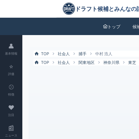
中村 浩人（東芝）の特徴とドラフト評価 | ドラフト候補とみんなの評
ドラフト候補とみんなの評価
トップ
候
👤
TOP
社会人
捕手
中村 浩人
基本情報
TOP
社会人
関東地区
神奈川県
東芝
⭐
評価
⚾
特徴
❤
注目
📰
ニュース