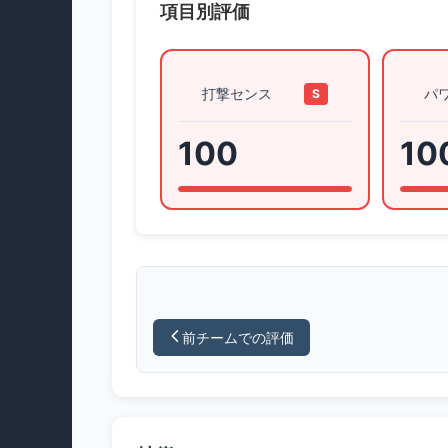
項目別評価
打撃センス
パ
S
100
10
前チームでの評価