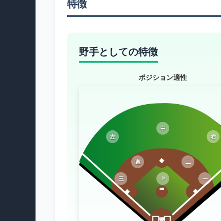
特徴
野手としての特徴
ポジション適性
中
左
右
遊
二
三
P
一