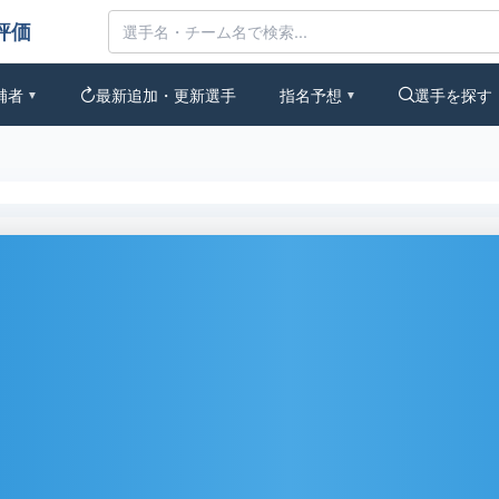
の評価
補者
最新追加・更新選手
指名予想
選手を探す
▼
▼