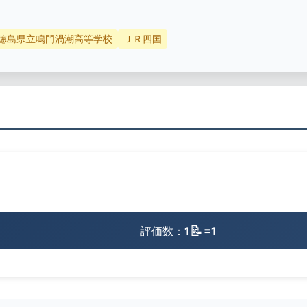
徳島県立鳴門渦潮高等学校
ＪＲ四国
📝
評価数：
1
=1