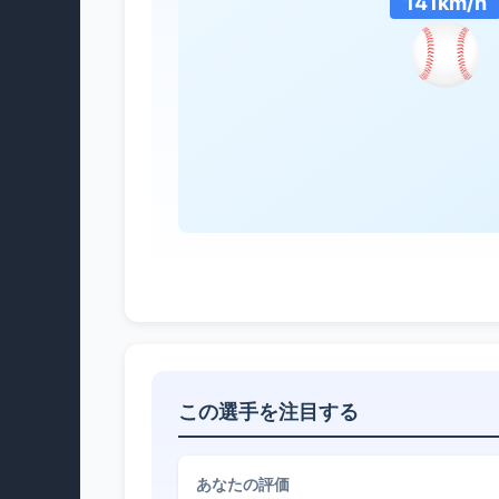
141km/h
この選手を注目する
あなたの評価