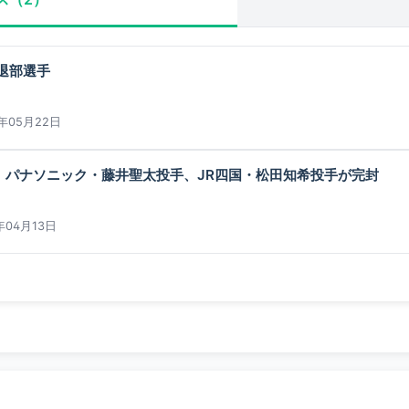
退部選手
0年05月22日
幕、パナソニック・藤井聖太投手、JR四国・松田知希投手が完封
年04月13日