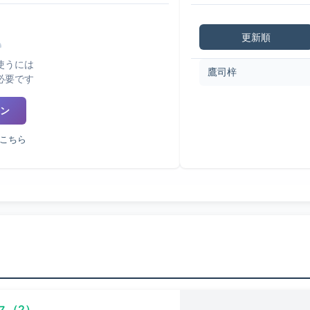
更新順
使うには
鷹司梓
必要です
ン
こちら
ス（2）