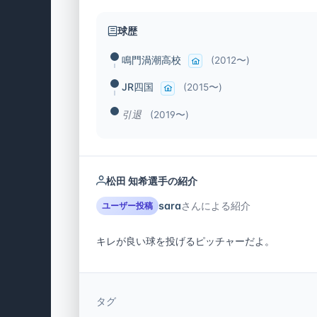
球歴
鳴門渦潮高校
(2012〜)
JR四国
(2015〜)
引退
(2019〜)
松田 知希選手の紹介
sara
さんによる紹介
ユーザー投稿
キレが良い球を投げるピッチャーだよ。
タグ