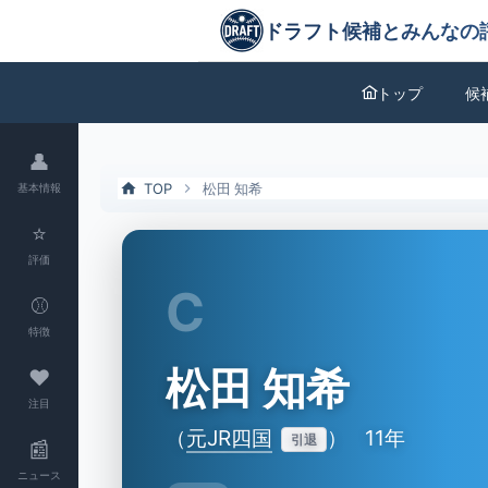
松田 知希（元JR四国）の特徴とドラフト評価 | ドラフト候補とみんな
ドラフト候補とみんなの評価
トップ
候
👤
TOP
松田 知希
基本情報
⭐
評価
C
⚾
特徴
松田 知希
❤
注目
（
元JR四国
）
11年
引退
📰
ニュース