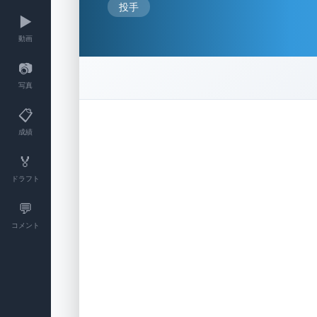
投手
▶️
動画
📷
写真
📋
成績
🏅
ドラフト
💬
コメント