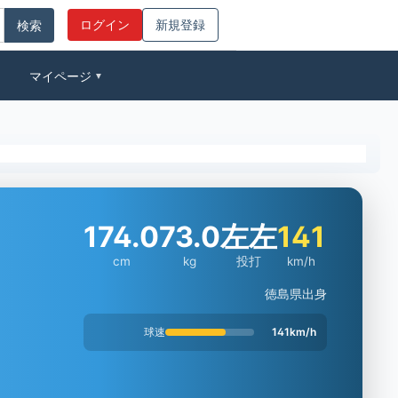
ログイン
新規登録
マイページ
▼
174.0
73.0
左左
141
cm
kg
投打
km/h
徳島県出身
球速
141km/h