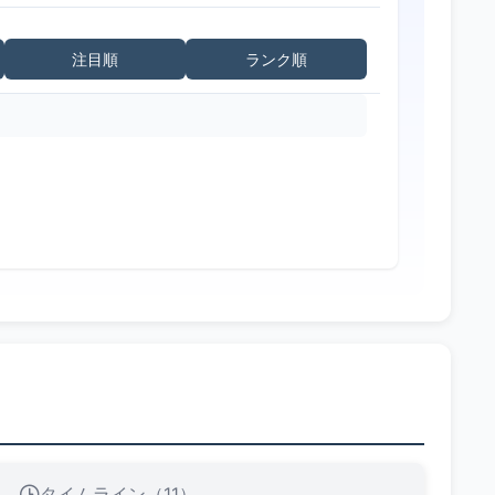
注目順
ランク順
タイムライン（11）