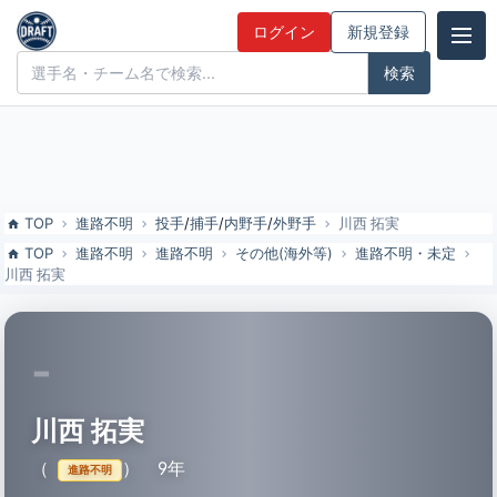
川西 拓実（進路不明・未定）の特徴とドラフト評価 | ドラフト候補と
ログイン
新規登録
みんなの評価
ドラフト候補とみんなの評価
TOP
進路不明
投手
/
捕手
/
内野手
/
外野手
川西 拓実
TOP
進路不明
進路不明
その他(海外等)
進路不明・未定
川西 拓実
-
川西 拓実
（
）
9年
進路不明