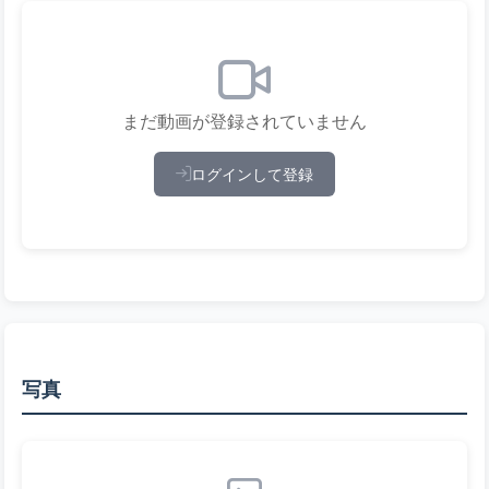
まだ動画が登録されていません
ログインして登録
写真