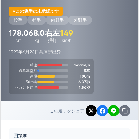
※この選手は未承認です
投手
捕手
内野手
外野手
178.0
68.0
右左
149
cm
kg
投打
km/h
1999年6月23日
兵庫県出身
球速
149km/h
通算本塁打
8本
遠投
100m
50m走
6.37秒
セカンド送球
1.86秒
この選手をシェア:
球歴