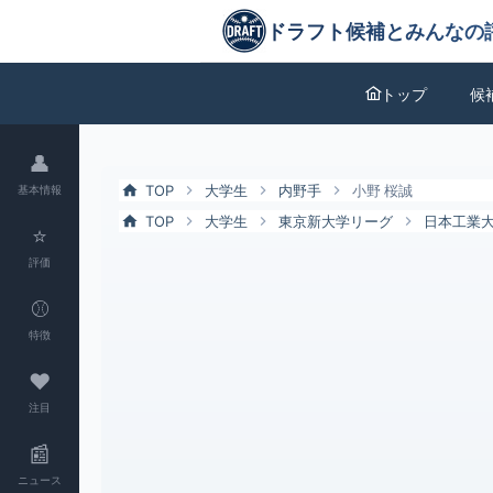
小野 桜誠（日本工業大）の特徴とドラフト評価 | ドラフト候補とみん
ドラフト候補とみんなの評価
トップ
候
👤
TOP
大学生
内野手
小野 桜誠
基本情報
TOP
大学生
東京新大学リーグ
日本工業
⭐
評価
⚾
特徴
❤
注目
📰
ニュース