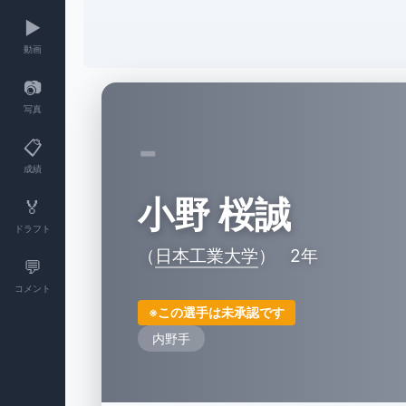
▶️
動画
📷
写真
-
📋
成績
小野 桜誠
🏅
ドラフト
（
日本工業大学
）
2年
💬
コメント
※この選手は未承認です
内野手