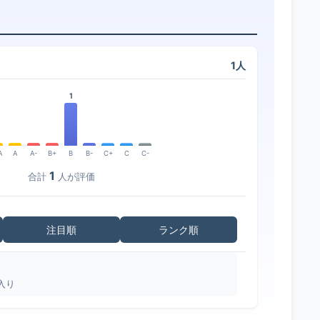
1人
1
A
A
A-
B+
B
B-
C+
C
C-
1
合計
人が評価
注目順
ランク順
入り