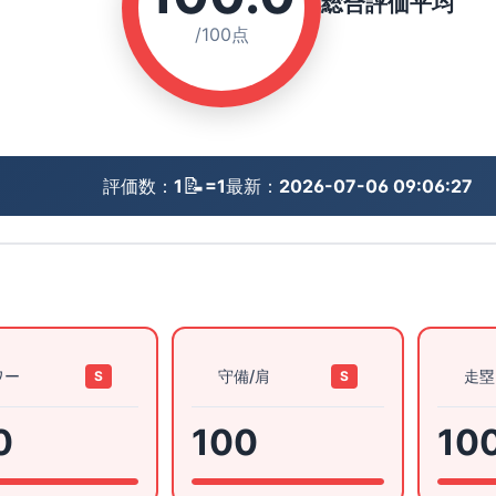
総合評価平均
/100点
📝
評価数：
1
=1
最新：
2026-07-06 09:06:27
ワー
守備/肩
走塁
S
S
0
100
10