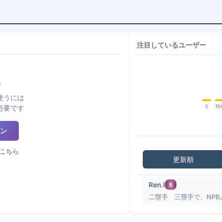
注目しているユーザー
使うには
必要です
S
特
ン
こちら
更新順
Ren.I
B
二塁手 三塁手で、NPB