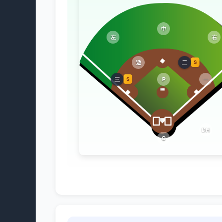
中
左
右
遊
二
S
三
P
一
S
DH
C