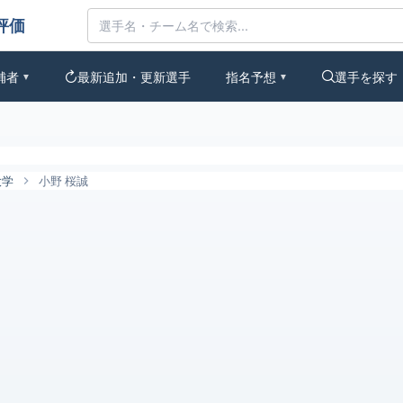
なの評価
補者
最新追加・更新選手
指名予想
選手を探す
▼
▼
大学
小野 桜誠