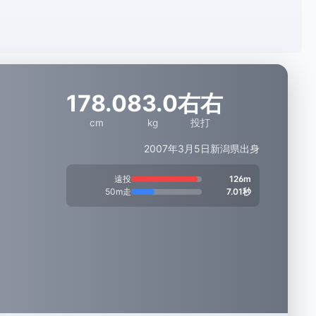
178.0
83.0
右右
cm
kg
投打
2007年3月5日
新潟県出身
遠投
126m
50m走
7.01秒