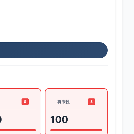
将来性
S
S
0
100