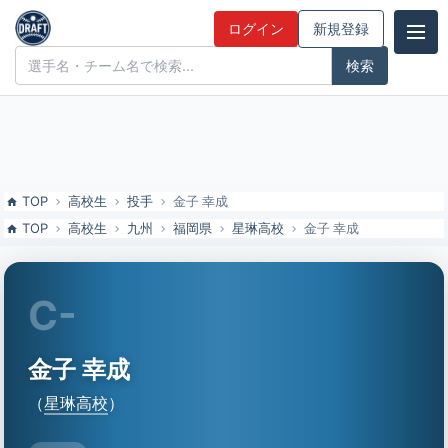
金子 幸成（星琳高校）の特徴とドラフト評価 | ドラフト候補とみんな
ログイン
新規登録
の評価
ドラフト候補とみんなの評価
TOP
高校生
投手
金子 幸成
TOP
高校生
九州
福岡県
星琳高校
金子 幸成
C-
金子 幸成
（
星琳高校
）