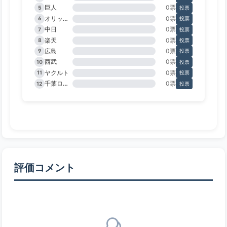
巨人
0票
5
投票
オリックス
0票
6
投票
中日
0票
7
投票
楽天
0票
8
投票
広島
0票
9
投票
西武
0票
10
投票
ヤクルト
0票
11
投票
千葉ロッテ
0票
12
投票
評価コメント