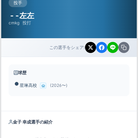
投手
-
-
左左
cm
kg
投打
この選手をシェア:
球歴
星琳高校
(2026〜)
金子 幸成選手の紹介