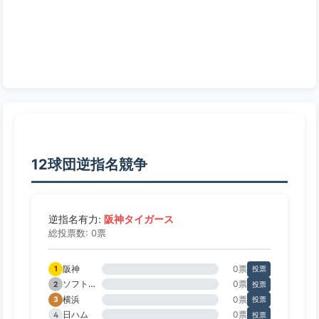
12球団逆指名競争
阪神タイガース
逆指名有力:
総投票数: 0票
阪神
0票
1
投票
ソフトバンク
0票
2
投票
横浜
0票
3
投票
日ハム
0票
4
投票