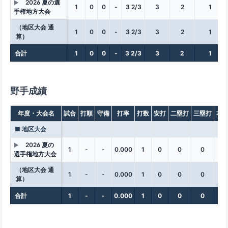
2026 夏の選
▶
1
0
0
-
3 2/3
3
2
1
手権地方大会
（地区大会 通
1
0
0
-
3 2/3
3
2
1
算）
合計
1
0
0
-
3 2/3
3
2
1
野手成績
年度・大会名
試合
打順
守備
打率
打数
安打
二塁打
三塁打
本
■ 地区大会
2026 夏の
▶
1
-
-
0.000
1
0
0
0
0
選手権地方大会
（地区大会 通
1
-
-
0.000
1
0
0
0
0
算）
合計
1
-
-
0.000
1
0
0
0
0