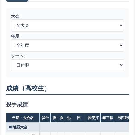
大会:
年度:
ソート:
成績（高校生）
投手成績
年度・大会名
試合
勝
負
先
回
被安打
奪三振
与四死球
■ 地区大会