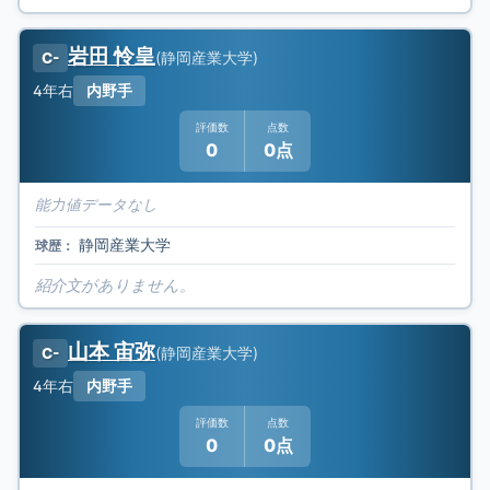
岩田 怜皇
(
静岡産業大学
)
C-
4年
右
内野手
評価数
点数
0
0点
能力値データなし
静岡産業大学
球歴：
紹介文がありません。
山本 宙弥
(
静岡産業大学
)
C-
4年
右
内野手
評価数
点数
0
0点