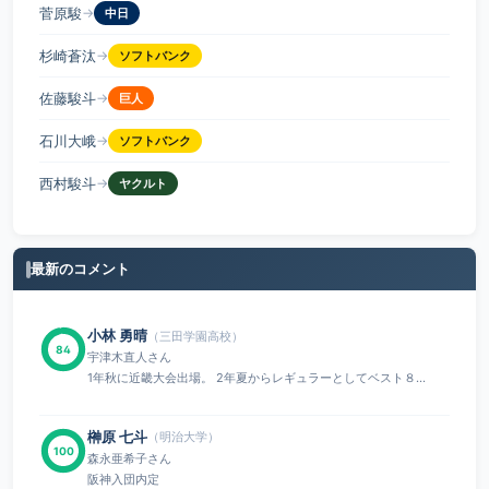
菅原駿
→
中日
杉崎蒼汰
→
ソフトバンク
佐藤駿斗
→
巨人
石川大峨
→
ソフトバンク
西村駿斗
→
ヤクルト
最新のコメント
小林 勇晴
（三田学園高校）
84
宇津木直人さん
1年秋に近畿大会出場。 2年夏からレギュラーとしてベスト８...
榊原 七斗
（明治大学）
100
森永亜希子さん
阪神入団内定