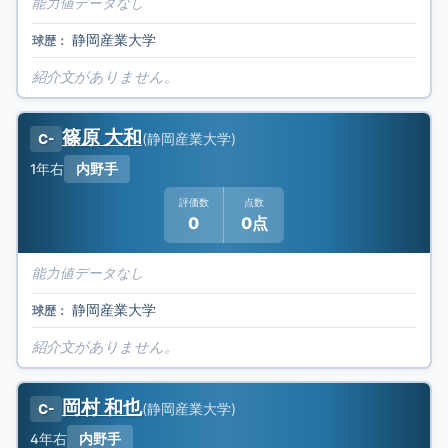
能力値データなし
静岡産業大学
球歴：
紹介文がありません。
篠原 大和
(
静岡産業大学
)
C-
1年
右
内野手
評価数
点数
0
0点
能力値データなし
静岡産業大学
球歴：
紹介文がありません。
岡村 和也
(
静岡産業大学
)
C-
4年
右
内野手