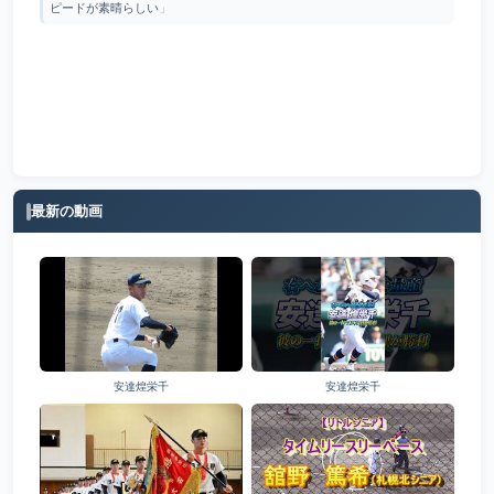
ピードが素晴らしい
」
最新の動画
安達煌栄千
安達煌栄千