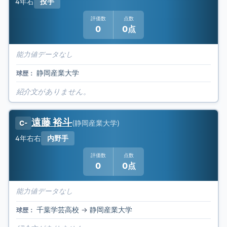
4年
右
投手
評価数
点数
0
0点
能力値データなし
静岡産業大学
球歴：
紹介文がありません。
遠藤 裕斗
(
静岡産業大学
)
C-
4年
右右
内野手
評価数
点数
0
0点
能力値データなし
千葉学芸高校
→
静岡産業大学
球歴：