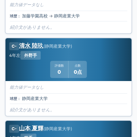
能力値データなし
加藤学園高校
→
静岡産業大学
球歴：
紹介文がありません。
清水 陸玖
(
静岡産業大学
)
C-
4年
左
外野手
評価数
点数
0
0点
能力値データなし
静岡産業大学
球歴：
紹介文がありません。
山本 夏輝
(
静岡産業大学
)
C-