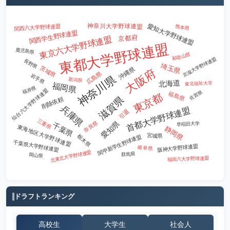
神奈川大学野球連盟
愛知大学野球連盟
熊本県
関西六大学野球連盟
関西学生野球連盟
京都府
東京六大学野球連盟
東都大学野球連盟
鹿児島県
和歌山県
京滋大学野球連盟
長野県
埼玉県
茨城県
沖縄県
大阪府
広島県
岩手県
神奈川県
新潟県
北海道
東北福祉大学
福岡県
福井県
仙台六大学野球連盟
佐賀県
福島県
東京都
滋賀県
削除依頼
兵庫県
首都大学野球連盟
引退
三重県
愛知県
奈良県
早稲田大学
千葉県
東海地区大学野球連盟
静岡県
宮城県
栃木県
関甲新学生野球連盟
千葉県大学野球連盟
阪神大学野球連盟
岐阜県
北東北大学野球連盟
群馬県
岡山県
福岡六大学野球連盟
ドラフトランキング
高校生
大学生
社会人