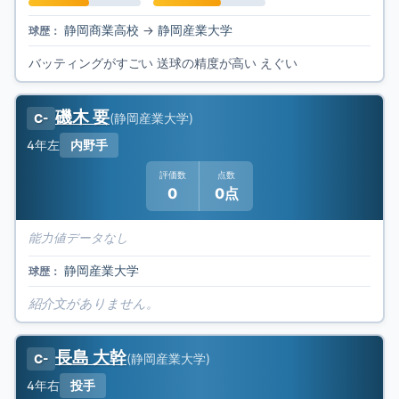
静岡商業高校
→
静岡産業大学
球歴：
バッティングがすごい 送球の精度が高い えぐい
磯木 要
(
静岡産業大学
)
C-
4年
左
内野手
評価数
点数
0
0点
能力値データなし
静岡産業大学
球歴：
紹介文がありません。
長島 大幹
(
静岡産業大学
)
C-
4年
右
投手