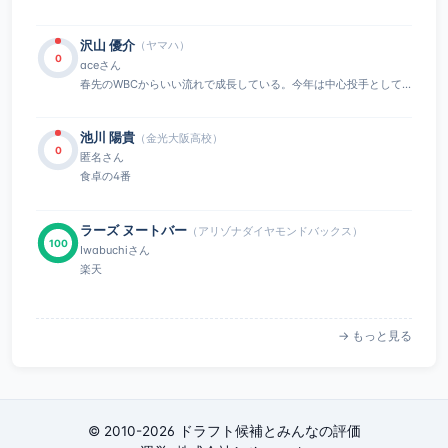
沢山 優介
（ヤマハ）
0
aceさん
春先のWBCからいい流れで成長している。今年は中心投手として...
池川 陽貴
（金光大阪高校）
0
匿名さん
食卓の4番
ラーズ ヌートバー
（アリゾナダイヤモンドバックス）
100
Iwabuchiさん
楽天
→ もっと見る
© 2010-2026 ドラフト候補とみんなの評価