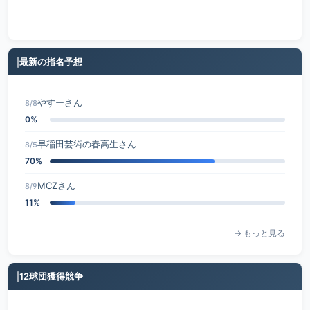
最新の指名予想
やすーさん
8/8
0%
早稲田芸術の春高生さん
8/5
70%
MCZさん
8/9
11%
→ もっと見る
12球団獲得競争