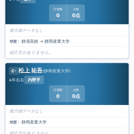
評価数
点数
0
0点
能力値データなし
静清高校
→
静岡産業大学
球歴：
紹介文がありません。
松上 祐吾
(
静岡産業大学
)
C-
4年
右右
内野手
評価数
点数
0
0点
能力値データなし
静岡産業大学
球歴：
紹介文がありません。