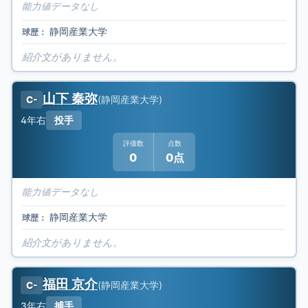
能力値データなし
静岡産業大学
球歴：
紹介文がありません。
山下 秦弥
(
静岡産業大学
)
C-
4年
右
投手
評価数
点数
0
0点
能力値データなし
静岡産業大学
球歴：
紹介文がありません。
福田 京介
(
静岡産業大学
)
C-
3年
右
捕手