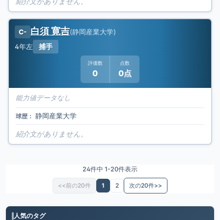
紹介文がありません。
白須 寛吉
(
静岡産業大学
)
C-
4年
左
捕手
評価数
点数
0
0点
能力値データなし
静岡産業大学
球歴：
紹介文がありません。
24件中 1-20件表示
<<前の20件
1
2
次の20件>>
人気のタグ