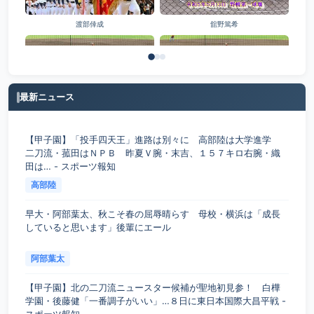
渡部倖成
舘野篤希
最新ニュース
難波航大
野島煌
【甲子園】「投手四天王」進路は別々に 高部陸は大学進学
二刀流・菰田はＮＰＢ 昨夏Ｖ腕・末吉、１５７キロ右腕・織
田は… - スポーツ報知
高部陸
早大・阿部葉太、秋こそ春の屈辱晴らす 母校・横浜は「成長
していると思います」後輩にエール
阿部葉太
【甲子園】北の二刀流ニュースター候補が聖地初見参！ 白樺
学園・後藤健「一番調子がいい」…８日に東日本国際大昌平戦 -