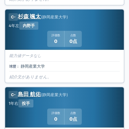
杉森 颯太
(
静岡産業大学
)
C-
4年
左
内野手
評価数
点数
0
0点
能力値データなし
静岡産業大学
球歴：
紹介文がありません。
島田 航佑
(
静岡産業大学
)
C-
1年
右
投手
評価数
点数
0
0点