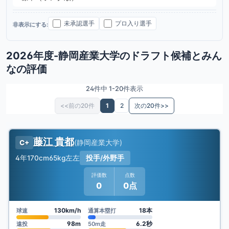
未承認選手
プロ入り選手
非表示にする:
2026年度-静岡産業大学のドラフト候補とみん
なの評価
24件中 1-20件表示
<<前の20件
1
2
次の20件>>
藤江 貴都
(
静岡産業大学
)
C+
4年
170cm
65kg
左左
投手/外野手
評価数
点数
0
0点
130km/h
18本
球速
通算本塁打
98m
6.2秒
遠投
50m走