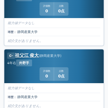
評価数
点数
0
0点
能力値データなし
静岡産業大学
球歴：
紹介文がありません。
祖父江 俊大
(
静岡産業大学
)
C-
4年
右
外野手
評価数
点数
0
0点
能力値データなし
静岡産業大学
球歴：
紹介文がありません。