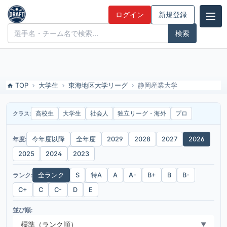
2026年度-静岡産業大学のドラフト候補とみんなの評価
ログイン
新規登録
ドラフト候補とみんなの評価
TOP
大学生
東海地区大学リーグ
静岡産業大学
高校生
大学生
社会人
独立リーグ・海外
プロ
クラス:
年度:
今年度以降
全年度
2029
2028
2027
2026
2025
2024
2023
ランク:
全ランク
S
特A
A
A-
B+
B
B-
C+
C
C-
D
E
並び順:
標準（ランク順）
▼