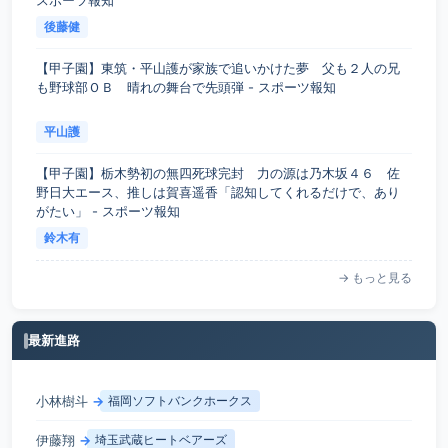
スポーツ報知
後藤健
【甲子園】東筑・平山護が家族で追いかけた夢 父も２人の兄
も野球部ＯＢ 晴れの舞台で先頭弾 - スポーツ報知
平山護
【甲子園】栃木勢初の無四死球完封 力の源は乃木坂４６ 佐
野日大エース、推しは賀喜遥香「認知してくれるだけで、あり
がたい」 - スポーツ報知
鈴木有
→ もっと見る
最新進路
小林樹斗
→
福岡ソフトバンクホークス
伊藤翔
→
埼玉武蔵ヒートベアーズ