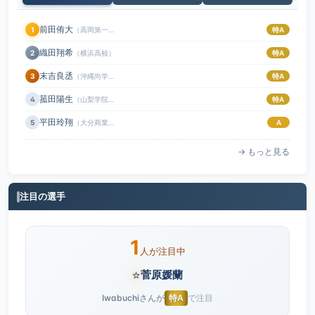
前田侑大
1
（高岡第一高校）
特A
織田翔希
2
（横浜高校）
特A
末吉良丞
3
（沖縄尚学高校）
特A
菰田陽生
4
（山梨学院高校）
特A
平田玲翔
5
（大分商業高校）
A
→ もっと見る
注目の選手
1
人が注目中
⭐
菅原媛蘭
Iwabuchiさんが
特A
で注目