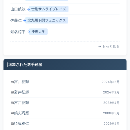
山口航汰
→
士別サムライブレイズ
佐藤仁
→
北九州下関フェニックス
知名椋平
→
沖縄大学
→ もっと見る
追加された選手経歴
宮井征輝
📅
2024年12月
宮井征輝
📅
2024年2月
宮井征輝
📅
2026年4月
鶴丸巧磨
📅
2008年5月
須藤雅仁
📅
2021年4月