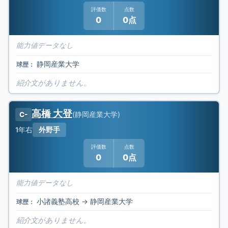
評価数
点数
0
0点
能力値データなし
静岡産業大学
球歴：
紹介文がありません。
高橋 大登
(
静岡産業大学
)
C-
1年
右
外野手
評価数
点数
0
0点
能力値データなし
小諸義塾高校
→
静岡産業大学
球歴：
紹介文がありません。