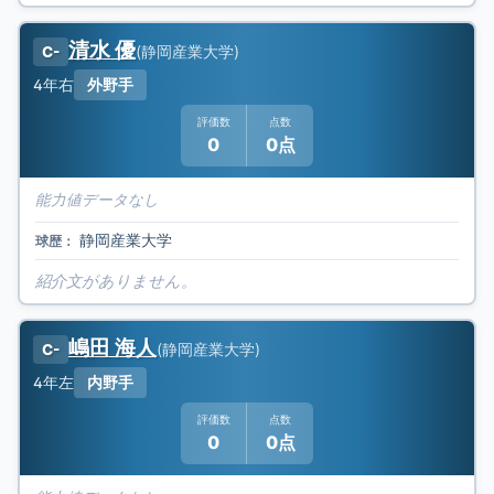
清水 優
(
静岡産業大学
)
C-
4年
右
外野手
評価数
点数
0
0点
能力値データなし
静岡産業大学
球歴：
紹介文がありません。
嶋田 海人
(
静岡産業大学
)
C-
4年
左
内野手
評価数
点数
0
0点