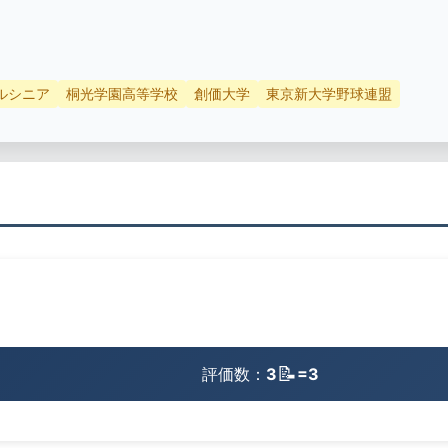
ルシニア
桐光学園高等学校
創価大学
東京新大学野球連盟
📝
評価数：
3
=3