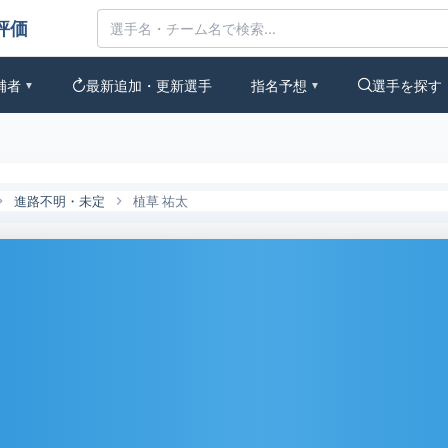
の評価
補者
最新追加・更新選手
指名予想
選手を探す
▼
▼
進路不明・未定
植草 祐太