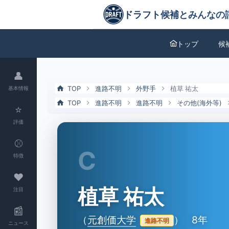
植草 祐太（元創価大）の特徴とドラフト評価 | ドラフト候補とみんな
ドラフト候補とみんなの評価
トップ
候
👤
TOP
進路不明
外野手
植草 祐太
基本情報
TOP
進路不明
進路不明
その他(海外等)
⭐
評価
⚾
C
特徴
❤
植草 祐太
注目
📰
（
元創価大学
）
8年
進路不明
ニュース