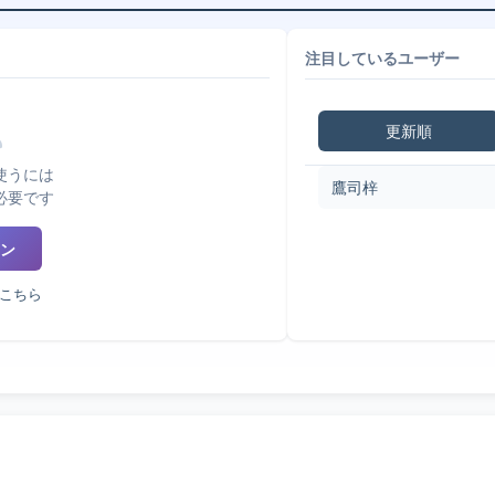
注目しているユーザー
更新順
使うには
鷹司梓
必要です
ン
こちら