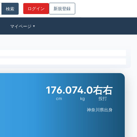
ログイン
新規登録
マイページ
▼
176.0
74.0
右右
cm
kg
投打
神奈川県出身