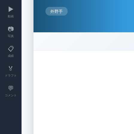
▶️
外野手
動画
📷
写真
📋
成績
🏅
ドラフト
💬
コメント