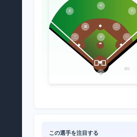
中
左
右
遊
二
三
P
一
DH
C
この選手を注目する