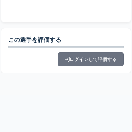
この選手を評価する
ログインして評価する