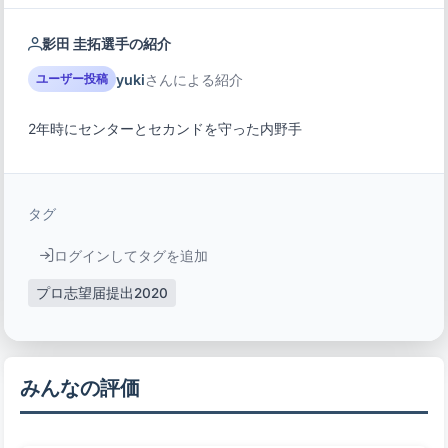
影田 圭拓選手の紹介
yuki
さんによる紹介
ユーザー投稿
2年時にセンターとセカンドを守った内野手
タグ
ログインしてタグを追加
プロ志望届提出2020
みんなの評価