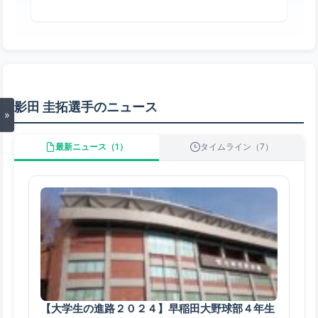
影田 圭拓選手のニュース
»
最新ニュース（1）
タイムライン（7）
【大学生の進路２０２４】早稲田大野球部４年生