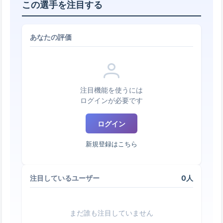
この選手を注目する
あなたの評価
注目機能を使うには
ログインが必要です
ログイン
新規登録はこちら
0人
注目しているユーザー
まだ誰も注目していません