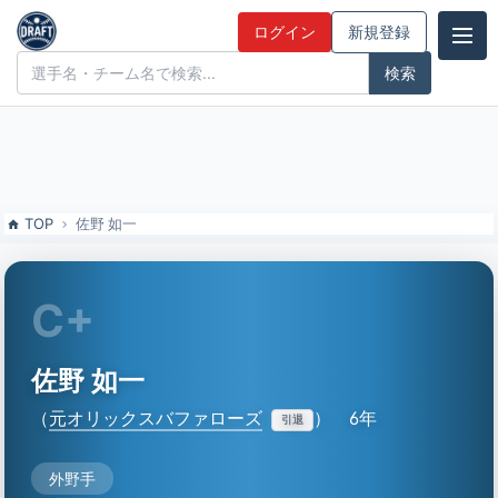
佐野 如一（元オリックスバファローズ）の特徴とドラフト評価 | ドラ
ログイン
新規登録
フト候補とみんなの評価
ドラフト候補とみんなの評価
TOP
佐野 如一
C+
佐野 如一
（
元オリックスバファローズ
）
6年
引退
外野手