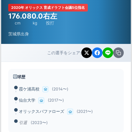
2020年 オリックス 育成ドラフト会議5位指名
176.0
80.0
右左
cm
kg
投打
茨城県出身
この選手をシェア:
球歴
霞ケ浦高校
(2014〜)
仙台大学
(2017〜)
オリックスバファローズ
(2021〜)
引退
(2023〜)