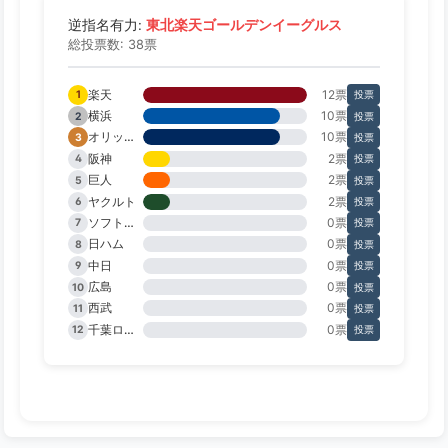
東北楽天ゴールデンイーグルス
逆指名有力:
総投票数: 38票
楽天
12票
1
投票
横浜
10票
2
投票
オリックス
10票
3
投票
阪神
2票
4
投票
巨人
2票
5
投票
ヤクルト
2票
6
投票
ソフトバンク
0票
7
投票
日ハム
0票
8
投票
中日
0票
9
投票
広島
0票
10
投票
西武
0票
11
投票
千葉ロッテ
0票
12
投票