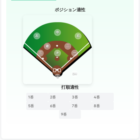
ポジション適性
中
左
右
遊
二
三
P
一
DH
C
打順適性
1番
2番
3番
4番
5番
6番
7番
8番
9番