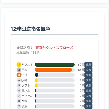
12球団逆指名競争
東京ヤクルトスワローズ
逆指名有力:
総投票数: 138票
ヤクルト
60票
1
投票
巨人
56票
2
投票
中日
5票
3
投票
阪神
4票
4
投票
ソフトバンク
4票
5
投票
日ハム
2票
6
投票
オリックス
2票
7
投票
西武
2票
8
投票
横浜
1票
9
投票