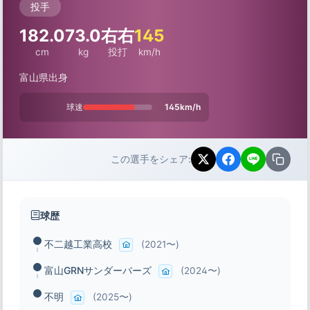
投手
182.0
73.0
右右
145
cm
kg
投打
km/h
富山県出身
球速
145km/h
この選手をシェア:
球歴
不二越工業高校
(2021〜)
富山GRNサンダーバーズ
(2024〜)
不明
(2025〜)