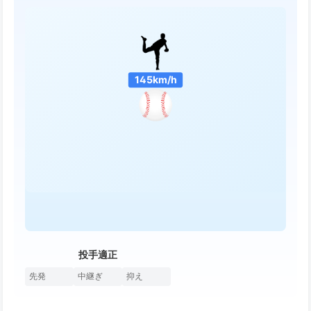
145km/h
投手適正
先発
中継ぎ
抑え