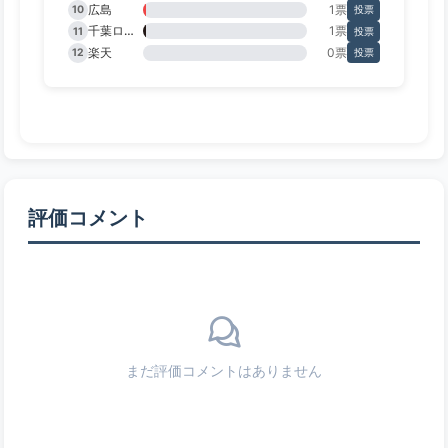
広島
1票
10
投票
千葉ロッテ
1票
11
投票
楽天
0票
12
投票
評価コメント
まだ評価コメントはありません