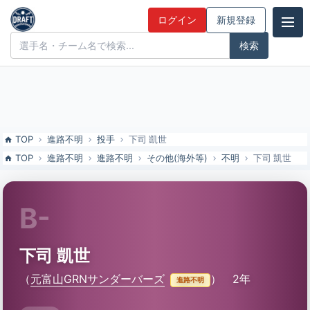
下司 凱世（元富山GRNサンダーバーズ）の特徴とドラフト評価 | ドラ
ログイン
新規登録
フト候補とみんなの評価
ドラフト候補とみんなの評価
TOP
進路不明
投手
下司 凱世
TOP
進路不明
進路不明
その他(海外等)
不明
下司 凱世
B-
下司 凱世
（
元富山GRNサンダーバーズ
）
2年
進路不明