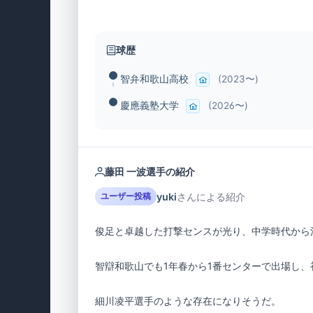
球歴
智弁和歌山高校
(2023〜)
慶應義塾大学
(2026〜)
藤田 一波選手の紹介
yuki
さんによる紹介
ユーザー投稿
細川凌平選手のような存在になりそうだ。