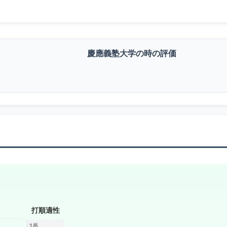
慶應義塾大学の時の評価
打順適性
1番