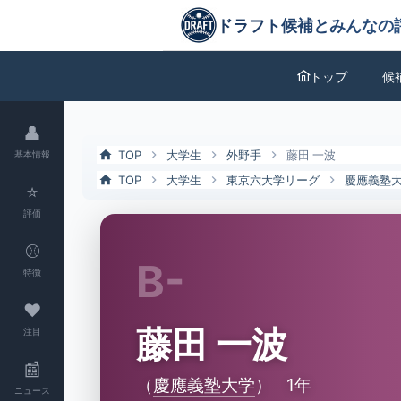
藤田 一波（慶應義塾大）の特徴とドラフト評価 | ドラフト候補とみん
ドラフト候補とみんなの評価
トップ
候
👤
TOP
大学生
外野手
藤田 一波
基本情報
TOP
大学生
東京六大学リーグ
慶應義塾
⭐
評価
⚾
B-
特徴
❤
藤田 一波
注目
📰
（
慶應義塾大学
）
1年
ニュース