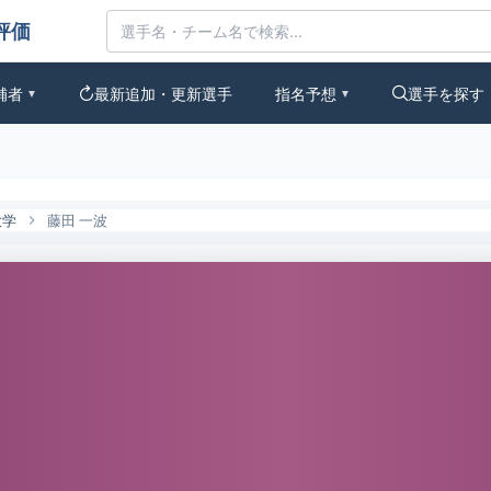
なの評価
補者
最新追加・更新選手
指名予想
選手を探す
▼
▼
大学
藤田 一波