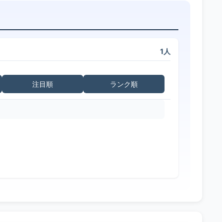
1人
注目順
ランク順