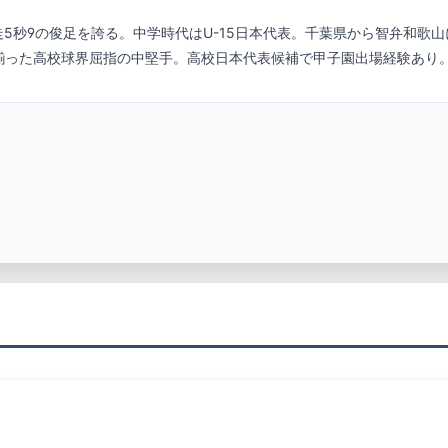
0m走5秒9の俊足を誇る。中学時代はU-15日本代表。千葉県から智弁和
揃った高校球界屈指の中堅手。高校日本代表候補で甲子園出場経験あり