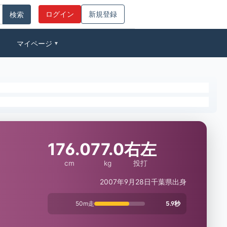
ログイン
新規登録
マイページ
▼
176.0
77.0
右左
cm
kg
投打
2007年9月28日
千葉県出身
50m走
5.9秒