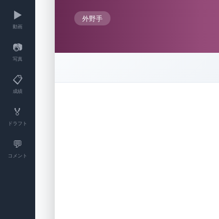
▶️
外野手
動画
📷
写真
📋
成績
🏅
ドラフト
💬
コメント