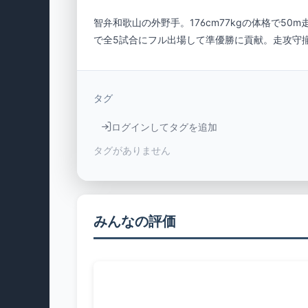
智弁和歌山の外野手。176cm77kgの体格で5
で全5試合にフル出場して準優勝に貢献。走攻守
タグ
ログインしてタグを追加
タグがありません
みんなの評価