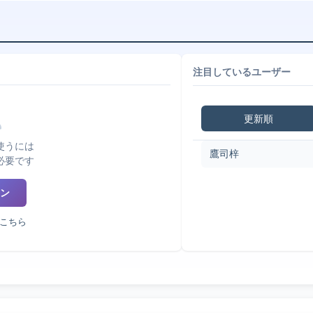
注目しているユーザー
更新順
使うには
鷹司梓
必要です
ン
こちら