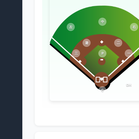
中
左
右
遊
二
三
P
一
DH
C