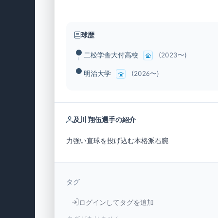
球歴
二松学舎大付高校
(2023〜)
明治大学
(2026〜)
及川 翔伍選手の紹介
力強い直球を投げ込む本格派右腕
タグ
ログインしてタグを追加