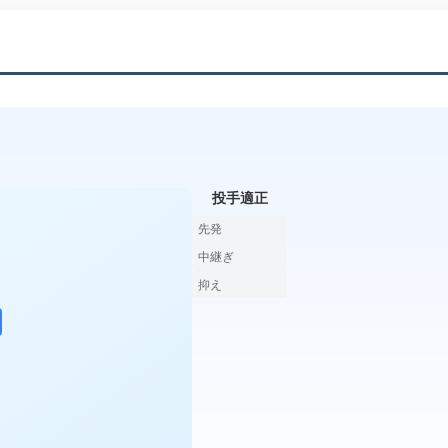
投手適正
先発
中継ぎ
抑え