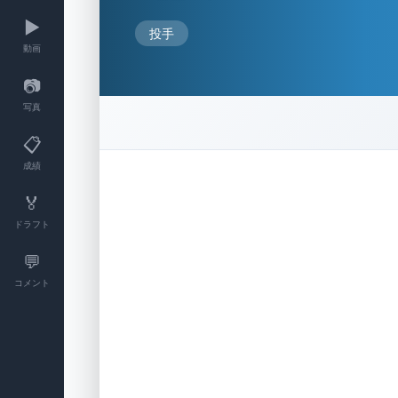
▶️
投手
動画
📷
写真
📋
成績
🏅
ドラフト
💬
コメント