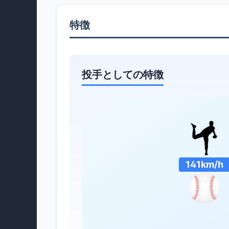
特徴
投手としての特徴
141km/h