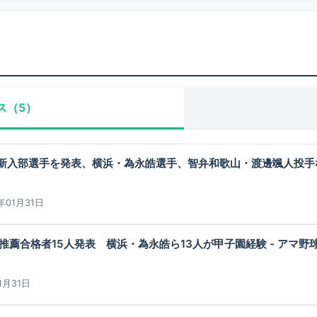
ス（5）
新入部選手を発表、横浜・為永皓選手、智弁和歌山・渡邊颯人投手
年01月31日
推薦合格者15人発表 横浜・為永皓ら13人が甲子園経験 - アマ野球
1月31日