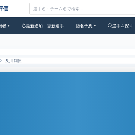
評価
補者
最新追加・更新選手
指名予想
選手を探す
▼
▼
及川 翔伍