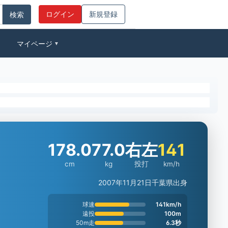
ログイン
新規登録
マイページ
▼
178.0
77.0
右左
141
cm
kg
投打
km/h
2007年11月21日
千葉県出身
球速
141km/h
遠投
100m
50m走
6.3秒