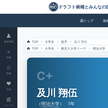
及川 翔伍（明治大）の特徴とドラフト評価 | ドラフト候補とみんなの
ドラフト候補とみんなの評価
トップ
候
👤
TOP
大学生
投手
及川 翔伍
基本情報
TOP
大学生
東京六大学リーグ
明治大学
⭐
評価
⚾
C+
特徴
❤
及川 翔伍
注目
📰
（
明治大学
）
1年
ニュース