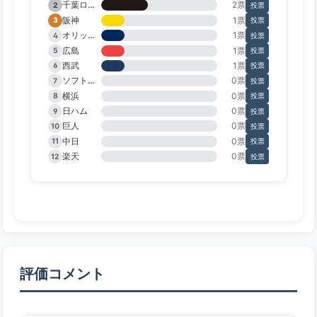
千葉ロッテ
2票
2
投票
阪神
1票
3
投票
オリックス
1票
4
投票
広島
1票
5
投票
西武
1票
6
投票
ソフトバンク
0票
7
投票
横浜
0票
8
投票
日ハム
0票
9
投票
巨人
0票
10
投票
中日
0票
11
投票
楽天
0票
12
投票
評価コメント