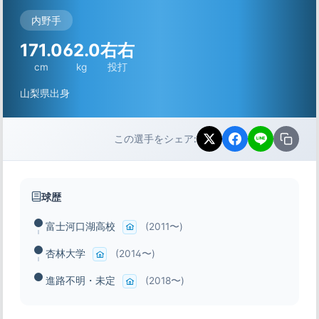
内野手
171.0
62.0
右右
cm
kg
投打
山梨県出身
この選手をシェア:
球歴
富士河口湖高校
(2011〜)
杏林大学
(2014〜)
進路不明・未定
(2018〜)