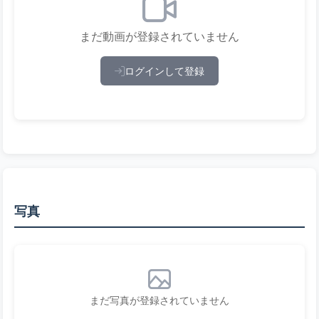
まだ動画が登録されていません
ログインして登録
写真
まだ写真が登録されていません