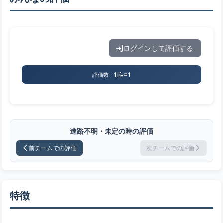
ログインして評価する
📝
1
=1
評価数：
進路不明・未定の時の評価
前チームでの評価
次チームでの評価
特徴