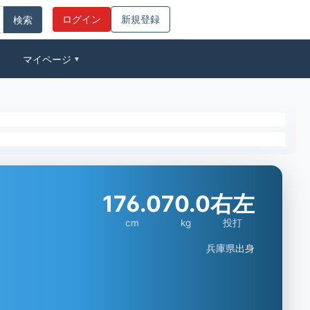
ログイン
新規登録
マイページ
▼
176.0
70.0
右左
cm
kg
投打
兵庫県出身