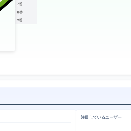
7番
8番
9番
注目しているユーザー