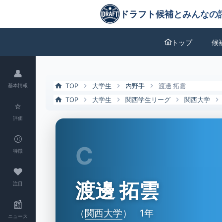
渡邊 拓雲（関西大）の特徴とドラフト評価 | ドラフト候補とみんなの
ドラフト候補とみんなの評価
トップ
候
👤
TOP
大学生
内野手
渡邊 拓雲
基本情報
TOP
大学生
関西学生リーグ
関西大学
⭐
評価
⚾
C
特徴
❤
渡邊 拓雲
注目
📰
（
関西大学
）
1年
ニュース