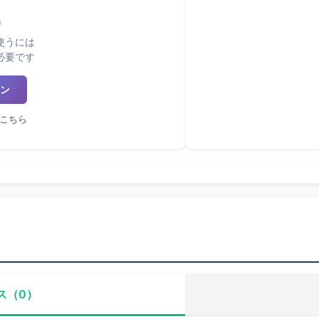
使うには
必要です
ン
こちら
ス（0）