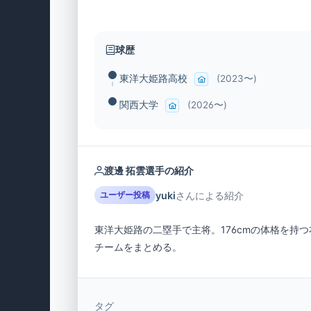
球歴
東洋大姫路高校
(2023〜)
関西大学
(2026〜)
渡邊 拓雲選手の紹介
yuki
さんによる紹介
ユーザー投稿
東洋大姫路の二塁手で主将。176cmの体格を
チームをまとめる。
タグ