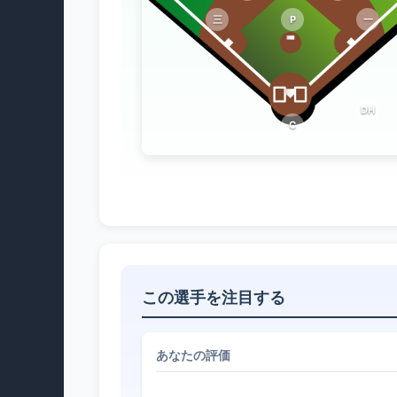
三
P
一
DH
C
この選手を注目する
あなたの評価