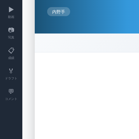
▶️
内野手
動画
📷
写真
📋
成績
🏅
ドラフト
💬
コメント