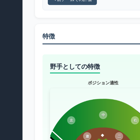
特徴
野手としての特徴
ポジション適性
中
左
右
遊
二