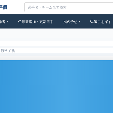
評価
補者
最新追加・更新選手
指名予想
選手を探す
▼
▼
渡邊 拓雲