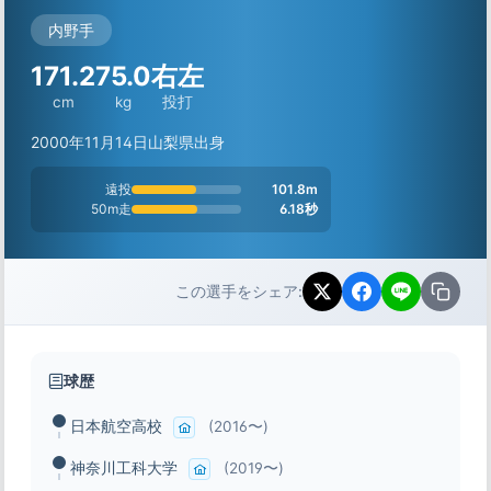
内野手
171.2
75.0
右左
cm
kg
投打
2000年11月14日
山梨県出身
遠投
101.8m
50m走
6.18秒
この選手をシェア:
球歴
日本航空高校
(2016〜)
神奈川工科大学
(2019〜)