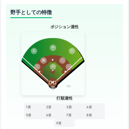
野手としての特徴
ポジション適性
中
左
右
遊
二
三
P
一
DH
C
打順適性
1番
2番
3番
4番
5番
6番
7番
8番
9番