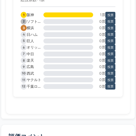
阪神
1票
1
投票
ソフトバンク
0票
2
投票
横浜
0票
3
投票
日ハム
0票
4
投票
巨人
0票
5
投票
オリックス
0票
6
投票
中日
0票
7
投票
楽天
0票
8
投票
広島
0票
9
投票
西武
0票
10
投票
ヤクルト
0票
11
投票
千葉ロッテ
0票
12
投票