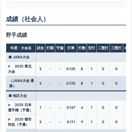
成績（社会人）
野手成績
年度・大会名
試合
打順
守備
打率
打数
安打
二塁打
三塁打
本塁
■ JABA大会
2025 東北
▶
3
-
-
0.125
8
1
0
0
0
大会
（JABA大会 通
3
-
-
0.125
8
1
0
0
0
算）
■ 地区大会
2025 日本
▶
1
-
-
0.167
6
1
0
0
0
選手権（予選）
2025 都市
▶
3
-
-
0.111
9
1
0
0
0
対抗（予選）