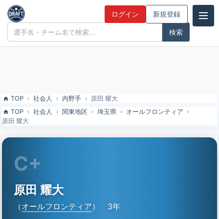
原田 耀大（オールフロンティア）の特徴とドラフト評価 | ドラフト候
ログイン
新規登録
補とみんなの評価
ドラフト候補とみんなの評価
TOP
社会人
内野手
原田 耀大
TOP
社会人
関東地区
埼玉県
オールフロンティア
原田 耀大
C+
原田 耀大
（
オールフロンティア
）
3年