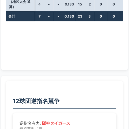
（地区大会 通
4
-
-
0.133
15
2
0
0
0
算）
合計
7
-
-
0.130
23
3
0
0
0
12球団逆指名競争
阪神タイガース
逆指名有力:
総投票数: 1票