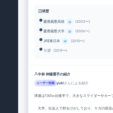
球歴
慶應義塾高校
(2003〜)
慶應義塾大学
(2006〜)
JFE東日本
(2010〜)
引退
(2019〜)
中林 伸陽選手の紹介
yuki
さんによる紹介
ユーザー投稿