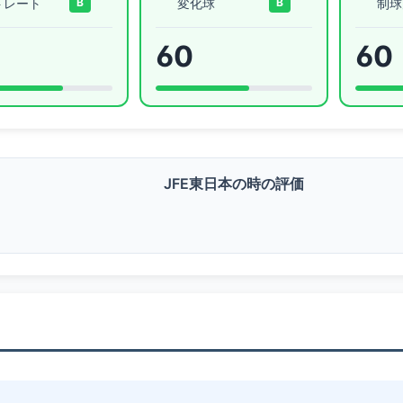
トレート
変化球
制球
B
B
60
60
JFE東日本の時の評価