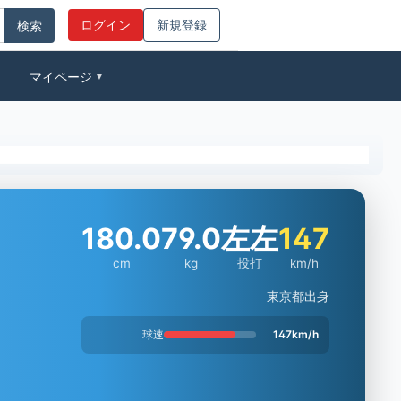
ログイン
新規登録
マイページ
▼
180.0
79.0
左左
147
cm
kg
投打
km/h
東京都出身
球速
147km/h