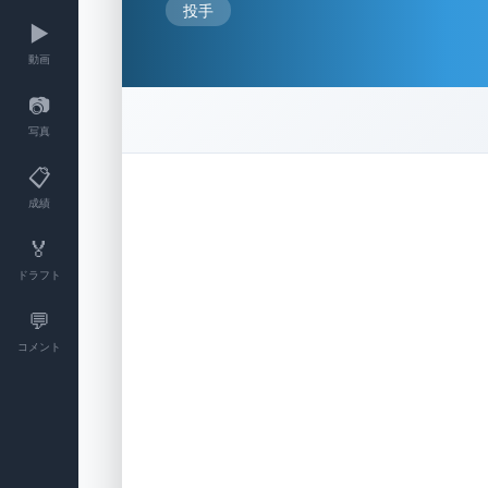
投手
▶️
動画
📷
写真
📋
成績
🏅
ドラフト
💬
コメント