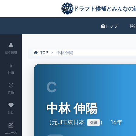
中林 伸陽（元JFE東日本）の特徴とドラフト評価 | ドラフト候補とみ
ドラフト候補とみんなの評価
トップ
候
👤
TOP
中林 伸陽
基本情報
⭐
評価
C
⚾
特徴
中林 伸陽
❤
注目
（
元JFE東日本
）
16年
引退
📰
ニュース