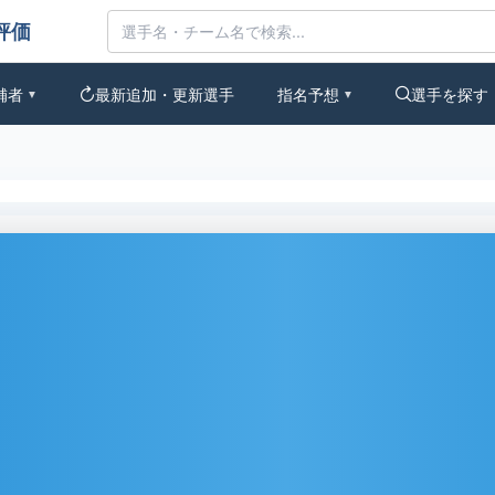
んなの評価
補者
最新追加・更新選手
指名予想
選手を探す
▼
▼