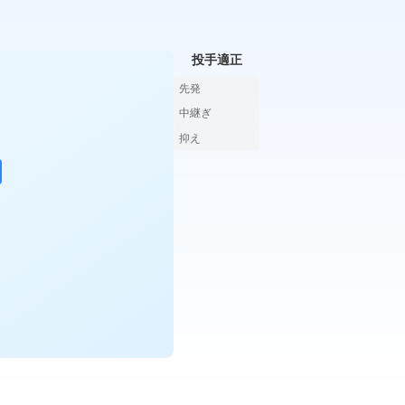
投手適正
先発
中継ぎ
抑え