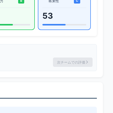
力
将来性
B
C
53
次チームでの評価