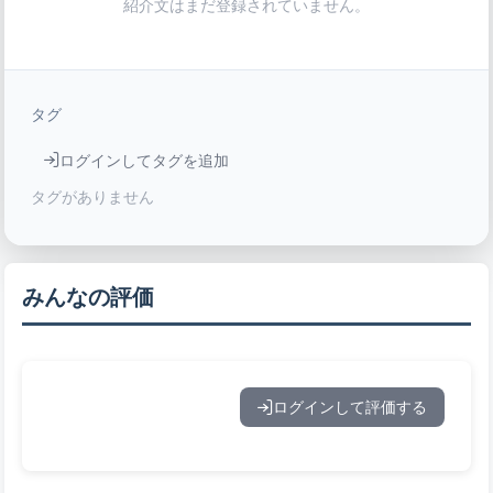
紹介文はまだ登録されていません。
タグ
ログインしてタグを追加
タグがありません
みんなの評価
ログインして評価する