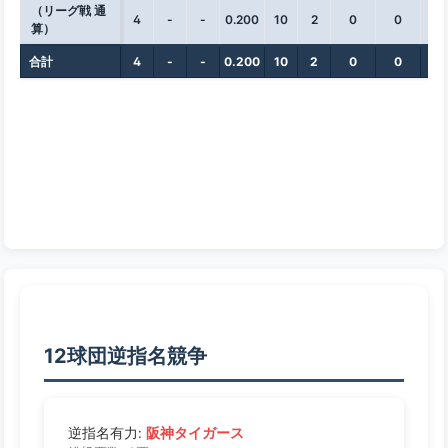
（リーグ戦 通
4
-
-
0.200
10
2
0
0
0
算）
合計
4
-
-
0.200
10
2
0
0
0
12球団逆指名競争
阪神タイガース
逆指名有力: