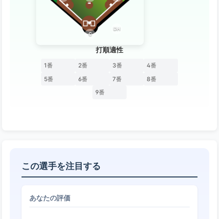
DH
C
打順適性
1番
2番
3番
4番
5番
6番
7番
8番
9番
この選手を注目する
あなたの評価