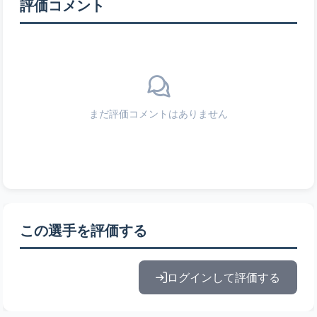
評価コメント
まだ評価コメントはありません
この選手を評価する
ログインして評価する