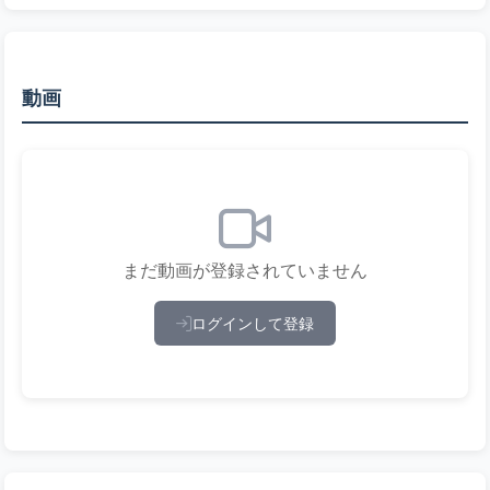
動画
まだ動画が登録されていません
ログインして登録