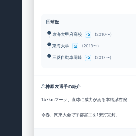
球歴
東海大甲府高校
(2010〜)
東海大学
(2013〜)
三菱自動車岡崎
(2017〜)
神原 友選手の紹介
今春、関東大会で宇都宮工を1安打完封。