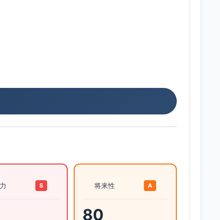
力
将来性
S
A
80