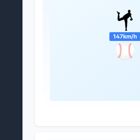
147km/h