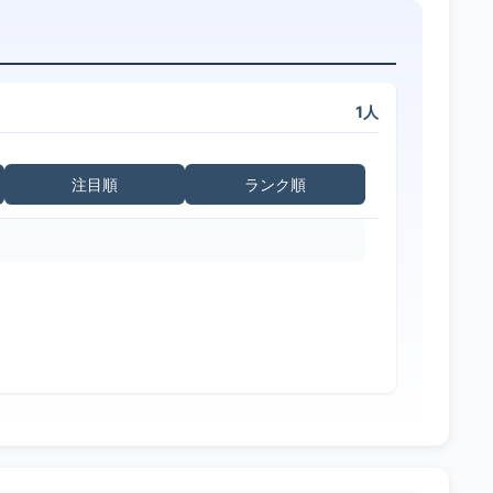
1人
注目順
ランク順