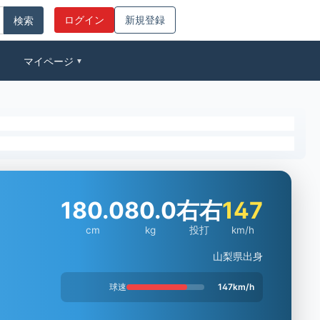
ログイン
新規登録
マイページ
▼
180.0
80.0
右右
147
cm
kg
投打
km/h
山梨県出身
球速
147km/h