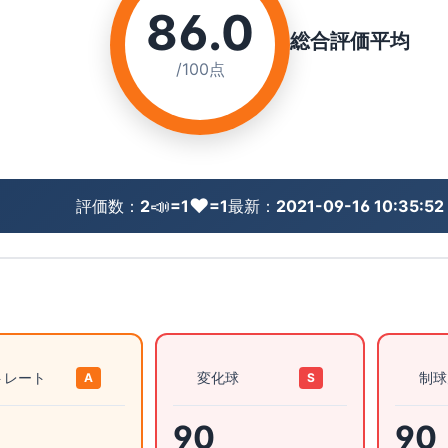
86.0
総合評価平均
/100点
📣
❤️
評価数：
2
=1
=1
最新：
2021-09-16 10:35:52
トレート
変化球
制球
A
S
90
90