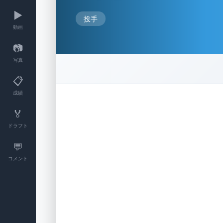
▶️
投手
動画
📷
写真
📋
成績
🏅
ドラフト
💬
コメント