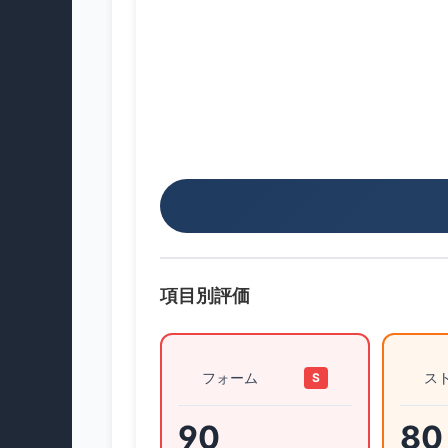
項目別評価
フォーム
ス
S
90
80