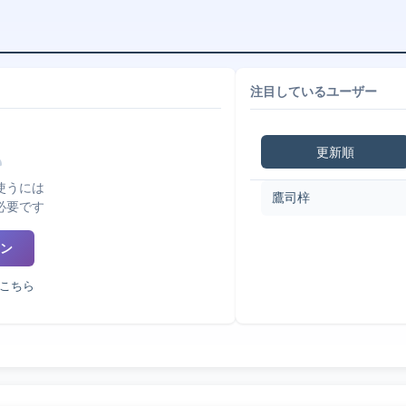
注目しているユーザー
更新順
使うには
鷹司梓
必要です
ン
こちら