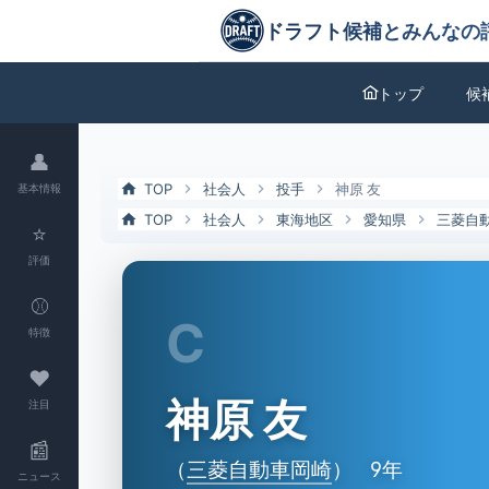
神原 友（三菱自動車岡崎）の特徴とドラフト評価 | ドラフト候補とみ
ドラフト候補とみんなの評価
トップ
候
👤
TOP
社会人
投手
神原 友
基本情報
TOP
社会人
東海地区
愛知県
三菱自
⭐
評価
⚾
C
特徴
❤
神原 友
注目
📰
（
三菱自動車岡崎
）
9年
ニュース