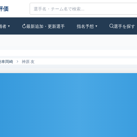
んなの評価
補者
最新追加・更新選手
指名予想
選手を探す
▼
▼
動車岡崎
神原 友