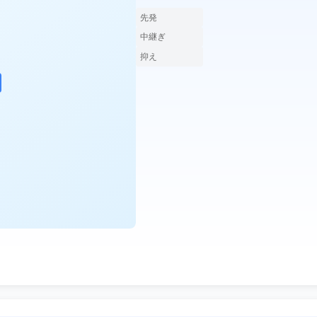
先発
中継ぎ
抑え