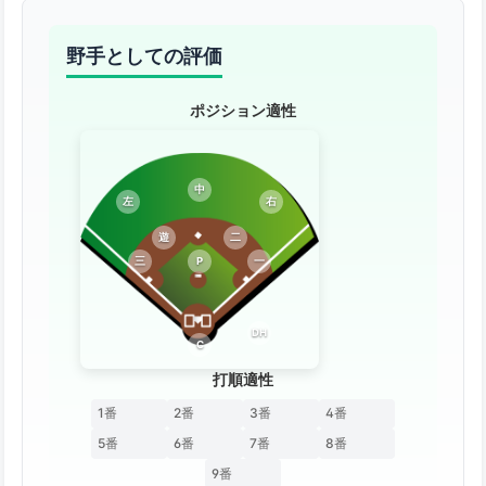
野手としての評価
ポジション適性
中
左
右
遊
二
三
P
一
DH
C
打順適性
1番
2番
3番
4番
5番
6番
7番
8番
9番