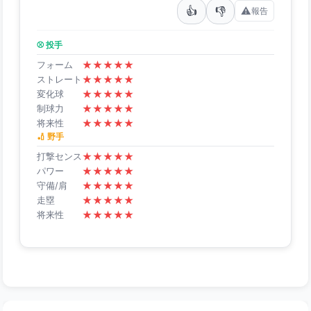
👍
👎
⚠️
報告
⚾ 投手
★
★
★
★
★
フォーム
★
★
★
★
★
ストレート
★
★
★
★
★
変化球
★
★
★
★
★
制球力
★
★
★
★
★
将来性
🏏 野手
★
★
★
★
★
打撃センス
★
★
★
★
★
パワー
★
★
★
★
★
守備/肩
★
★
★
★
★
走塁
★
★
★
★
★
将来性