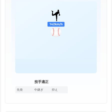
142km/h
投手適正
先発
中継ぎ
抑え