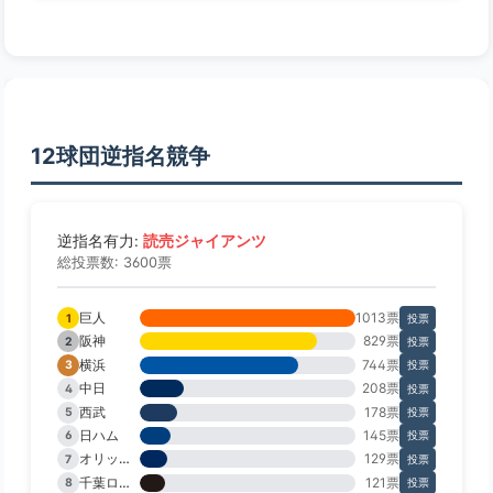
12球団逆指名競争
読売ジャイアンツ
逆指名有力:
総投票数: 3600票
巨人
1013票
1
投票
阪神
829票
2
投票
横浜
744票
3
投票
中日
208票
4
投票
西武
178票
5
投票
日ハム
145票
6
投票
オリックス
129票
7
投票
千葉ロッテ
121票
8
投票