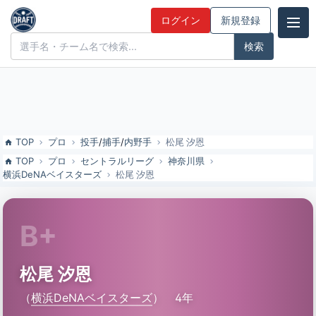
松尾 汐恩（横浜DeNAベイスターズ）の特徴とドラフト評価 | ドラフト
ログイン
新規登録
候補とみんなの評価
ドラフト候補とみんなの評価
TOP
プロ
投手
/
捕手
/
内野手
松尾 汐恩
TOP
プロ
セントラルリーグ
神奈川県
横浜DeNAベイスターズ
松尾 汐恩
B+
松尾 汐恩
（
横浜DeNAベイスターズ
）
4年