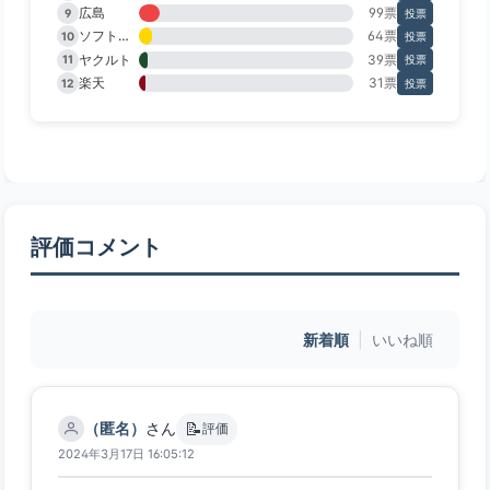
広島
99票
9
投票
ソフトバンク
64票
10
投票
ヤクルト
39票
11
投票
楽天
31票
12
投票
評価コメント
新着順
|
いいね順
📝
（匿名）
さん
評価
2024年3月17日 16:05:12