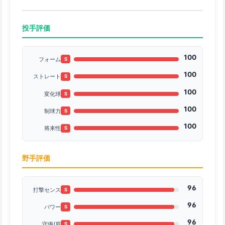
投手評価
100
フォーム
S
100
ストレート
S
100
変化球
S
100
制球力
S
100
将来性
S
野手評価
96
打撃センス
S
96
パワー
S
96
守備/肩
S