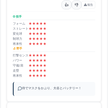
👍
👎
⚠️
報告
⚾ 投手
★
★
★
★
★
フォーム
★
★
★
★
★
ストレート
★
★
★
★
★
変化球
★
★
★
★
★
制球力
★
★
★
★
★
将来性
🏏 野手
★
★
★
★
★
打撃センス
★
★
★
★
★
パワー
★
★
★
★
★
守備/肩
★
★
★
★
★
走塁
★
★
★
★
★
将来性
侍でマスクをかぶり、大谷とバッテリー！