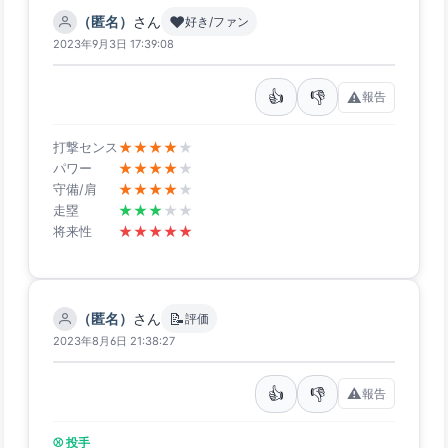
❤️
（匿名）
さん
好き/ファン
2023年9月3日 17:39:08
👍
👎
⚠️
報告
★
★
★
★
★
打撃センス
★
★
★
★
★
パワー
★
★
★
★
★
守備/肩
★
★
★
★
★
走塁
★
★
★
★
★
将来性
📝
（匿名）
さん
評価
2023年8月6日 21:38:27
👍
👎
⚠️
報告
⚾ 投手