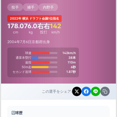
投手
捕手
内野手
2022年 横浜 ドラフト会議1位指名
178.0
76.0
右右
142
cm
kg
投打
km/h
2004年7月6日
京都府出身
球速
142km/h
通算本塁打
38本
遠投
110m
50m走
6秒
セカンド送球
1.87秒
この選手をシェア:
球歴