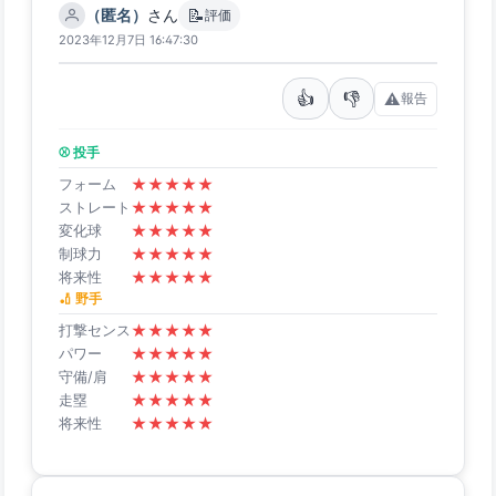
📝
（匿名）
さん
評価
2023年12月7日 16:47:30
👍
👎
⚠️
報告
⚾ 投手
★
★
★
★
★
フォーム
★
★
★
★
★
ストレート
★
★
★
★
★
変化球
★
★
★
★
★
制球力
★
★
★
★
★
将来性
🏏 野手
★
★
★
★
★
打撃センス
★
★
★
★
★
パワー
★
★
★
★
★
守備/肩
★
★
★
★
★
走塁
★
★
★
★
★
将来性