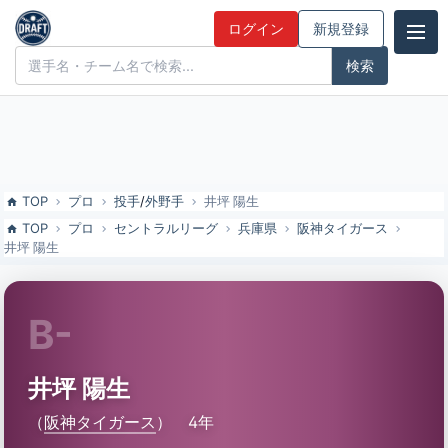
井坪 陽生（阪神タイガース）の特徴とドラフト評価 | ドラフト候補と
ログイン
新規登録
みんなの評価
ドラフト候補とみんなの評価
TOP
プロ
投手
/
外野手
井坪 陽生
TOP
プロ
セントラルリーグ
兵庫県
阪神タイガース
井坪 陽生
B-
井坪 陽生
（
阪神タイガース
）
4年