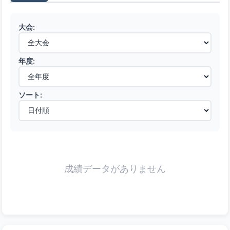
大会:
年度:
ソート:
成績データがありません