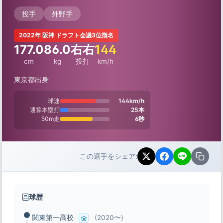
投手
外野手
2022年 阪神 ドラフト会議3位指名
177.0
86.0
右右
144
cm
kg
投打
km/h
東京都出身
球速
144km/h
通算本塁打
25本
50m走
6秒
この選手をシェア:
球歴
関東第一高校
(2020〜)