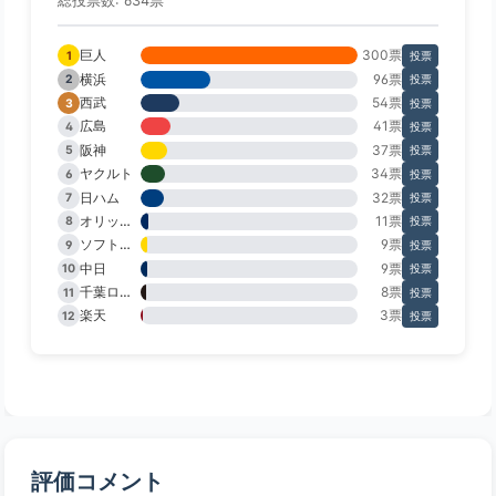
総投票数: 634票
巨人
300票
1
投票
横浜
96票
2
投票
西武
54票
3
投票
広島
41票
4
投票
阪神
37票
5
投票
ヤクルト
34票
6
投票
日ハム
32票
7
投票
オリックス
11票
8
投票
ソフトバンク
9票
9
投票
中日
9票
10
投票
千葉ロッテ
8票
11
投票
楽天
3票
12
投票
評価コメント