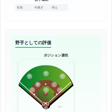
先発
中継ぎ
抑え
野手としての評価
ポジション適性
中
左
右
遊
二
三
P
一
DH
C