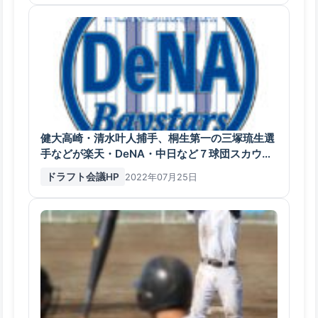
健大高崎・清水叶人捕手、桐生第一の三塚琉生選
手などが楽天・DeNA・中日など７球団スカウト
にアピール
ドラフト会議HP
2022年07月25日