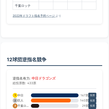
千葉ロッテ
2022年ドラフト指名予想ページ
より
12球団逆指名競争
中日ドラゴンズ
逆指名有力:
総投票数: 433票
中日
167票
1
投票
巨人
140票
2
投票
千葉ロッテ
29票
3
投票