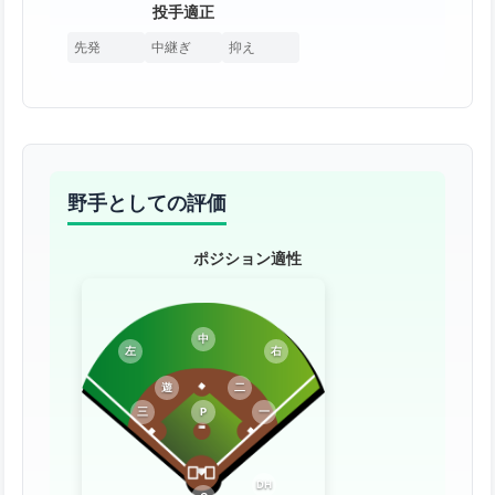
投手適正
先発
中継ぎ
抑え
野手としての評価
ポジション適性
中
左
右
遊
二
三
P
一
DH