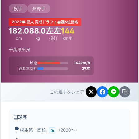
投手
外野手
2022年 巨人 育成ドラフト会議6位指名
182.0
88.0
左左
144
cm
kg
投打
km/h
千葉県出身
球速
144km/h
通算本塁打
29本
この選手をシェア:
球歴
桐生第一高校
(2020〜)