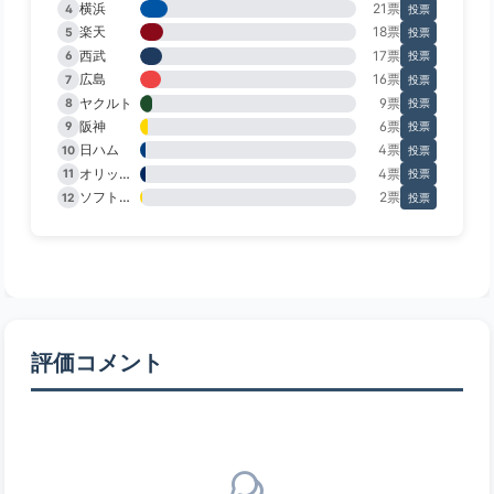
横浜
21票
4
投票
楽天
18票
5
投票
西武
17票
6
投票
広島
16票
7
投票
ヤクルト
9票
8
投票
阪神
6票
9
投票
日ハム
4票
10
投票
オリックス
4票
11
投票
ソフトバンク
2票
12
投票
評価コメント