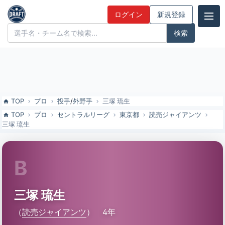
三塚 琉生（読売ジャイアンツ）の特徴とドラフト評価 | ドラフト候補
ログイン
新規登録
とみんなの評価
ドラフト候補とみんなの評価
TOP
プロ
投手
/
外野手
三塚 琉生
TOP
プロ
セントラルリーグ
東京都
読売ジャイアンツ
三塚 琉生
B
三塚 琉生
（
読売ジャイアンツ
）
4年