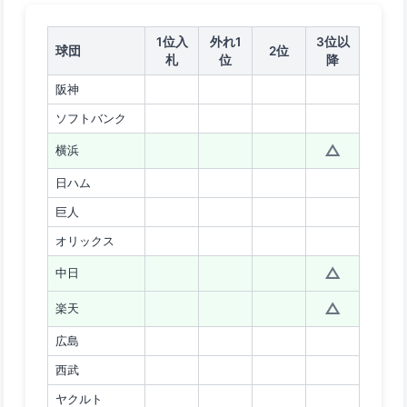
1位入
外れ1
3位以
球団
2位
札
位
降
阪神
ソフトバンク
△
横浜
日ハム
巨人
オリックス
△
中日
△
楽天
広島
西武
ヤクルト