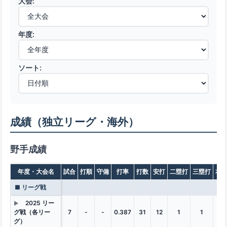
大会:
年度:
ソート:
成績（独立リーグ・海外）
野手成績
年度・大会名
試合
打順
守備
打率
打数
安打
二塁打
三塁打
本
■ リーグ戦
2025 リー
▶
グ戦（各リー
7
-
-
0.387
31
12
1
1
1
グ）