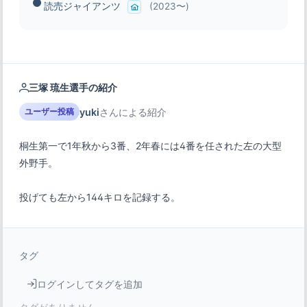
読売ジャイアンツ
(2023〜)
三塚 琉生選手の紹介
yuki
さんによる紹介
ユーザー投稿
桐生第一で1年秋から3番、2年春には4番を任された左の大型
投げても左から144キロを記録する。
タグ
ログインしてタグを追加