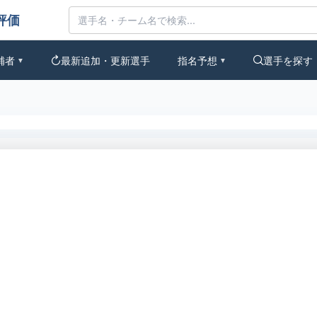
なの評価
補者
最新追加・更新選手
指名予想
選手を探す
▼
▼