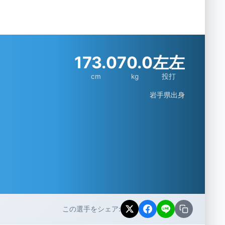
173.0
70.0
左左
cm
kg
投打
岩手県出身
この選手をシェア: