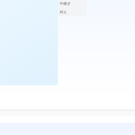
中継ぎ
抑え