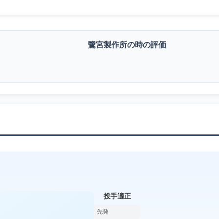
鷺宮製作所の時の評価
投手適正
先発