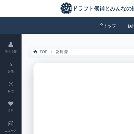
及川 豪（元鷺宮製作所）の特徴とドラフト評価 | ドラフト候補とみん
ドラフト候補とみんなの評価
トップ
候
👤
TOP
及川 豪
基本情報
⭐
評価
⚾
特徴
❤
注目
📰
ニュース