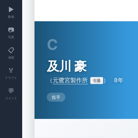
▶️
動画
📷
写真
C
📋
成績
及川 豪
🏅
ドラフト
（
元鷺宮製作所
）
8年
引退
💬
投手
コメント