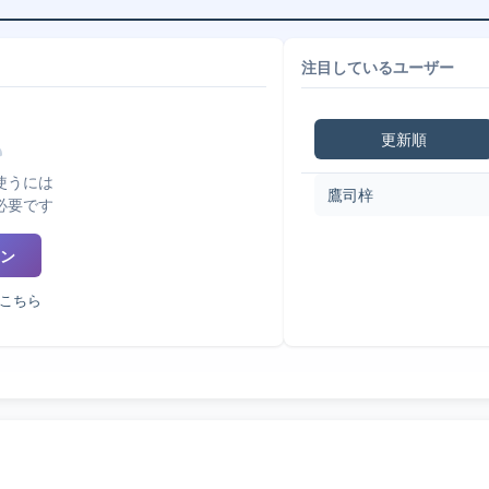
注目しているユーザー
更新順
使うには
鷹司梓
必要です
ン
こちら