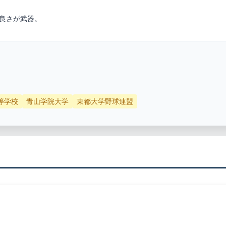
の良さが武器。
等学校
青山学院大学
東都大学野球連盟