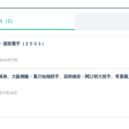
ス（2）
・退部選手（２０２１）
年04月17日
発表、大阪桐蔭・葛川知哉投手、花咲徳栄・関口明大投手、常葉菊
年11月14日