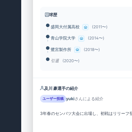
球歴
盛岡大付属高校
(2011〜)
青山学院大学
(2014〜)
鷺宮製作所
(2018〜)
引退
(2020〜)
及川 豪選手の紹介
yuki
さんによる紹介
ユーザー投稿