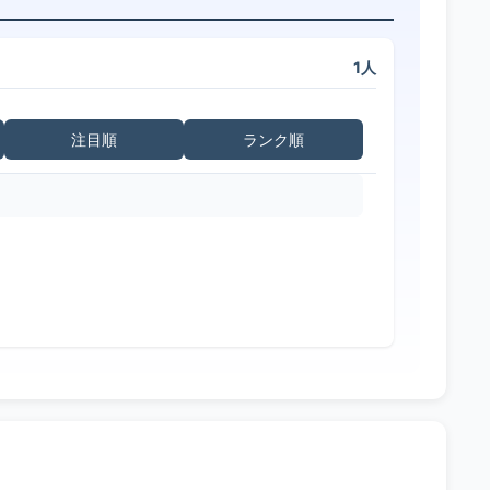
1人
注目順
ランク順