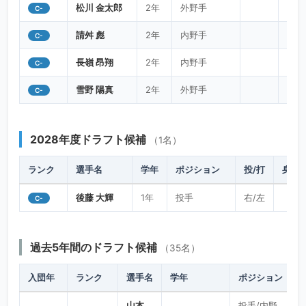
松川 金太郎
2年
外野手
C-
酒井
教平
2年
投手
右/右
175/68
B-
請舛 彪
2年
内野手
C-
OB
長嶺 昂翔
2年
内野手
吉田
C-
浩輝
2年
外野手
右/右
183/88
C+
雪野 陽真
2年
外野手
OB
C-
園川
捷斗
4年
外野手
右/右
184/85
C+
2028年度ドラフト候補
（1名）
OB
ランク
選手名
学年
ポジション
投/打
身長/
尾崎
悠斗
4年
内野手
右/右
173/68
C+
後藤 大輝
OB
1年
投手
右/左
C-
山脇
彰太
5年
外野手
右/左
174/70
C+
過去5年間のドラフト候補
（35名）
OB
岩崎
入団年
ランク
選手名
学年
ポジション
魁人
7年
捕手/外野手
右/右
171/80
C+
OB
山本
投手/内野