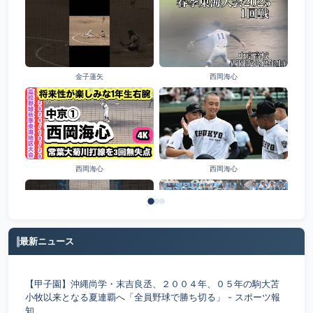
金子蓮矢
西岡海心
西岡海心
西岡海心
最新ニュース
池田蓮
稲熊桜史
【甲子園】沖縄尚学・末吉良丞、２００４年、０５年の駒大苫
小牧以来となる夏連覇へ「全員野球で勝ち切る」 - スポーツ報
知