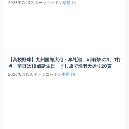
宮川
2026/07/23
スポーツニッポン
牟禮 翔
2022
2年
内野手
C
旺祐
4年
投手
右/右
184/75
C
幸之助
OB
今村
投手/内野
2022
2年
C
内山
治輝
手
将
5年
投手
C-
OB
喜屋武
2022
3年
内野手
C-
龍翔
中川
優太
3年
内野手
右/右
170/102
OB
【高校野球】九州国際大付・牟礼翔 4回戦5の3、1打
秀嶋
2022
3年
外野手
C-
点 前日は18歳誕生日 すし店で海老天握り20貫
大翔
2026/07/15
スポーツニッポン
牟禮 翔
山口
2022
3年
内野手
C-
翔太郎
佐倉
2021
3年
内野手
B
侠史朗
白井
2021
3年
内野手
C+