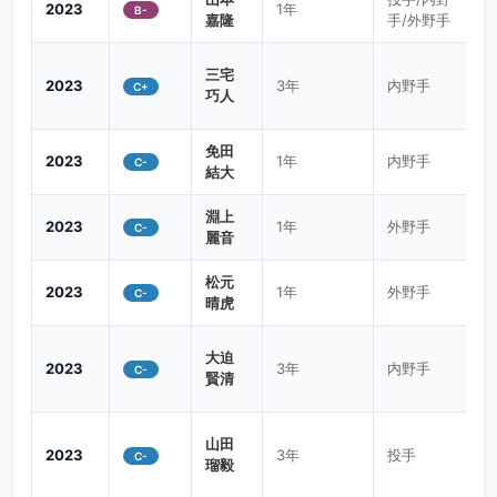
2023
1年
B-
嘉隆
手/外野手
斉藤
吏
2年
外野手
右/右
175/70
C+
三宅
OB
2023
3年
内野手
C+
巧人
松本
彪冴
5年
投手/捕手
右/右
173/77
C+
免田
2023
1年
内野手
C-
OB
結大
香西
淵上
2023
1年
外野手
C-
一希
4年
投手
左/左
C+
麗音
OB
松元
2023
1年
外野手
C-
中川
晴虎
壱生
3年
内野手
右/右
C
OB
大迫
2023
3年
内野手
C-
賢清
大島
諄士
4年
外野手
右/右
175/76
C
OB
山田
2023
3年
投手
C-
瑠毅
安永
投手/内野手/
元也
6年
右/右
177/68
C