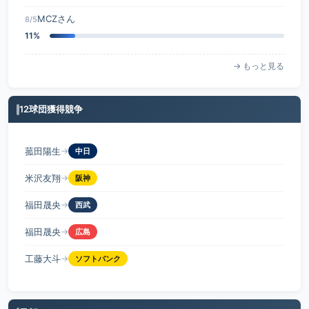
MCZさん
8/5
11%
→ もっと見る
12球団獲得競争
菰田陽生
→
中日
米沢友翔
→
阪神
福田晟央
→
西武
福田晟央
→
広島
工藤大斗
→
ソフトバンク