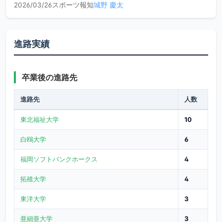
2026/03/26
スポーツ報知
城野 慶太
進路実績
卒業後の進路先
進路先
人数
東北福祉大学
10
白鴎大学
6
福岡ソフトバンクホークス
4
拓殖大学
4
東洋大学
3
亜細亜大学
3