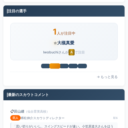
注目の選手
1
人が注目中
⭐
大槻真愛
Iwabuchiさんが
A
で注目
→ もっと見る
最新のスカウトコメント
📋
田山纏
（仙台育英高校）
榑松伸介スカウトディレクター
巨人
8/6
「
思い切りがいいし、スイングスピードが速い。小笠原道大さんをほう