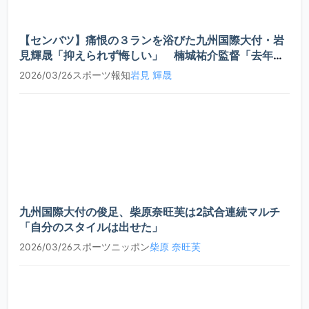
秋元
2020
4年
投手
C
旺祐
【センバツ】痛恨の３ランを浴びた九州国際大付・岩
見輝晟「抑えられず悔しい」 楠城祐介監督「去年の
秋からよく投げてくれた」 - スポーツ報知
柳川
2026/03/26
スポーツ報知
岩見 輝晟
2019
5年
投手
B
大晟
山本
2019
1年
投手
B-
大揮
浜野
2019
1年
内野手
C
大成
九州国際大付の俊足、柴原奈旺芙は2試合連続マルチ
楠田
「自分のスタイルは出せた」
2019
1年
外野手
C
汰朗
2026/03/26
スポーツニッポン
柴原 奈旺芙
榊原
2019
4年
内野手
C
空飛