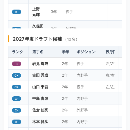
上野
3年
投手
C-
元暉
久保田
3年
外野手
C-
天晴
2027年度ドラフト候補
（10名）
小山田
3年
内野手
C-
伊吹
ランク
選手名
学年
ポジション
投/打
身長
岡松
3年
内野手
岩見 輝晟
2年
投手
左/左
188/
C-
B
里樹
吉田 秀成
2年
内野手
右/右
179/
C+
平間
3年
内野手
C-
勇吏
山口 東吾
2年
投手
左/左
179/
C+
鰐口
3年
内野手
C-
中島 青泉
2年
内野手
C-
拓時
佐倉 仙亮
2年
外野手
C-
黒田
義信
4年
内野手
右/左
180/83
B+
木本 祥汰
2年
内野手
C-
OB