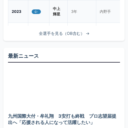
外野手
OB
中上
2023
3年
内野手
C-
輝星
山口
大樹
3年
内野手
右/左
C
OB
内山
全選手を見る（OB含む） →
2023
3年
捕手
C-
隆星
岩﨑
仁
7年
内野手
右/右
C
OB
長嶺
最新ニュース
2023
3年
内野手
C-
太翔
戸高
誠也
4年
内野手
C
OB
田端
2022
2年
投手
C+
竜也
楠田
汰朗
1年
外野手
右/左
C
宮崎
投手/内野
2022
2年
C+
OB
雄大
手/外野手
石原
松本
悠志
7年
内野手
C
2022
5年
投手/捕手
C+
彪冴
九州国際大付・牟礼翔 3安打も終戦 プロ志望届提
OB
出へ「応援される人になって活躍したい」
秋元