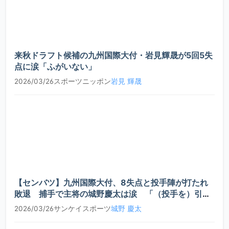
木村
2019
4年
内野手
C
梨玖
内山
2019
5年
投手
C-
将
来秋ドラフト候補の九州国際大付・岩見輝晟が5回5失
点に涙「ふがいない」
2026/03/26
スポーツニッポン
岩見 輝晟
【センバツ】九州国際大付、8失点と投手陣が打たれ
敗退 捕手で主将の城野慶太は涙 「（投手を）引っ
張ってあげられなかった」
2026/03/26
サンケイスポーツ
城野 慶太