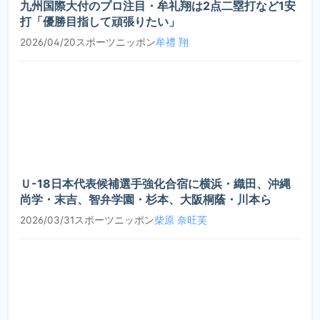
賢太郎
九州国際大付のプロ注目・牟礼翔は2点二塁打など1安
打「優勝目指して頑張りたい」
木塚
2021
3年
投手
C
2026/04/20
スポーツニッポン
牟禮 翔
凪咲
池田
2021
3年
投手
C
悠舞
黒田
2020
4年
内野手
B+
義信
野田
2020
4年
捕手
B-
海人
Ｕ-18日本代表候補選手強化合宿に横浜・織田、沖縄
尚学・末吉、智弁学園・杉本、大阪桐蔭・川本ら
尾崎
2026/03/31
2020
スポーツニッポン
柴原 奈旺芙
4年
内野手
C+
悠斗
香西
2020
4年
投手
C+
一希
大島
2020
4年
外野手
C
諄士