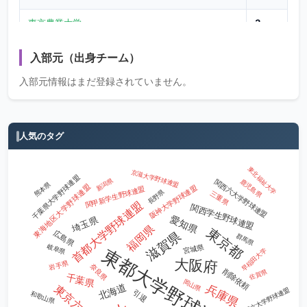
東京農業大学
3
横浜商科大学
3
入部元（出身チーム）
青山学院大学
3
入部元情報はまだ登録されていません。
東京農業大学北海道オホーツク
2
明治大学
2
人気のタグ
ゴールドジム・ベースボールクラブ
2
東北福祉大学
京滋大学野球連盟
千葉県大学野球連盟
新潟県
鹿児島県
関西六大学野球連盟
熊本県
東北楽天ゴールデンイーグルス
2
東海地区大学野球連盟
阪神大学野球連盟
関甲新学生野球連盟
長野県
三重県
首都大学野球連盟
関西学生野球連盟
北海道日本ハムファイターズ
2
愛知県
埼玉県
福岡県
東京都
広島県
滋賀県
群馬県
日本経済大学
2
岐阜県
宮城県
東都大学野球連盟
早稲田大学
大阪府
岩手県
奈良県
広島東洋カープ
2
削除依頼
佐賀県
千葉県
岡山県
北海道
兵庫県
福岡六大学野球連盟
引退
和歌山県
日本文理大学
2