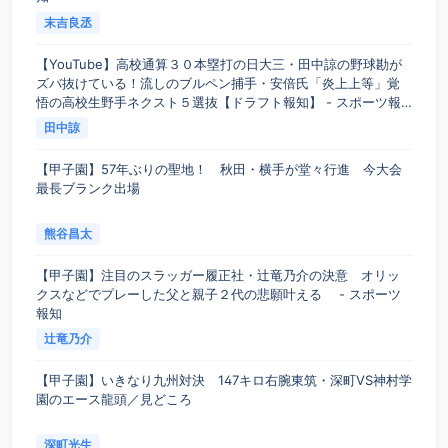
末吉良丞
【YouTube】高校通算３０本塁打の日大三・田中諒の野球勘が
ズバ抜けている！流しのブルペン捕手・安倍氏「炎上上等」覚
悟の高校生野手ネクスト５選抜【ドラフト報知】 - スポーツ報
知
田中諒
【甲子園】57年ぶりの聖地！ 秋田・横手が堂々行進 今大会
最長ブランク出場
熊谷昌太
【甲子園】注目のスラッガー履正社・辻竜乃介の決意 オリッ
クスなどでプレーした父と親子２代の悲願叶える - スポーツ
報知
辻竜乃介
【甲子園】いきなり九州対決 147キロ右腕東筑・深町VS神村学
園のエース龍頭／見どころ
深町光生