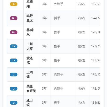
牟禮
3年
外野手
右/右
182/92
A
翔
城野
3年
捕手
右/右
174/77
B-
慶太
林 紳
3年
投手
右/左
178/78
B-
永
山川
3年
投手
左/左
177/73
C+
大葵
渡邉
3年
投手
右/左
183/70
C+
流
上岡
3年
内野手
右/左
175/107
C
煌
柴原
3年
内野手
右/両
172/69
C
奈旺芙
縄田
3年
投手
右/右
181/82
C
竣