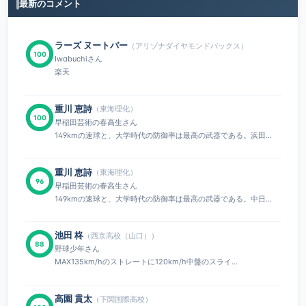
最新のコメント
ラーズ ヌートバー
（アリゾナダイヤモンドバックス）
100
Iwabuchiさん
楽天
重川 恵詩
（東海理化）
100
早稲田芸術の春高生さん
149kmの速球と、大学時代の防御率は最高の武器である。浜田...
重川 恵詩
（東海理化）
96
早稲田芸術の春高生さん
149kmの速球と、大学時代の防御率は最高の武器である。中日...
池田 柊
（西京高校（山口））
88
野球少年さん
MAX135km/hのストレートに120km/h中盤のスライ...
高園 貫太
（下関国際高校）