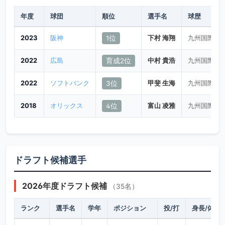
年度
球団
順位
選手名
球歴
2023
阪神
下村 海翔
九州国際大
1位
2022
広島
中村 貴浩
九州国際大
育成2位
2022
ソフトバンク
甲斐 生海
九州国際大
3位
2018
オリックス
富山 凌雅
九州国際大
4位
ドラフト候補選手
2026年度ドラフト候補
（35名）
ランク
選手名
学年
ポジション
投/打
身長/体重