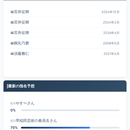
宮井征輝
📅
2024年12月
宮井征輝
📅
2024年2月
宮井征輝
📅
2026年4月
鶴丸巧磨
📅
2008年5月
須藤雅仁
📅
2021年4月
最新の指名予想
やすーさん
8/5
0%
早稲田芸術の春高生さん
8/5
70%