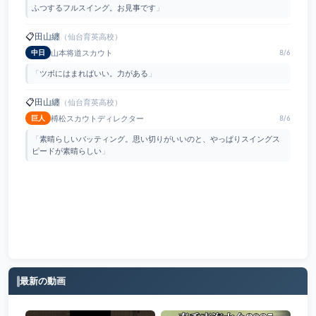
ふつするフルスイング。お見事です
」
📋
田山纏
（仙台育英高校）
山本将道スカウト
中日
8/6
「
ツボにはまればいい。力がある
」
📋
田山纏
（仙台育英高校）
榑松スカウトディレクター
巨人
8/6
「
素晴らしいバッティング。思い切りがいいのと、やっぱりスイングス
ピードが素晴らしい
」
最新の動画