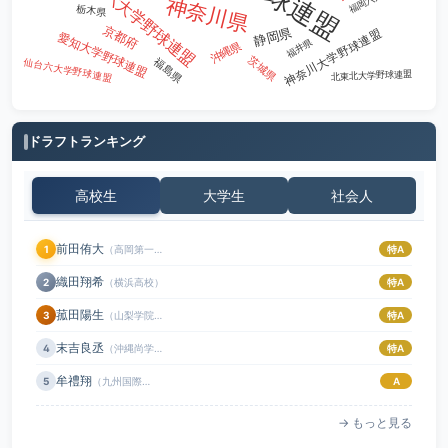
東京六大学野球連盟
神奈川県
栃木県
バイタルネット
2
京都府
静岡県
神奈川大学野球連盟
愛知大学野球連盟
福井県
沖縄県
茨城県
福島県
仙台六大学野球連盟
横浜DeNAベイスターズ
2
北東北大学野球連盟
ミキハウス
2
ドラフトランキング
高校生
大学生
社会人
前田侑大
1
（高岡第一高校）
特A
織田翔希
2
（横浜高校）
特A
菰田陽生
3
（山梨学院高校）
特A
末吉良丞
4
（沖縄尚学高校）
特A
牟禮翔
5
（九州国際大付属高校）
A
→ もっと見る