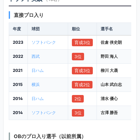
直接プロ入り
年度
球団
順位
選手名
2023
ソフトバンク
佐倉 侠史朗
育成3位
2022
西武
野田 海人
3位
2021
日ハム
柳川 大晟
育成3位
2015
横浜
山本 武白志
育成2位
2014
日ハム
清水 優心
2位
2014
ソフトバンク
古澤 勝吾
3位
OBのプロ入り選手（以前所属）