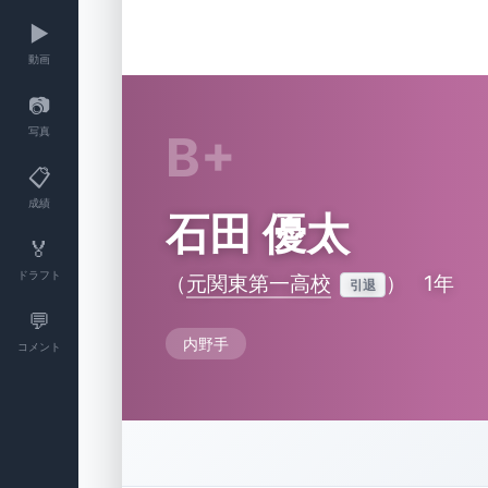
▶️
動画
📷
写真
B+
📋
成績
石田 優太
🏅
ドラフト
（
元関東第一高校
）
1年
引退
💬
内野手
コメント