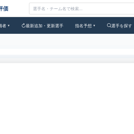
みんなの評価
補者
最新追加・更新選手
指名予想
選手を探す
▼
▼