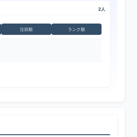
2人
注目順
ランク順