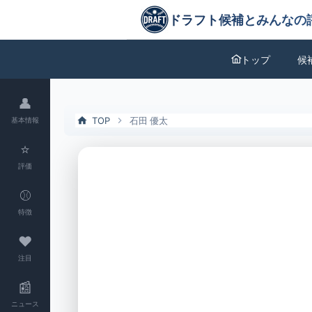
石田 優太（元関東第一高校）の特徴とドラフト評価 | ドラフト候補と
ドラフト候補とみんなの評価
トップ
候
👤
TOP
石田 優太
基本情報
⭐
評価
⚾
特徴
❤
注目
📰
ニュース