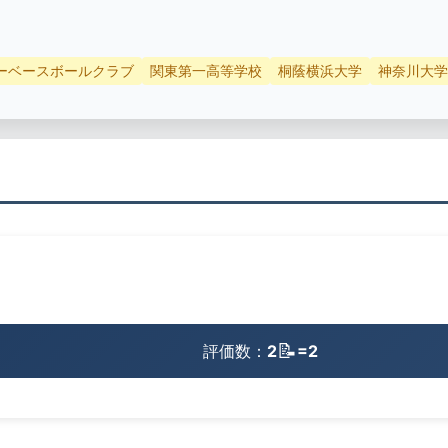
ーベースボールクラブ
関東第一高等学校
桐蔭横浜大学
神奈川大学
📝
評価数：
2
=2