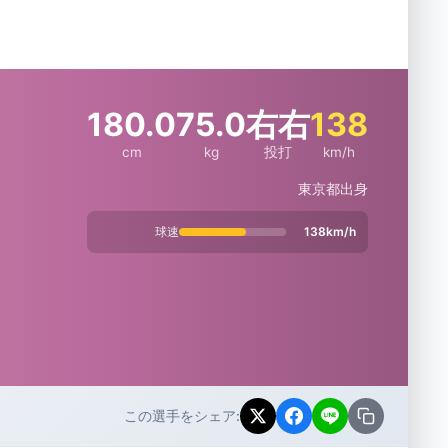
180.0
75.0
右右
138
cm
kg
投打
km/h
東京都出身
球速
138km/h
この選手をシェア: