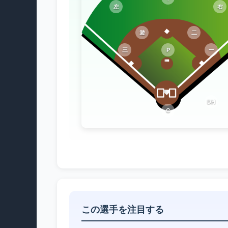
左
右
遊
二
三
P
一
DH
C
この選手を注目する