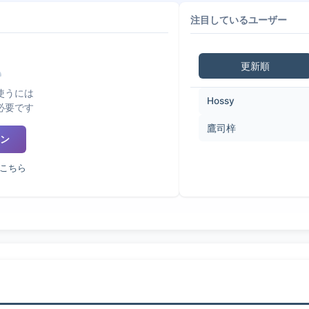
注目しているユーザー
更新順
使うには
Hossy
必要です
鷹司梓
ン
こちら