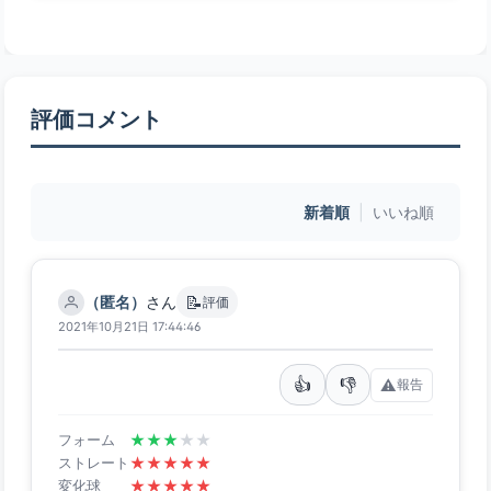
評価コメント
新着順
|
いいね順
📝
（匿名）
さん
評価
2021年10月21日 17:44:46
👍
👎
⚠️
報告
★
★
★
★
★
フォーム
★
★
★
★
★
ストレート
★
★
★
★
★
変化球