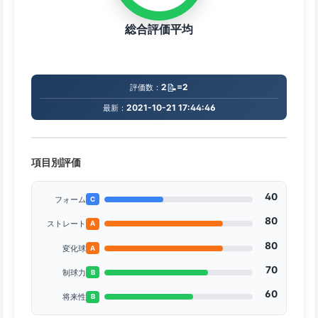
総合評価平均
📝
2
=2
評価数：
2021-10-21 17:44:46
最新：
項目別評価
40
フォーム
C
80
ストレート
A
80
変化球
A
70
制球力
B
60
将来性
B