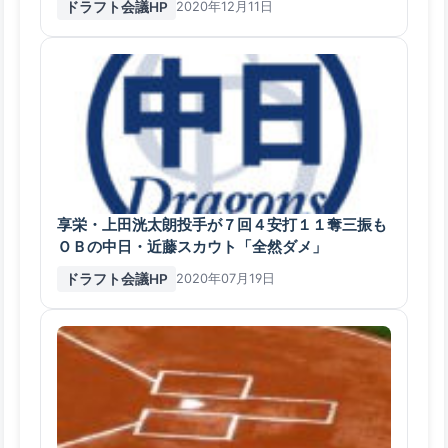
ドラフト会議HP
2020年12月11日
享栄・上田洸太朗投手が７回４安打１１奪三振も
ＯＢの中日・近藤スカウト「全然ダメ」
ドラフト会議HP
2020年07月19日