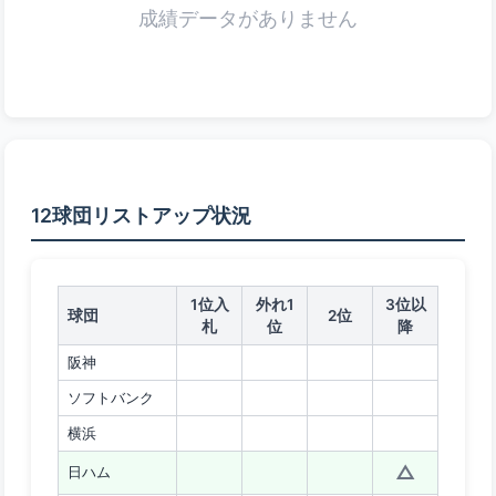
成績データがありません
12球団リストアップ状況
1位入
外れ1
3位以
球団
2位
札
位
降
阪神
ソフトバンク
横浜
△
日ハム