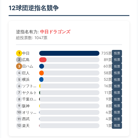
12球団逆指名競争
中日ドラゴンズ
逆指名有力:
総投票数: 1047票
中日
735票
1
投票
広島
89票
2
投票
日ハム
60票
3
投票
巨人
58票
4
投票
横浜
52票
5
投票
ソフトバンク
16票
6
投票
ヤクルト
11票
7
投票
千葉ロッテ
9票
8
投票
阪神
8票
9
投票
オリックス
4票
10
投票
西武
4票
11
投票
楽天
1票
12
投票