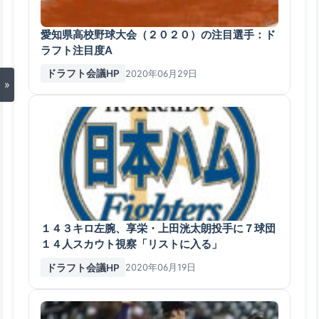
愛知県高校野球大会（２０２０）の注目選手：ド
ラフト注目度A
ドラフト会議HP
2020年06月29日
»
１４３キロ左腕、享栄・上田洸太朗投手に７球団
１４人スカウト視察「リストに入る」
ドラフト会議HP
2020年06月19日