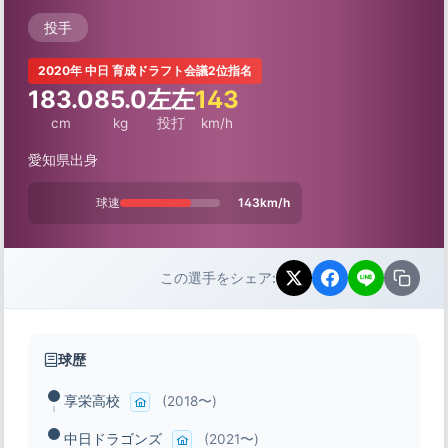
投手
2020年 中日 育成ドラフト会議2位指名
183.0
85.0
左左
143
cm
kg
投打
km/h
愛知県出身
球速
143km/h
この選手をシェア:
球歴
享栄高校
(2018〜)
中日ドラゴンズ
(2021〜)