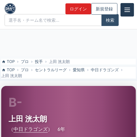
上田 洸太朗（中日ドラゴンズ）の特徴とドラフト評価 | ドラフト候補
ログイン
新規登録
とみんなの評価
ドラフト候補とみんなの評価
TOP
プロ
投手
上田 洸太朗
TOP
プロ
セントラルリーグ
愛知県
中日ドラゴンズ
上田 洸太朗
B-
上田 洸太朗
（
中日ドラゴンズ
）
6年