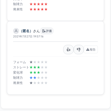
★
★
★
★
★
制球力
★
★
★
★
★
将来性
📝
（匿名）
さん
評価
2021年7月27日 19:57:16
👍
👎
⚠️
報告
★
★
★
★
★
フォーム
★
★
★
★
★
ストレート
★
★
★
★
★
変化球
★
★
★
★
★
制球力
★
★
★
★
★
将来性