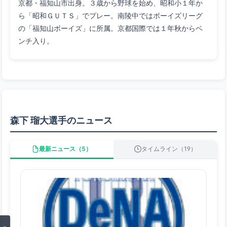
京都・福知山市出身。３歳から野球を始め、昭和小１年か
ら「昭和ＧＵＴＳ」でプレー。南陵中ではボーイズリーグ
の「福知山ボーイズ」に所属。京都国際では１年秋からベ
ンチ入り。
森下 瑠大選手のニュース
最新ニュース（5）
タイムライン（19）