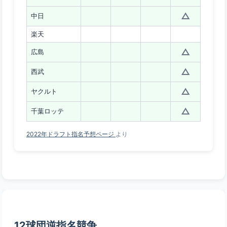
△
中日
楽天
△
広島
△
西武
△
ヤクルト
△
千葉ロッテ
2022年ドラフト指名予想ページ
より
12球団逆指名競争