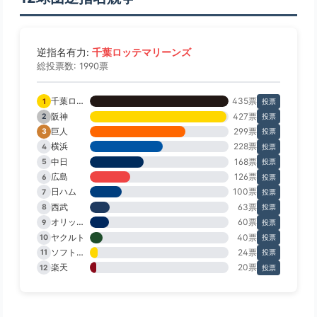
千葉ロッテマリーンズ
逆指名有力:
総投票数: 1990票
千葉ロッテ
435票
1
投票
阪神
427票
2
投票
巨人
299票
3
投票
横浜
228票
4
投票
中日
168票
5
投票
広島
126票
6
投票
日ハム
100票
7
投票
西武
63票
8
投票
オリックス
60票
9
投票
ヤクルト
40票
10
投票
ソフトバンク
24票
11
投票
楽天
20票
12
投票