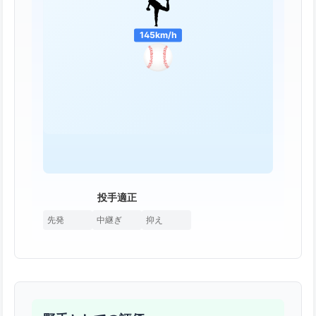
145km/h
投手適正
先発
中継ぎ
抑え