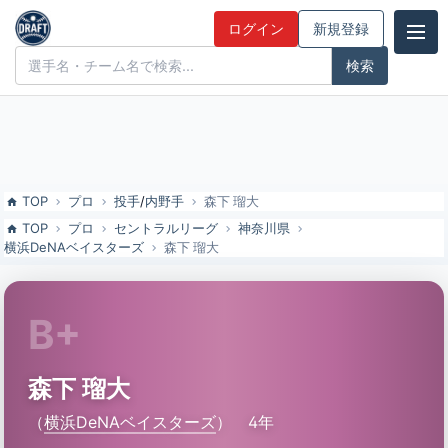
森下 瑠大（横浜DeNAベイスターズ）の特徴とドラフト評価 | ドラフト
ログイン
新規登録
候補とみんなの評価
ドラフト候補とみんなの評価
TOP
プロ
投手
/
内野手
森下 瑠大
TOP
プロ
セントラルリーグ
神奈川県
横浜DeNAベイスターズ
森下 瑠大
B+
森下 瑠大
（
横浜DeNAベイスターズ
）
4年