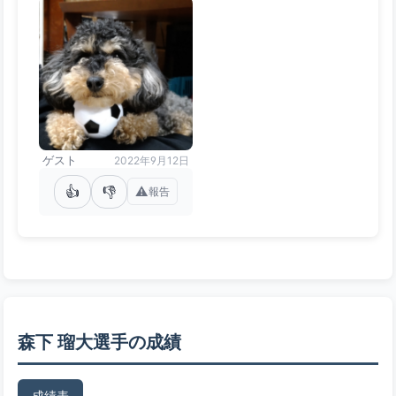
ゲスト
2022年9月12日
👍
👎
⚠️
報告
森下 瑠大選手の成績
成績表