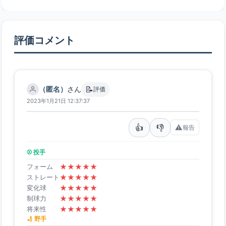
評価コメント
📝
（匿名）
さん
評価
2023年1月21日 12:37:37
👍
👎
⚠️
報告
⚾ 投手
★
★
★
★
★
フォーム
★
★
★
★
★
ストレート
★
★
★
★
★
変化球
★
★
★
★
★
制球力
★
★
★
★
★
将来性
🏏 野手