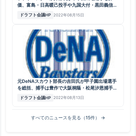
価、富島・日高暖己投手や九国大付・黒田義信選
手など九州勢を高く評価
ドラフト会議HP
2022年08月15日
元DeNAスカウト部長の吉田氏が甲子園出場選手
を総括、捕手は豊作で大阪桐蔭・松尾汐恩捕手な
ど評価
ドラフト会議HP
2022年08月13日
すべてのニュースを見る（15件） →