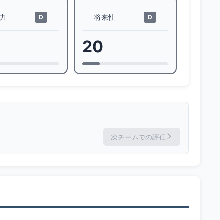
力
将来性
D
D
20
次チームでの評価