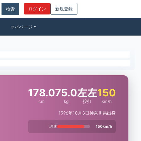
ログイン
新規登録
マイページ
▼
178.0
75.0
左左
150
cm
kg
投打
km/h
1996年10月3日
神奈川県出身
球速
150km/h