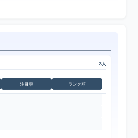
3人
注目順
ランク順