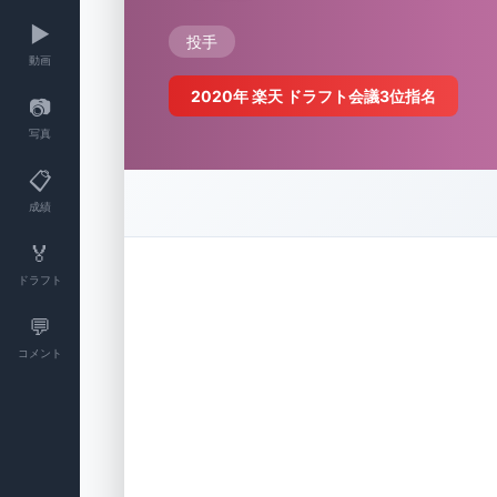
▶️
投手
動画
2020年 楽天 ドラフト会議3位指名
📷
写真
📋
成績
🏅
ドラフト
💬
コメント