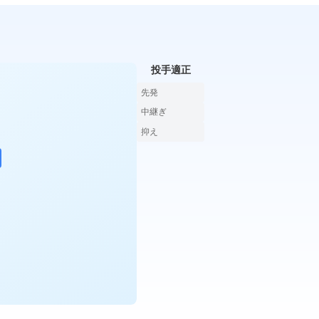
投手適正
先発
中継ぎ
抑え