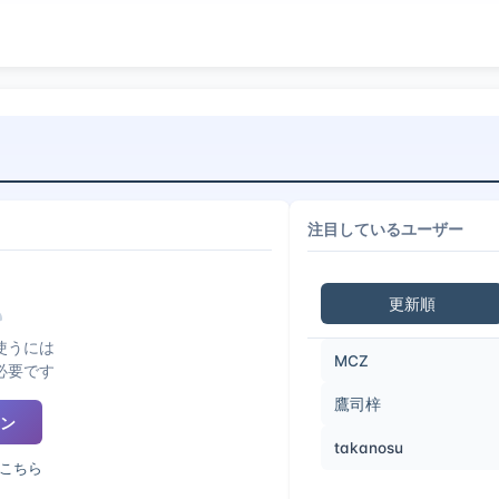
注目しているユーザー
更新順
使うには
MCZ
必要です
鷹司梓
ン
takanosu
こちら