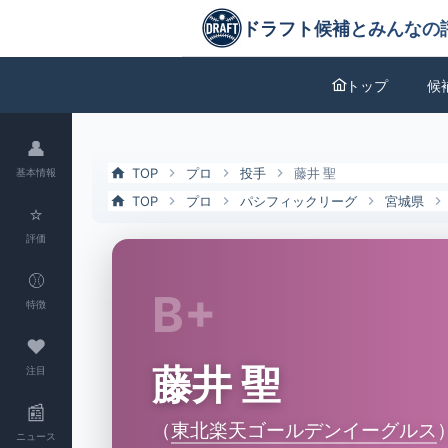
藤井 聖（東北楽天ゴールデンイーグルス）の特徴とドラフト評価 | ド
ドラフト候補とみんなの評価
トップ
候
👤
TOP
プロ
投手
藤井 聖
基本情報
TOP
プロ
パシフィックリーグ
宮城県
⭐
評価
⚾
B+
特徴
❤
藤井 聖
注目
📰
（
東北楽天ゴールデンイーグルス
ニュース