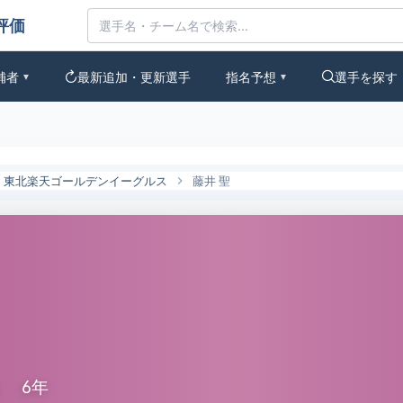
ラフト候補とみんなの評価
補者
最新追加・更新選手
指名予想
選手を探す
▼
▼
東北楽天ゴールデンイーグルス
藤井 聖
）
6年