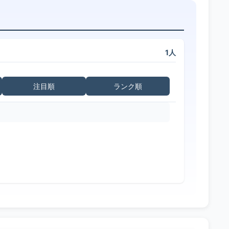
1人
注目順
ランク順