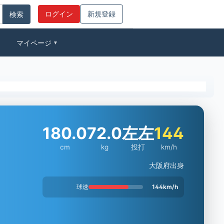
ログイン
新規登録
マイページ
▼
180.0
72.0
左左
144
cm
kg
投打
km/h
大阪府出身
球速
144km/h