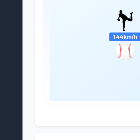
144km/h