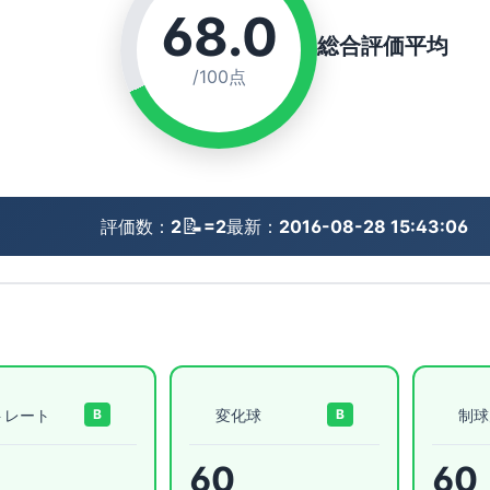
68.0
総合評価平均
/100点
📝
評価数：
2
=2
最新：
2016-08-28 15:43:06
トレート
変化球
制球
B
B
60
60