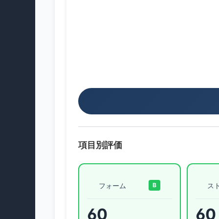
項目別評価
フォーム
ス
B
60
60