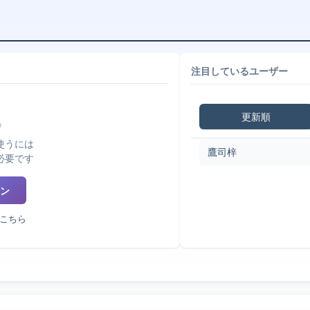
注目しているユーザー
更新順
使うには
鷹司梓
必要です
ン
こちら