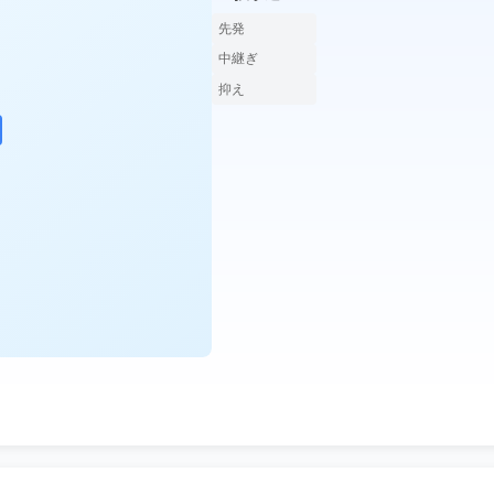
先発
中継ぎ
抑え