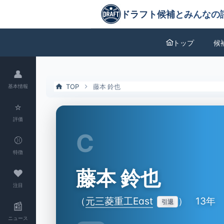
藤本 鈴也（元三菱重工East）の特徴とドラフト評価 | ドラフト候補と
ドラフト候補とみんなの評価
トップ
候
👤
TOP
藤本 鈴也
基本情報
⭐
評価
C
⚾
特徴
藤本 鈴也
❤
注目
（
元三菱重工East
）
13年
引退
📰
ニュース