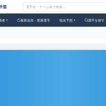
みんなの評価
補者
最新追加・更新選手
指名予想
選手を探す
▼
▼