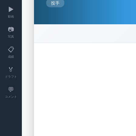
投手
▶️
動画
📷
写真
📋
成績
🏅
ドラフト
💬
コメント