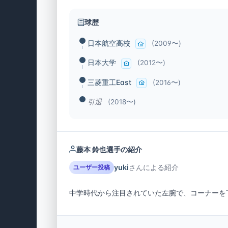
球歴
日本航空高校
(2009〜)
日本大学
(2012〜)
三菱重工East
(2016〜)
引退
(2018〜)
藤本 鈴也選手の紹介
yuki
さんによる紹介
ユーザー投稿
中学時代から注目されていた左腕で、コーナーを