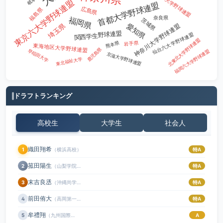
千葉県大学野球連盟
東京六大学野球連盟
首都大学野球連盟
東海大菅生高校
1
広島県
福島県
奈良県
福岡県
茨城県
神奈川大学野球連盟
愛知県
埼玉県
中日ドラゴンズ
1
関西学生野球連盟
仙台六大学野球連盟
北東北大学野球連盟
岩手県
熊本県
東海地区大学野球連盟
小諸義塾高校
1
鹿児島県
早稲田大学
福岡六大学野球連盟
京滋大学野球連盟
東北福祉大学
土岐商業高校
1
明星大学
1
ドラフトランキング
山梨学院大学
1
高校生
大学生
社会人
筑前高校
1
織田翔希
1
（横浜高校）
特A
菰田陽生
2
（山梨学院高校）
特A
末吉良丞
3
（沖縄尚学高校）
特A
前田侑大
4
（高岡第一高校）
特A
牟禮翔
5
（九州国際大付属高校）
A