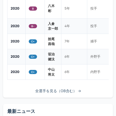
八木
2020
5年
投手
B
彬
入倉
2020
4年
投手
B-
京一郎
拾尾
2020
7年
捕手
C+
昌哉
W
笹治
2020
6年
外野手
C+
健汰
W
中山
2020
6年
内野手
C+
将太
W
全選手を見る（OB含む） →
最新ニュース