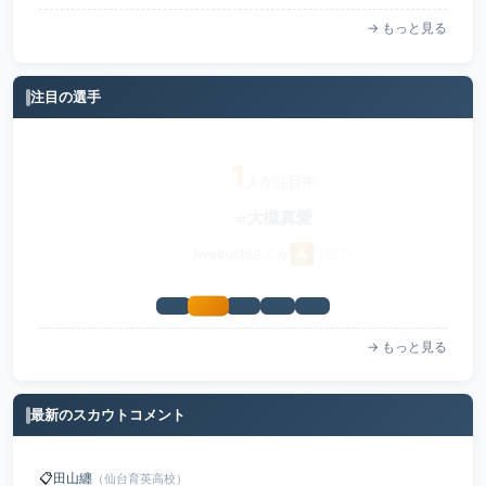
→ もっと見る
注目の選手
1
人が注目中
⭐
大槻真愛
Iwabuchiさんが
A
で注目
→ もっと見る
最新のスカウトコメント
📋
田山纏
（仙台育英高校）