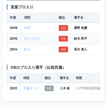
直接プロ入り
年度
球団
順位
選手名
2018
中日
勝野 昌慶
3位
2015
オリックス
鈴木 昂平
7位
2014
巨人
高木 勇人
3位
OBのプロ入り選手（以前所属）
年度
球団
順位
選手名
球歴
2021
千葉ロッテ
八木 彬
八戸学院光星高校→東
5位