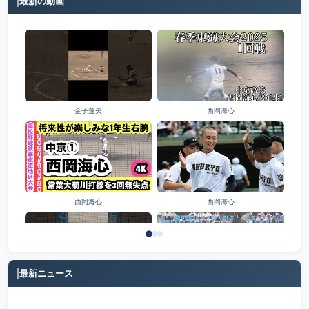
最新の動画
金子蓮矢
西岡海心
西岡海心
西岡海心
最新ニュース
池田蓮
稲熊桜史