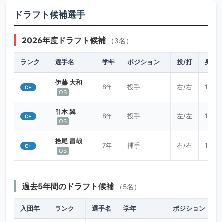
ドラフト候補選手
2026年度ドラフト候補
（3名）
ランク
選手名
学年
ポジション
投/打
身長/
伊藤 大和
8年
投手
右/右
182/7
C+
OB
引木 翼
8年
投手
左/左
177/7
C+
OB
拾尾 昌哉
7年
捕手
右/右
178/9
C+
OB
過去5年間のドラフト候補
（5名）
入団年
ランク
選手名
学年
ポジション