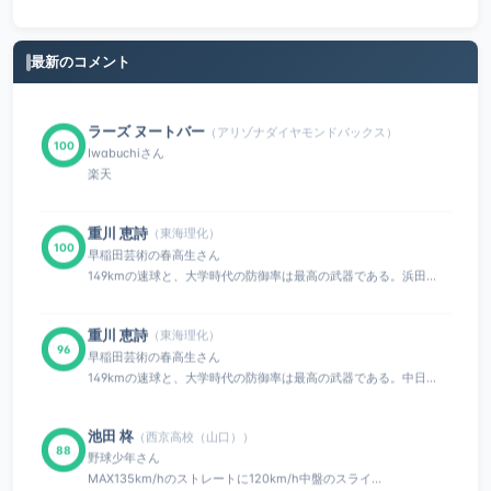
最新のコメント
ラーズ ヌートバー
（アリゾナダイヤモンドバックス）
100
Iwabuchiさん
楽天
重川 恵詩
（東海理化）
100
早稲田芸術の春高生さん
149kmの速球と、大学時代の防御率は最高の武器である。浜田...
重川 恵詩
（東海理化）
96
早稲田芸術の春高生さん
149kmの速球と、大学時代の防御率は最高の武器である。中日...
池田 柊
（西京高校（山口））
88
野球少年さん
MAX135km/hのストレートに120km/h中盤のスライ...