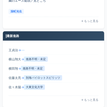
園のエース龍頭／見どころ
深町光生
→ もっと見る
最新進路
王貞治
→
横山翔大
→
進路不明・未定
横田翔
→
進路不明・未定
佐藤太亮
→
別海パイロットスピリッツ
佐々木陽
→
大東文化大学
→ もっと見る