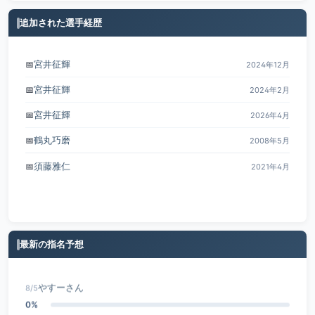
追加された選手経歴
宮井征輝
📅
2024年12月
宮井征輝
📅
2024年2月
宮井征輝
📅
2026年4月
鶴丸巧磨
📅
2008年5月
須藤雅仁
📅
2021年4月
最新の指名予想
やすーさん
8/5
0%