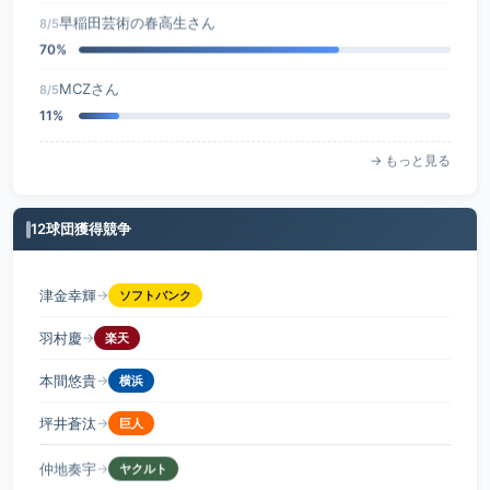
早稲田芸術の春高生さん
8/5
70%
MCZさん
8/5
11%
→ もっと見る
12球団獲得競争
津金幸輝
→
ソフトバンク
羽村慶
→
楽天
本間悠貴
→
横浜
坪井蒼汰
→
巨人
仲地奏宇
→
ヤクルト