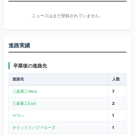
ニュースはまだ登録されていません。
進路実績
卒業後の進路先
進路先
人数
三菱重工West
7
三菱重工East
2
ヤマハ
1
オリックスバファローズ
1