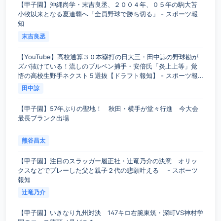
【甲子園】沖縄尚学・末吉良丞、２００４年、０５年の駒大苫
小牧以来となる夏連覇へ「全員野球で勝ち切る」 - スポーツ報
知
末吉良丞
【YouTube】高校通算３０本塁打の日大三・田中諒の野球勘が
ズバ抜けている！流しのブルペン捕手・安倍氏「炎上上等」覚
悟の高校生野手ネクスト５選抜【ドラフト報知】 - スポーツ報
知
田中諒
【甲子園】57年ぶりの聖地！ 秋田・横手が堂々行進 今大会
最長ブランク出場
熊谷昌太
【甲子園】注目のスラッガー履正社・辻竜乃介の決意 オリッ
クスなどでプレーした父と親子２代の悲願叶える - スポーツ
報知
辻竜乃介
【甲子園】いきなり九州対決 147キロ右腕東筑・深町VS神村学