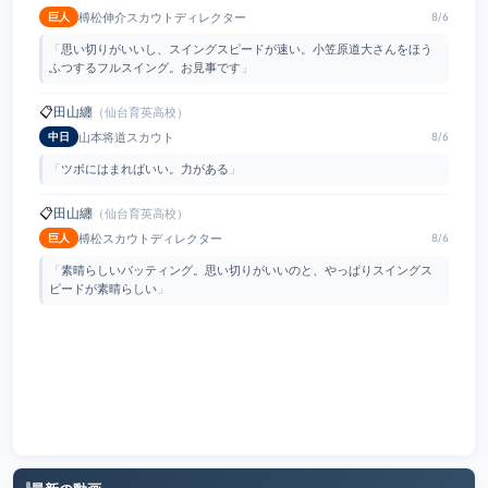
榑松伸介スカウトディレクター
巨人
8/6
「
思い切りがいいし、スイングスピードが速い。小笠原道大さんをほう
ふつするフルスイング。お見事です
」
📋
田山纏
（仙台育英高校）
山本将道スカウト
中日
8/6
「
ツボにはまればいい。力がある
」
📋
田山纏
（仙台育英高校）
榑松スカウトディレクター
巨人
8/6
「
素晴らしいバッティング。思い切りがいいのと、やっぱりスイングス
ピードが素晴らしい
」