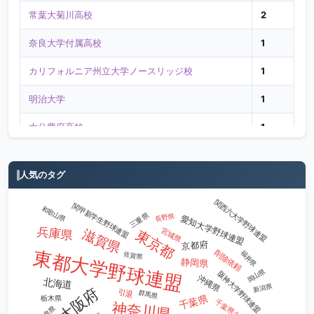
常葉大菊川高校
2
奈良大学付属高校
1
カリフォルニア州立大学ノースリッジ校
1
明治大学
1
大分豊府高校
1
八戸学院光星高校
1
人気のタグ
栄徳高校
1
関西六大学野球連盟
関甲新学生野球連盟
和歌山県
東北福祉大学
1
三重県
長野県
愛知大学野球連盟
兵庫県
宮城県
滋賀県
東京都
慶應義塾大学
1
京都府
削除依頼
東都大学野球連盟
福井県
佐賀県
静岡県
創成館高校
1
岡山県
阪神大学野球連盟
沖縄県
北海道
新潟県
大阪府
引退
群馬県
東海大学
1
千葉県
栃木県
神奈川県
岐阜県